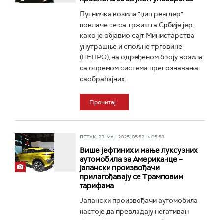
Путничка возила "џип ренглер"
повлаче се са тржишта Србије јер,
како је објавио сајт Министарства
унутрашње и спољне трговине
(НЕПРО), на одређеном броју возила
са опремом система препознавања
саобраћајних...
Прочитај
ПЕТАК, 23. МАЈ 2025, 05:52 -> 05:58
Више јефтиних и мање луксузних
аутомобила за Американце –
јапански произвођачи
прилагођавају се Трамповим
тарифама
Јапански произвођачи аутомобила
настоје да превладају негативан