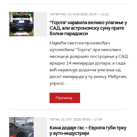
ЧЕТВРТАК, 13. НОВ 2025, 16:45 -> 21:21
"Тојота" најавила велико улагање у
САД, али астрономску суму прате
болни парадокси
Највећи светски произвођач
аутомобила "Тојота" пре неколико
месеци је довршио постројење у САД
вредно 14 милијарди долара, а сада
већ најављује додатна улагања од
десет милијарди у ту земљу. Међутим,
упркос...
Прочитај
ПЕТАК, 31. ОКТ 2025, 05:50 -> 17:34
Кина додаје гас – Европа губи трку
у ауто-индустрији