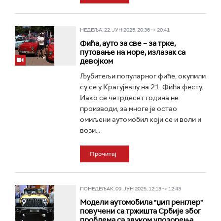
НЕДЕЉА, 22. ЈУН 2025, 20:36 -> 20:41
Фића, ауто за све – за трке,
путовање на море, излазак са
девојком
Љубитељи популарног фиће, окупили
су се у Крагујевцу на 21. Фића фесту.
Иако се четрдесет година не
производи, за многе је остао
омиљени аутомобил који се и воли и
вози...
Прочитај
ПОНЕДЕЉАК, 09. ЈУН 2025, 12:13 -> 12:43
Модели аутомобила "џип ренглер"
повучени са тржишта Србије због
проблема са звуком упозорења