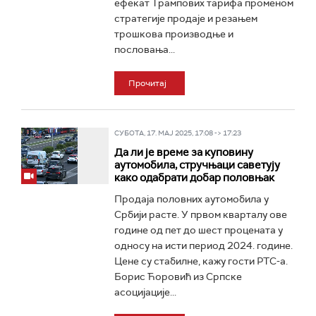
ефекат Трампових тарифа променом
стратегије продаје и резањем
трошкова производње и
пословања...
Прочитај
СУБОТА, 17. МАЈ 2025, 17:08 -> 17:23
Да ли је време за куповину
аутомобила, стручњаци саветују
како одабрати добар половњак
Продаја половних аутомобила у
Србији расте. У првом кварталу ове
године од пет до шест процената у
односу на исти период 2024. године.
Цене су стабилне, кажу гости РТС-а.
Борис Ћоровић из Српске
асоцијације...