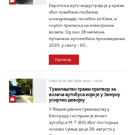
Европска ауто-индустрија је у кризи,
због повећане глобалне
конкуренције, посебно из Кине, и
скупог преласка на електрична
возила. Од око 38 милиона
путничких аутомобила произведених
2025. у свету – 60...
Прочитај
СУБОТА, 30. АВГ 2025, 14:43 -> 16:10
Тужилаштво тражи притвор за
возача аутобуса који је у Земуну
усмртио девојку
У Вишем јавном тужилаштву у
Београду саслушан је возач
аутобуса М. Т. (60) због постојања
основа сумње да је 28. августа у