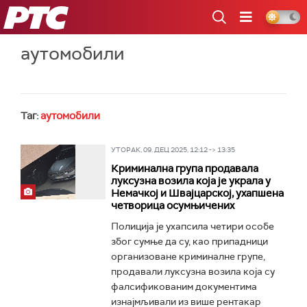
РТС
аутомобили
Таг:
аутомобили
УТОРАК, 09. ДЕЦ 2025, 12:12 -> 13:35
Криминална група продавала
луксузна возила која је украла у
Немачкој и Швајцарској, ухапшена
четворица осумњичених
Полиција је ухапсила четири особе
због сумње да су, као припадници
организоване криминалне групе,
продавали луксузна возила која су
фалсификованим документима
изнајмљивали из више рентакар