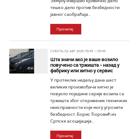
Земуну извршио кривично дело
тешко дело против безбедности
јавног саобраћаја...
Прочитај
СУБОТА, 02. АВГ 2025, 05:45 -> 05:45
Шта значи ако је ваше возило
повучено са тржишта – назад у
фабрику или хитно у сервис
У протеклих недељу дана шест
великих произвођача хитно је
повукло поједине серије возила са
тржишта због откривених техничких
неисправности које могу угрозити
безбедност. Борис Ћоровић из
Српске асоцијација...
Прочитај