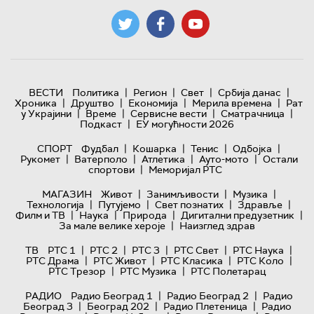
|
|
|
|
ВЕСТИ
Политика
Регион
Свет
Србија данас
|
|
|
|
Хроника
Друштво
Економија
Мерила времена
Рат
|
|
|
|
у Украјини
Време
Сервисне вести
Сматрачница
|
Подкаст
ЕУ могућности 2026
|
|
|
|
СПОРТ
Фудбал
Кошарка
Тенис
Одбојка
|
|
|
|
Рукомет
Ватерполо
Атлетика
Ауто-мото
Остали
|
спортови
Меморијал РТС
|
|
|
МАГАЗИН
Живот
Занимљивости
Музика
|
|
|
|
Технологијa
Путујемо
Свет познатих
Здравље
|
|
|
|
Филм и ТВ
Наука
Природа
Дигитални предузетник
|
За мале велике хероје
Наизглед здрав
|
|
|
|
|
ТВ
РТС 1
РТС 2
РТС 3
РТС Свет
РТС Наука
|
|
|
|
РТС Драма
РТС Живот
РТС Класика
РТС Коло
|
|
РТС Трезор
РТС Музика
РТС Полетарац
|
|
РАДИО
Радио Београд 1
Радио Београд 2
Радио
|
|
|
Београд 3
Београд 202
Радио Плетеница
Радио