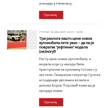
агенција у Немачкој...
Прочитај
УТОРАК, 02. ДЕЦ 2025, 13:15 -> 18:48
Три разлога зашто цене нових
аутомобила лете увис – да ли је
повратак "јефтиних" модела
(не)могућ
Расту цене нових аутомобила, а
модели који су некада били
приступачни за куповину готово су
нестали. Генерални секретар Српске
асоцијације увозника возила и
делова Борис Ћоровић каже да је
продаја нових...
Прочитај