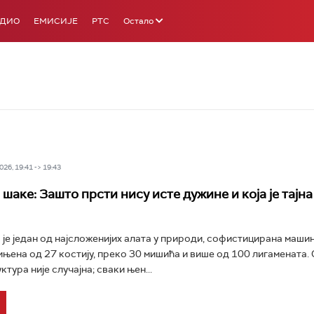
АДИО
ЕМИСИЈЕ
РТС
Остало
26, 19:41 -> 19:43
шаке: Зашто прсти нису исте дужине и која је тајн
је један од најсложенијих алата у природи, софистицирана машин
ињена од 27 костију, преко 30 мишића и више од 100 лигамената.
тура није случајна; сваки њен...