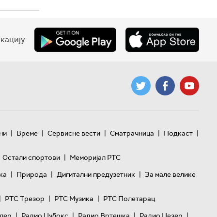
кацију
|
|
|
|
|
ни
Време
Сервисне вести
Сматрачница
Подкаст
|
Остали спортови
Меморијал РТС
|
|
|
ка
Природа
Дигитални предузетник
За мале велике
|
|
|
РТС Трезор
РТС Музика
РТС Полетарац
|
|
|
|
лер
Радио Џубокс
Радио Вртешка
Радио Џезер