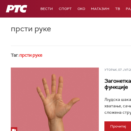
РТС
ВЕСТИ
СПОРТ
OKO
МАГАЗИН
ТВ
Р
прсти руке
Таг:
прсти руке
УТОРАК, 07. ЈУЛ 20
Загонетка 
функције
Људска шака 
хватање, сач
сложена струк
Прочитај