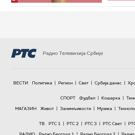
Радио Телевизија Србије
|
|
|
|
ВЕСТИ
Политика
Регион
Свет
Србија данас
Хр
|
|
СПОРТ
Фудбал
Кошарка
Тен
|
|
|
МАГАЗИН
Живот
Занимљивости
Музика
Техноло
|
|
|
|
ТВ
РТС 1
РТС 2
РТС 3
РТС Свет
РТ
|
|
РАДИО
Радио Београд 1
Радио Београд 2
Радио