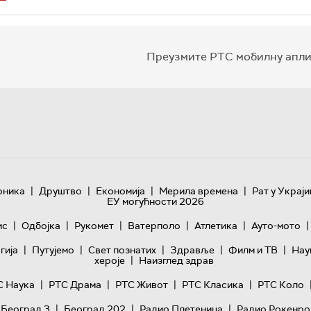
Преузмите РТС мобилну апли
|
|
|
|
оника
Друштво
Економија
Мерила времена
Рат у Украји
ЕУ могућности 2026
|
|
|
|
|
|
ис
Одбојка
Рукомет
Ватерполо
Атлетика
Ауто-мото
|
|
|
|
|
гијa
Путујемо
Свет познатих
Здравље
Филм и ТВ
Нау
|
хероје
Наизглед здрав
|
|
|
|
С Наука
РТС Драма
РТС Живот
РТС Класика
РТС Коло
|
|
|
 Београд 3
Београд 202
Радио Плетеница
Радио Рокенро