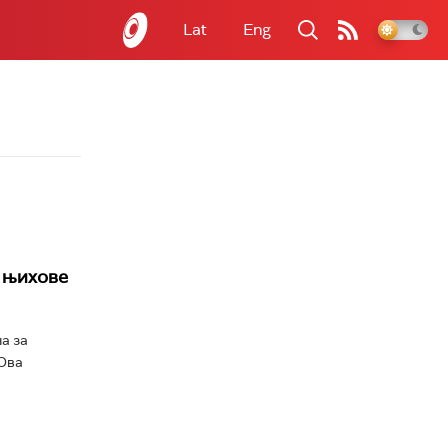
Lat
Eng
а њихове
а за
 Ова