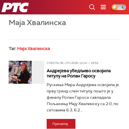
РТС
Маја Хвалинска
Таг:
Маја Хвалинска
СУБОТА, 06. ЈУН 2026, 14:14 -> 16:54
Андрејева убедљиво освојила
титулу на Ролан Гаросу
Рускиња Мира Андрејева освојила је
прву гренд слем титулу, пошто је у
финалу Ролан Гароса савладала
Пољакињу Мају Хвалинску са 2:0, по
сетовима 6:3, 6:2...
Прочитај