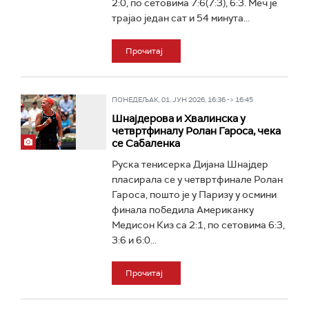
2:0, по сетовима 7:6(7:3), 6:3. Меч је
трајао један сат и 54 минута...
Прочитај
ПОНЕДЕЉАК, 01. ЈУН 2026, 16:36 -> 16:45
Шнајдерова и Хвалинска у
четвртфиналу Ролан Гароса, чека
се Сабаленка
Руска тенисерка Дијана Шнајдер
пласирала се у четвртфинале Ролан
Гароса, пошто је у Паризу у осмини
финала победила Американку
Медисон Киз са 2:1, по сетовима 6:3,
3:6 и 6:0...
Прочитај