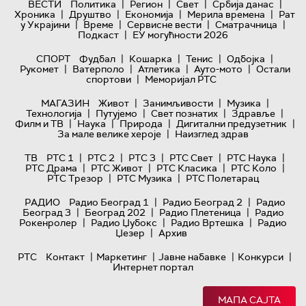
|
|
|
|
ВЕСТИ
Политика
Регион
Свет
Србија данас
|
|
|
|
Хроника
Друштво
Економија
Мерила времена
Рат
|
|
|
|
у Украјини
Време
Сервисне вести
Сматрачница
|
Подкаст
ЕУ могућности 2026
|
|
|
|
СПОРТ
Фудбал
Кошарка
Тенис
Одбојка
|
|
|
|
Рукомет
Ватерполо
Атлетика
Ауто-мото
Остали
|
спортови
Меморијал РТС
|
|
|
МАГАЗИН
Живот
Занимљивости
Музика
|
|
|
|
Технологијa
Путујемо
Свет познатих
Здравље
|
|
|
|
Филм и ТВ
Наука
Природа
Дигитални предузетник
|
За мале велике хероје
Наизглед здрав
|
|
|
|
|
ТВ
РТС 1
РТС 2
РТС 3
РТС Свет
РТС Наука
|
|
|
|
РТС Драма
РТС Живот
РТС Класика
РТС Коло
|
|
РТС Трезор
РТС Музика
РТС Полетарац
|
|
РАДИО
Радио Београд 1
Радио Београд 2
Радио
|
|
|
Београд 3
Београд 202
Радио Плетеница
Радио
|
|
|
Рокенролер
Радио Џубокс
Радио Вртешка
Радио
|
Џезер
Архив
|
|
|
|
РТС
Контакт
Маркетинг
Јавне набавке
Конкурси
Интернет портал
МАПА САЈТА