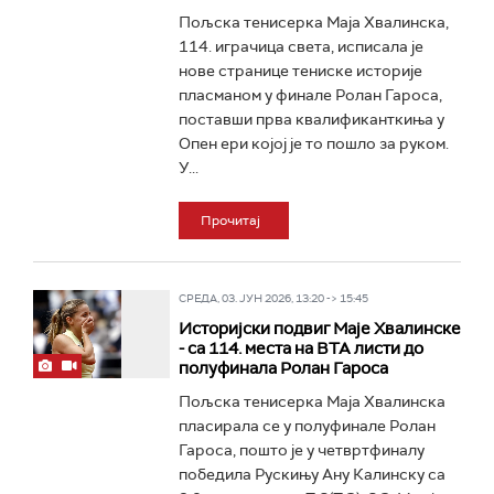
Пољска тенисерка Маја Хвалинска,
114. играчица света, исписала је
нове странице тениске историје
пласманом у финале Ролан Гароса,
поставши прва квалификанткиња у
Опен ери којој је то пошло за руком.
У...
Прочитај
СРЕДА, 03. ЈУН 2026, 13:20 -> 15:45
Историјски подвиг Маје Хвалинске
- са 114. места на ВТА листи до
полуфинала Ролан Гароса
Пољска тенисерка Маја Хвалинска
пласирала се у полуфинале Ролан
Гароса, пошто је у четвртфиналу
победила Рускињу Ану Калинску са