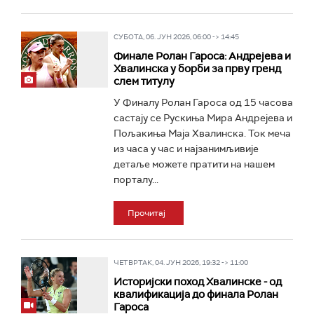
СУБОТА, 06. ЈУН 2026, 06:00 -> 14:45
Финале Ролан Гароса: Андрејева и
Хвалинска у борби за прву гренд
слем титулу
У Финалу Ролан Гароса од 15 часова
састају се Рускиња Мира Андрејева и
Пољакиња Маја Хвалинска. Ток меча
из часа у час и најзанимљивије
детаље можете пратити на нашем
порталу...
Прочитај
ЧЕТВРТАК, 04. ЈУН 2026, 19:32 -> 11:00
Историјски поход Хвалинске - од
квалификација до финала Ролан
Гароса