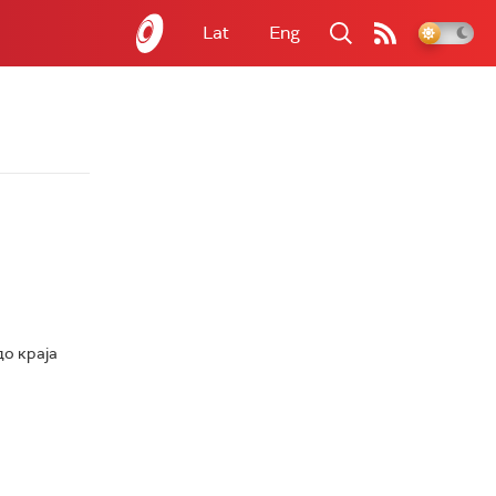
Lat
Eng
до краја