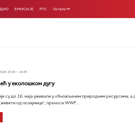
АДИО
ЕМИСИЈЕ
РТС
Остало
26, 15:30 -> 16:45
већ у еколошком дугу
је су до 16. маја уживали у обновљеним природним ресурсима, а 
„живети од позајмице", преноси WWF...