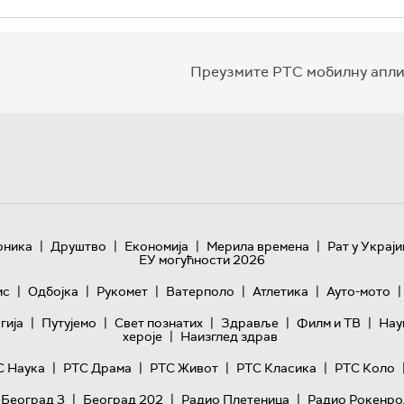
Преузмите РТС мобилну апли
|
|
|
|
оника
Друштво
Економија
Мерила времена
Рат у Украји
ЕУ могућности 2026
|
|
|
|
|
|
ис
Одбојка
Рукомет
Ватерполо
Атлетика
Ауто-мото
|
|
|
|
|
гијa
Путујемо
Свет познатих
Здравље
Филм и ТВ
Нау
|
хероје
Наизглед здрав
|
|
|
|
С Наука
РТС Драма
РТС Живот
РТС Класика
РТС Коло
|
|
|
 Београд 3
Београд 202
Радио Плетеница
Радио Рокенро