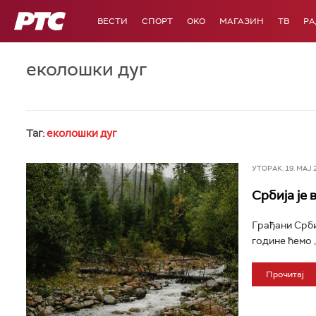
РТС
ВЕСТИ
СПОРТ
OKO
МАГАЗИН
ТВ
Р
еколошки дуг
Таг:
еколошки дуг
УТОРАК, 19. МАЈ 20
Србија је 
Грађани Срби
године ћемо 
Прочитај