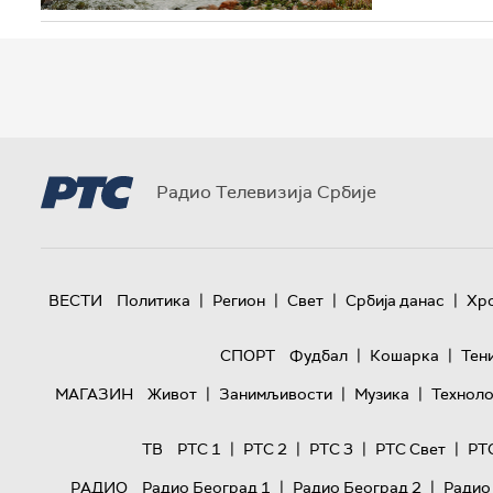
Радио Телевизија Србије
|
|
|
|
ВЕСТИ
Политика
Регион
Свет
Србија данас
Хр
|
|
СПОРТ
Фудбал
Кошарка
Тен
|
|
|
МАГАЗИН
Живот
Занимљивости
Музика
Техноло
|
|
|
|
ТВ
РТС 1
РТС 2
РТС 3
РТС Свет
РТ
|
|
РАДИО
Радио Београд 1
Радио Београд 2
Радио