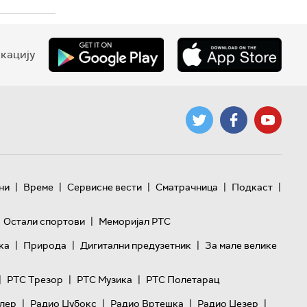
кацију
|
|
|
|
|
ни
Време
Сервисне вести
Сматрачница
Подкаст
|
Остали спортови
Меморијал РТС
|
|
|
ка
Природа
Дигитални предузетник
За мале велике
|
|
|
РТС Трезор
РТС Музика
РТС Полетарац
|
|
|
|
лер
Радио Џубокс
Радио Вртешка
Радио Џезер