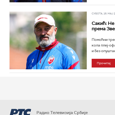
СУБОТА, 16. МАЈ 20
Сакић: Не
према Зве
Помоћни трен
кола плеј-оф
и без опушта
Прочитај
Радио Телевизија Србије