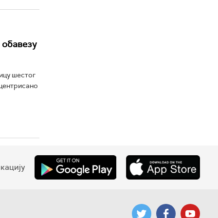
 обавезу
ицу шестог
нцентрисано
кацију