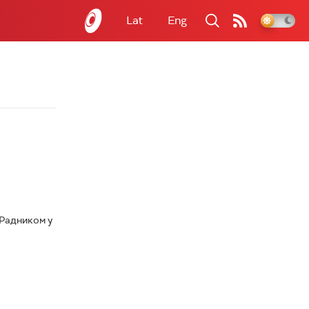
Lat
Eng
 Радником у