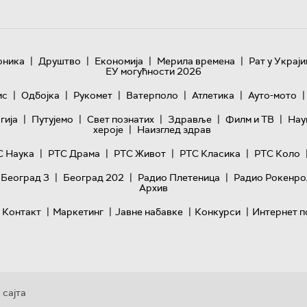
|
|
|
|
оника
Друштво
Економија
Мерила времена
Рат у Украји
ЕУ могућности 2026
|
|
|
|
|
|
ис
Одбојка
Рукомет
Ватерполо
Атлетика
Ауто-мото
|
|
|
|
|
гијa
Путујемо
Свет познатих
Здравље
Филм и ТВ
Нау
|
хероје
Наизглед здрав
|
|
|
|
С Наука
РТС Драма
РТС Живот
РТС Класика
РТС Коло
|
|
|
 Београд 3
Београд 202
Радио Плетеница
Радио Рокенро
Архив
|
|
|
|
Контакт
Маркетинг
Јавне набавке
Конкурси
Интернет п
 сајта