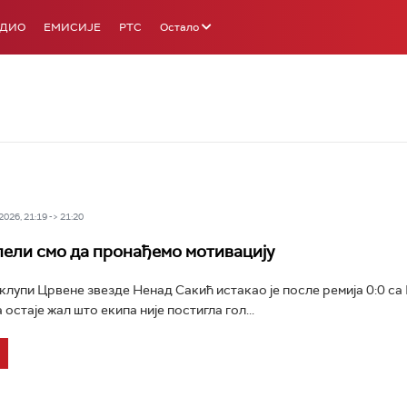
АДИО
ЕМИСИЈЕ
РТС
Остало
026, 21:19 -> 21:20
пели смо да пронађемо мотивацију
клупи Црвене звезде Ненад Сакић истакао је после ремија 0:0 са
остаје жал што екипа није постигла гол...