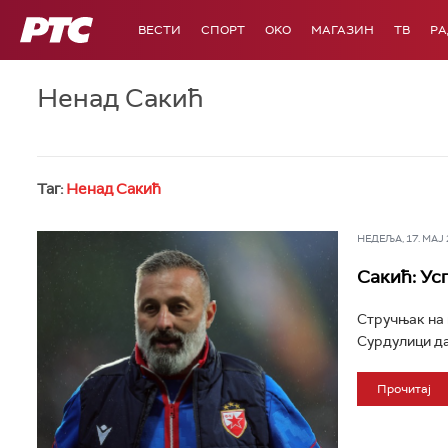
РТС
ВЕСТИ
СПОРТ
OKO
МАГАЗИН
ТВ
Р
Ненад Сакић
Таг:
Ненад Сакић
НЕДЕЉА, 17. МАЈ 2
Сакић: Ус
Стручњак на 
Сурдулици да 
Прочитај