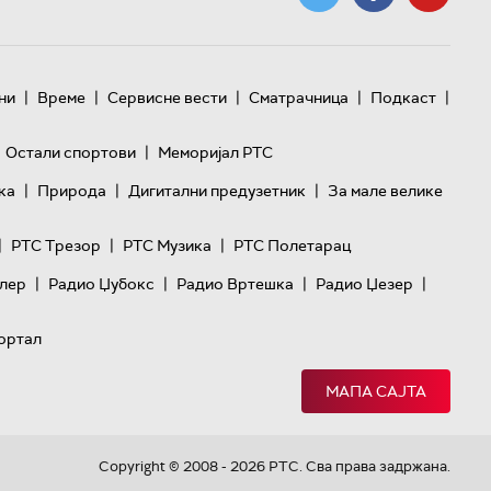
|
|
|
|
|
ни
Време
Сервисне вести
Сматрачница
Подкаст
|
Остали спортови
Меморијал РТС
|
|
|
ка
Природа
Дигитални предузетник
За мале велике
|
|
|
РТС Трезор
РТС Музика
РТС Полетарац
|
|
|
|
лер
Радио Џубокс
Радио Вртешка
Радио Џезер
ортал
МАПА САЈТА
Copyright © 2008 - 2026 РТС. Сва права задржана.