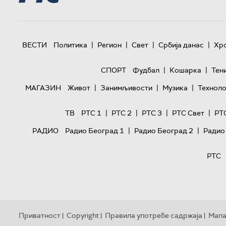
|
|
|
|
ВЕСТИ
Политика
Регион
Свет
Србија данас
Хр
|
|
СПОРТ
Фудбал
Кошарка
Тен
|
|
|
МАГАЗИН
Живот
Занимљивости
Музика
Техноло
|
|
|
|
ТВ
РТС 1
РТС 2
РТС 3
РТС Свет
РТ
|
|
РАДИО
Радио Београд 1
Радио Београд 2
Радио
РТС
Приватност
Copyright
Правила употребе садржаја
Мапа
|
|
|