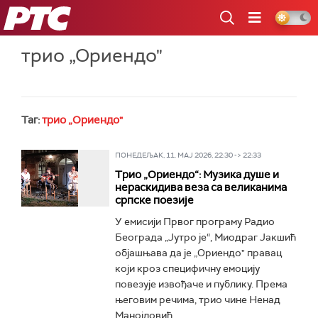
РТС
трио „Ориендо"
Таг:
трио „Ориендо"
ПОНЕДЕЉАК, 11. МАЈ 2026, 22:30 -> 22:33
Трио „Ориендо“: Музика душе и
нераскидива веза са великанима
српске поезије
У емисији Првог програму Радио
Београда „Јутро је“, Миодраг Јакшић
објашњава да је „Ориендо" правац
који кроз специфичну емоцију
повезује извођаче и публику. Према
његовим речима, трио чине Ненад
Манојловић...