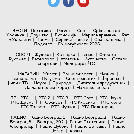
|
|
|
|
ВЕСТИ
Политика
Регион
Свет
Србија данас
|
|
|
|
Хроника
Друштво
Економија
Мерила времена
Рат
|
|
|
|
у Украјини
Време
Сервисне вести
Сматрачница
|
Подкаст
ЕУ могућности 2026
|
|
|
|
СПОРТ
Фудбал
Кошарка
Тенис
Одбојка
|
|
|
|
Рукомет
Ватерполо
Атлетика
Ауто-мото
Остали
|
спортови
Меморијал РТС
|
|
|
МАГАЗИН
Живот
Занимљивости
Музика
|
|
|
|
Технологијa
Путујемо
Свет познатих
Здравље
|
|
|
|
Филм и ТВ
Наука
Природа
Дигитални предузетник
|
За мале велике хероје
Наизглед здрав
|
|
|
|
|
ТВ
РТС 1
РТС 2
РТС 3
РТС Свет
РТС Наука
|
|
|
|
РТС Драма
РТС Живот
РТС Класика
РТС Коло
|
|
РТС Трезор
РТС Музика
РТС Полетарац
|
|
РАДИО
Радио Београд 1
Радио Београд 2
Радио
|
|
|
Београд 3
Београд 202
Радио Плетеница
Радио
|
|
|
Рокенролер
Радио Џубокс
Радио Вртешка
Радио
|
Џезер
Архив