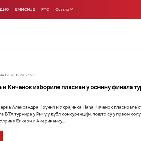
АДИО
ЕМИСИЈЕ
РТС
Остало
Ј 2026, 15:29 -> 15:35
 и Киченок избориле пласман у осмину финала ту
ерка Александра Крунић и Украјинка Нађа Киченок пласирале су
а ВТА турнира у Риму у дубл конкуренцији, пошто су у првом кол
лрике Еикери и Американку...