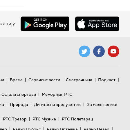
кацију
|
|
|
|
|
ни
Време
Сервисне вести
Сматрачница
Подкаст
|
Остали спортови
Меморијал РТС
|
|
|
ка
Природа
Дигитални предузетник
За мале велике
|
|
|
РТС Трезор
РТС Музика
РТС Полетарац
|
|
|
|
лер
Радио Џубокс
Радио Вртешка
Радио Џезер