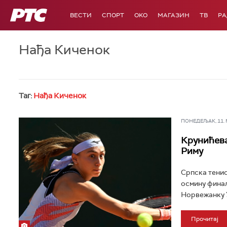
РТС
ВЕСТИ
СПОРТ
OKO
МАГАЗИН
ТВ
Р
Нађа Киченок
Таг:
Нађа Киченок
ПОНЕДЕЉАК, 11. МА
Крунићева
Риму
Српска тенис
осмину финал
Норвежанку У
Прочитај