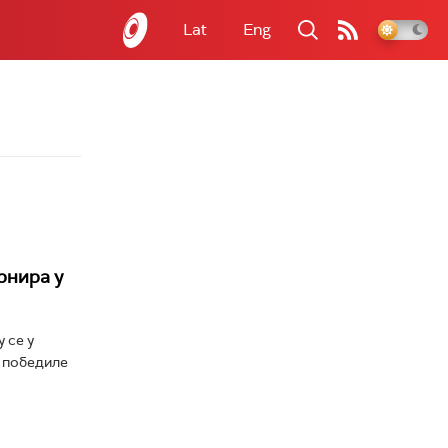
Lat
Eng
рнира у
 се у
у победиле