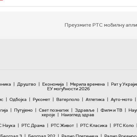
Преузмите РТС мобилну апли
|
|
|
|
оника
Друштво
Економија
Мерила времена
Рат у Украји
ЕУ могућности 2026
|
|
|
|
|
|
ис
Одбојка
Рукомет
Ватерполо
Атлетика
Ауто-мото
|
|
|
|
|
гијa
Путујемо
Свет познатих
Здравље
Филм и ТВ
Нау
|
хероје
Наизглед здрав
|
|
|
|
С Наука
РТС Драма
РТС Живот
РТС Класика
РТС Коло
|
|
|
 Београд 3
Београд 202
Радио Плетеница
Радио Рокенро