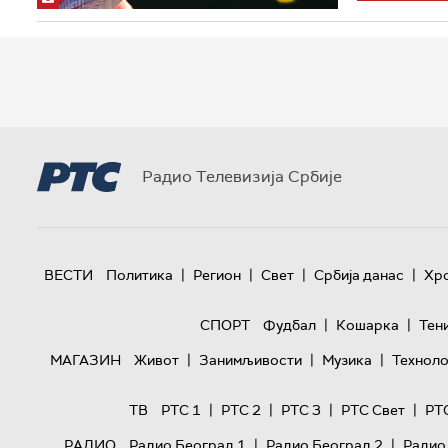
Радио Телевизија Србије
|
|
|
|
ВЕСТИ
Политика
Регион
Свет
Србија данас
Хр
|
|
СПОРТ
Фудбал
Кошарка
Тен
|
|
|
МАГАЗИН
Живот
Занимљивости
Музика
Техноло
|
|
|
|
ТВ
РТС 1
РТС 2
РТС 3
РТС Свет
РТ
|
|
РАДИО
Радио Београд 1
Радио Београд 2
Радио