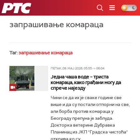
РТС
запрашивање комараца
Таг:
запрашивање комараца
ПЕТАК, 08. МАЈ 2026, 05:55 -> 06:04
Једна чаша воде – триста
комараца, како грађани могу да
спрече најезду
Чини се да их је сваке године све
више и да су постали отпорни на све,
али борба против комараца у
Београду препуна је заблуда.
Докторка ветерине Дубравка
Планинац из ЈКП "Градска чистоћа"
открива ко су...