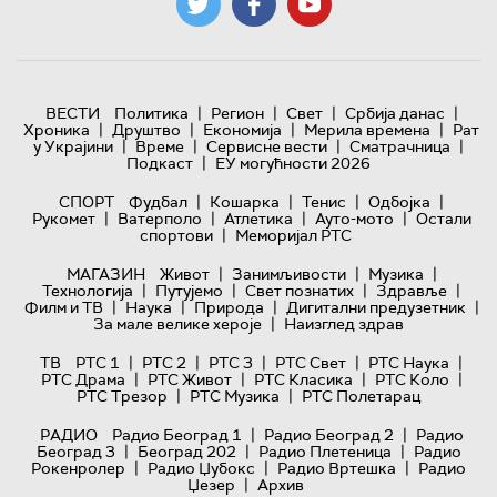
|
|
|
|
ВЕСТИ
Политика
Регион
Свет
Србија данас
|
|
|
|
Хроника
Друштво
Економија
Мерила времена
Рат
|
|
|
|
у Украјини
Време
Сервисне вести
Сматрачница
|
Подкаст
ЕУ могућности 2026
|
|
|
|
СПОРТ
Фудбал
Кошарка
Тенис
Одбојка
|
|
|
|
Рукомет
Ватерполо
Атлетика
Ауто-мото
Остали
|
спортови
Меморијал РТС
|
|
|
МАГАЗИН
Живот
Занимљивости
Музика
|
|
|
|
Технологијa
Путујемо
Свет познатих
Здравље
|
|
|
|
Филм и ТВ
Наука
Природа
Дигитални предузетник
|
За мале велике хероје
Наизглед здрав
|
|
|
|
|
ТВ
РТС 1
РТС 2
РТС 3
РТС Свет
РТС Наука
|
|
|
|
РТС Драма
РТС Живот
РТС Класика
РТС Коло
|
|
РТС Трезор
РТС Музика
РТС Полетарац
|
|
РАДИО
Радио Београд 1
Радио Београд 2
Радио
|
|
|
Београд 3
Београд 202
Радио Плетеница
Радио
|
|
|
Рокенролер
Радио Џубокс
Радио Вртешка
Радио
|
Џезер
Архив