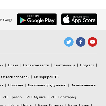
кацију
|
|
|
|
|
ни
Време
Сервисне вести
Сматрачница
Подкаст
|
Остали спортови
Меморијал РТС
|
|
|
ка
Природа
Дигитални предузетник
За мале велике
|
|
|
РТС Трезор
РТС Музика
РТС Полетарац
|
|
|
|
лер
Радио Џубокс
Радио Вртешка
Радио Џезер