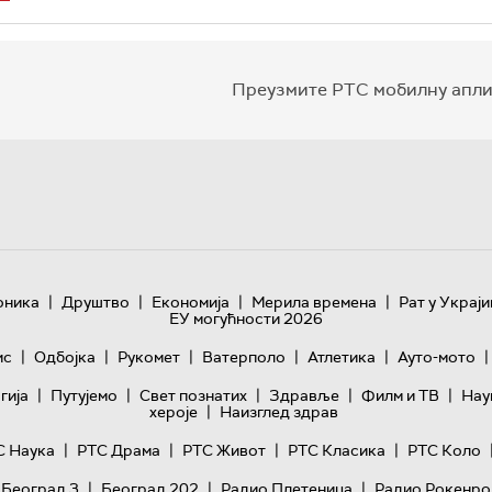
Преузмите РТС мобилну апли
|
|
|
|
оника
Друштво
Економија
Мерила времена
Рат у Украји
ЕУ могућности 2026
|
|
|
|
|
|
ис
Одбојка
Рукомет
Ватерполо
Атлетика
Ауто-мото
|
|
|
|
|
гијa
Путујемо
Свет познатих
Здравље
Филм и ТВ
Нау
|
хероје
Наизглед здрав
|
|
|
|
С Наука
РТС Драма
РТС Живот
РТС Класика
РТС Коло
|
|
|
 Београд 3
Београд 202
Радио Плетеница
Радио Рокенро