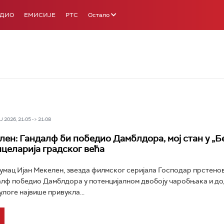
АДИО
ЕМИСИЈЕ
РТС
Остало
 2026, 21:05 -> 21:08
лен: Гандалф би победио Дамблдора, мој стан у „Б
нцеларија градског већа
умац Ијан Мекелен, звезда филмског серијала Господар прстенов
далф победио Дамблдора у потенцијалном двобоју чаробњака и дод
улоге највише привукла...