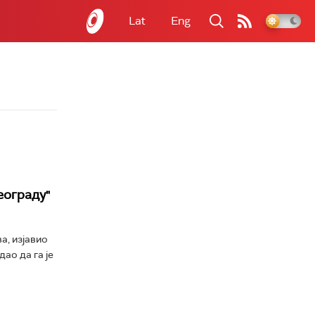
Lat
Eng
еограду"
а, изјавио
ао да га је