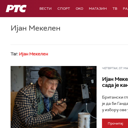
РТС
ВЕСТИ
СПОРТ
OKO
МАГАЗИН
ТВ
Р
Ијан Мекелен
Таг:
Ијан Мекелен
ЧЕТВРТАК, 07. МАЈ
Ијан Меке
сада је ка
Британски гл
је да би Ган
у избору ове 
Прочитај