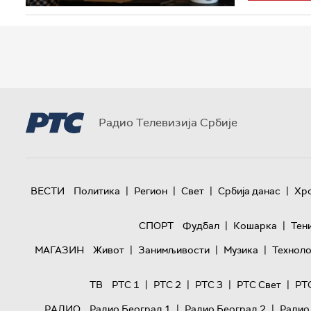
Радио Телевизија Србије
|
|
|
|
ВЕСТИ
Политика
Регион
Свет
Србија данас
Хр
|
|
СПОРТ
Фудбал
Кошарка
Тен
|
|
|
МАГАЗИН
Живот
Занимљивости
Музика
Техноло
|
|
|
|
ТВ
РТС 1
РТС 2
РТС 3
РТС Свет
РТ
|
|
РАДИО
Радио Београд 1
Радио Београд 2
Радио