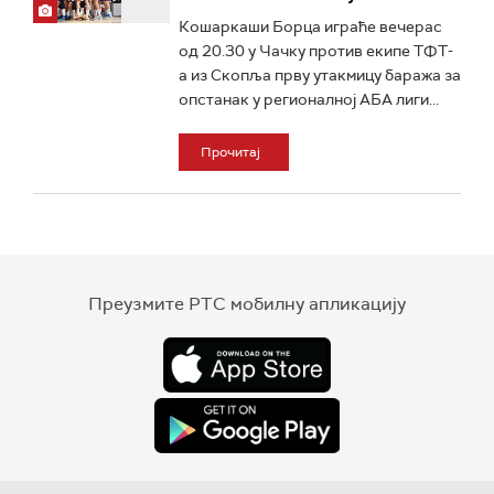
Кошаркаши Борца играће вечерас
од 20.30 у Чачку против екипе ТФТ-
а из Скопља прву утакмицу баража за
опстанак у регионалној АБА лиги...
Прочитај
Преузмите РТС мобилну апликацију