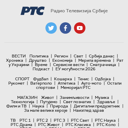
Радио Телевизија Србије
|
|
|
|
ВЕСТИ
Политика
Регион
Свет
Србија данас
|
|
|
|
Хроника
Друштво
Економија
Мерила времена
Рат
|
|
|
|
у Украјини
Време
Сервисне вести
Сматрачница
|
Подкаст
ЕУ могућности 2026
|
|
|
|
СПОРТ
Фудбал
Кошарка
Тенис
Одбојка
|
|
|
|
Рукомет
Ватерполо
Атлетика
Ауто-мото
Остали
|
спортови
Меморијал РТС
|
|
|
МАГАЗИН
Живот
Занимљивости
Музика
|
|
|
|
Технологијa
Путујемо
Свет познатих
Здравље
|
|
|
|
Филм и ТВ
Наука
Природа
Дигитални предузетник
|
За мале велике хероје
Наизглед здрав
|
|
|
|
|
ТВ
РТС 1
РТС 2
РТС 3
РТС Свет
РТС Наука
|
|
|
|
РТС Драма
РТС Живот
РТС Класика
РТС Коло