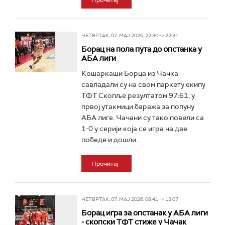
Прочитај
ЧЕТВРТАК, 07. МАЈ 2026, 22:30 -> 22:31
Борац на пола пута до опстанка у
АБА лиги
Кошаркаши Борца из Чачка
савладали су на свом паркету екипу
ТФТ Скопље резултатом 97:61, у
првој утакмици баража за попуну
АБА лиге. Чачани су тако повели са
1-0 у серији која се игра на две
победе и дошли...
Прочитај
ЧЕТВРТАК, 07. МАЈ 2026, 08:41 -> 13:07
Борац игра за опстанак у АБА лиги
- скопски ТФТ стиже у Чачак