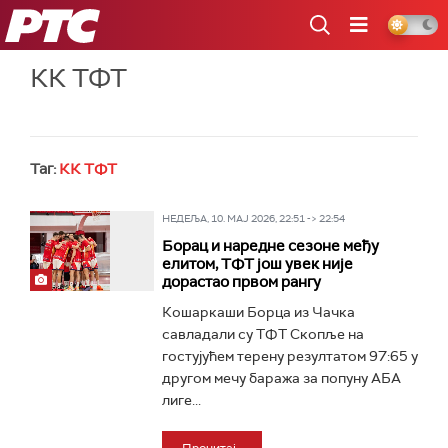
РТС
КК ТФТ
Таг:
КК ТФТ
НЕДЕЉА, 10. МАЈ 2026, 22:51 -> 22:54
Борац и наредне сезоне међу
елитом, ТФТ још увек није
дорастао првом рангу
Кошаркаши Борца из Чачка
савладали су ТФТ Скопље на
гостујућем терену резултатом 97:65 у
другом мечу баража за попуну АБА
лиге...