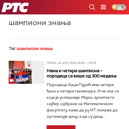
РТС
шампиони знања
Таг:
шампиони знања
ПЕТАК, 24. АПР 2026, 05:55 -> 05:55
Мама и четири шампиона –
породица са више од 300 медаља
Породица Хаџи Пурић има четири
ђака и четири такмичара. И не зна се
који је успешнији. Мајка, архитекта
сајбер одбране на Математичком
факултету, каже да јој ИТ помаже да
организује децу, а да су деца...