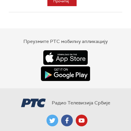
Прочитај
Преузмите РТС мобилну апликацију
Радио Телевизија Србије