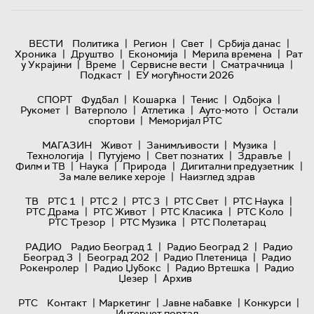
|
|
|
|
ВЕСТИ
Политика
Регион
Свет
Србија данас
|
|
|
|
Хроника
Друштво
Економија
Мерила времена
Рат
|
|
|
|
у Украјини
Време
Сервисне вести
Сматрачница
|
Подкаст
ЕУ могућности 2026
|
|
|
|
СПОРТ
Фудбал
Кошарка
Тенис
Одбојка
|
|
|
|
Рукомет
Ватерполо
Атлетика
Ауто-мото
Остали
|
спортови
Меморијал РТС
|
|
|
МАГАЗИН
Живот
Занимљивости
Музика
|
|
|
|
Технологијa
Путујемо
Свет познатих
Здравље
|
|
|
|
Филм и ТВ
Наука
Природа
Дигитални предузетник
|
За мале велике хероје
Наизглед здрав
|
|
|
|
|
ТВ
РТС 1
РТС 2
РТС 3
РТС Свет
РТС Наука
|
|
|
|
РТС Драма
РТС Живот
РТС Класика
РТС Коло
|
|
РТС Трезор
РТС Музика
РТС Полетарац
|
|
РАДИО
Радио Београд 1
Радио Београд 2
Радио
|
|
|
Београд 3
Београд 202
Радио Плетеница
Радио
|
|
|
Рокенролер
Радио Џубокс
Радио Вртешка
Радио
|
Џезер
Архив
|
|
|
|
РТС
Контакт
Маркетинг
Јавне набавке
Конкурси
Интернет портал