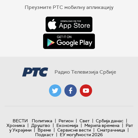
Преузмите РТС мобилну апликацију
Радио Телевизија Србије
|
|
|
|
ВЕСТИ
Политика
Регион
Свет
Србија данас
|
|
|
|
Хроника
Друштво
Економија
Мерила времена
Рат
|
|
|
|
у Украјини
Време
Сервисне вести
Сматрачница
|
Подкаст
ЕУ могућности 2026