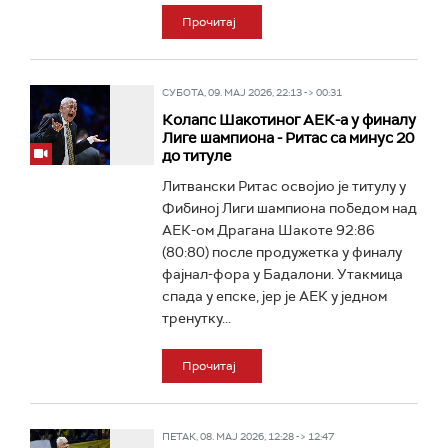
Прочитај
СУБОТА, 09. МАЈ 2026, 22:13 -> 00:31
Колапс Шакотиног АЕК-а у финалу
Лиге шампиона - Ритас са минус 20
до титуле
Литвански Ритас освојио је титулу у
Фибиној Лиги шампиона победом над
АЕК-ом Драгана Шакоте 92:86
(80:80) после продужетка у финалу
фајнал-фора у Бадалони. Утакмица
спада у епске, јер је АЕК у једном
тренутку...
Прочитај
ПЕТАК, 08. МАЈ 2026, 12:28 -> 12:47