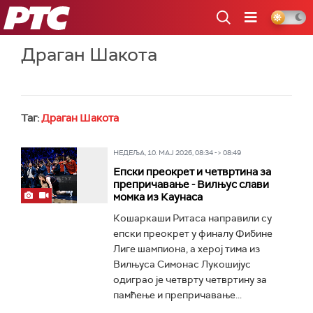
РТС
Драган Шакота
Таг:
Драган Шакота
НЕДЕЉА, 10. МАЈ 2026, 08:34 -> 08:49
Епски преокрет и четвртина за
препричавање - Вилњус слави
момка из Каунаса
Кошаркаши Ритаса направили су
епски преокрет у финалу Фибине
Лиге шампиона, а херој тима из
Вилњуса Симонас Лукошијус
одиграо је четврту четвртину за
памћење и препричавање...