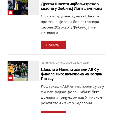
Драган Шакота најбољи тренер
сезоне у Фибиној Лиги шампиона
Српски стручњак Драган Шакота
проглашен је за најбољег тренера
сезоне 2025/26. у Фибиној Лиги
шампиона...
Прочитај
ЧЕТВРТАК, 07. МАЈ 2026, 22:51 -> 22:54
Шакота и Нанели одвели АЕК у
финале Лиге шампиона на мегдан
Ритасу
Кошаркаши АЕК-а пласирали су се у
финале фајнал-фора Фибине Лиге
шампиона тријумфом над Уникахом
резултатом 78:65 у Бадалони...