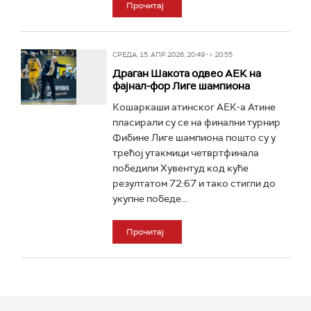
Прочитај
СРЕДА, 15. АПР 2026, 20:49 -> 20:55
Драган Шакота одвео АЕК на
фајнал-фор Лиге шампиона
Кошаркаши атинског АЕК-а Атине
пласирали су се на финални турнир
Фибине Лиге шампиона пошто су у
трећој утакмици четвртфинала
победили Хувентуд код куће
резултатом 72:67 и тако стигли до
укупне победе...
Прочитај