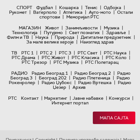
|
|
|
|
СПОРТ
Фудбал
Кошарка
Тенис
Одбојка
|
|
|
|
Рукомет
Ватерполо
Атлетика
Ауто-мото
Остали
|
спортови
Меморијал РТС
|
|
|
МАГАЗИН
Живот
Занимљивости
Музика
|
|
|
|
Технологијa
Путујемо
Свет познатих
Здравље
|
|
|
|
Филм и ТВ
Наука
Природа
Дигитални предузетник
|
За мале велике хероје
Наизглед здрав
|
|
|
|
|
ТВ
РТС 1
РТС 2
РТС 3
РТС Свет
РТС Наука
|
|
|
|
РТС Драма
РТС Живот
РТС Класика
РТС Коло
|
|
РТС Трезор
РТС Музика
РТС Полетарац
|
|
РАДИО
Радио Београд 1
Радио Београд 2
Радио
|
|
|
Београд 3
Београд 202
Радио Плетеница
Радио
|
|
|
Рокенролер
Радио Џубокс
Радио Вртешка
Радио
|
Џезер
Архив
|
|
|
|
РТС
Контакт
Маркетинг
Јавне набавке
Конкурси
Интернет портал
МАПА САЈТА
Приватност
Copyright
Правила употребе садржаја
Мапа
|
|
|