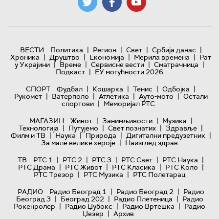
|
|
|
|
ВЕСТИ
Политика
Регион
Свет
Србија данас
|
|
|
|
Хроника
Друштво
Економија
Мерила времена
Рат
|
|
|
|
у Украјини
Време
Сервисне вести
Сматрачница
|
Подкаст
ЕУ могућности 2026
|
|
|
|
СПОРТ
Фудбал
Кошарка
Тенис
Одбојка
|
|
|
|
Рукомет
Ватерполо
Атлетика
Ауто-мото
Остали
|
спортови
Меморијал РТС
|
|
|
МАГАЗИН
Живот
Занимљивости
Музика
|
|
|
|
Технологијa
Путујемо
Свет познатих
Здравље
|
|
|
|
Филм и ТВ
Наука
Природа
Дигитални предузетник
|
За мале велике хероје
Наизглед здрав
|
|
|
|
|
ТВ
РТС 1
РТС 2
РТС 3
РТС Свет
РТС Наука
|
|
|
|
РТС Драма
РТС Живот
РТС Класика
РТС Коло
|
|
РТС Трезор
РТС Музика
РТС Полетарац
|
|
РАДИО
Радио Београд 1
Радио Београд 2
Радио
|
|
|
Београд 3
Београд 202
Радио Плетеница
Радио
|
|
|
Рокенролер
Радио Џубокс
Радио Вртешка
Радио
|
Џезер
Архив