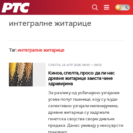
РТС
интегралне житарице
Таг:
интегралне житарице
СУБОТА, 18. АПР 2026, 08:00 -> 08:03
Киноа, спелта, просо: да ли нас
древне житарице заиста чине
здравијима
За разлику од уобичајено узгајаних
усева попут пшенице, коју су људи
селективно узгајали миленијумима,
древне житарице су задржале
генетска својства својих дивљих
предака. Данас уживају у некој врсти
поновног...