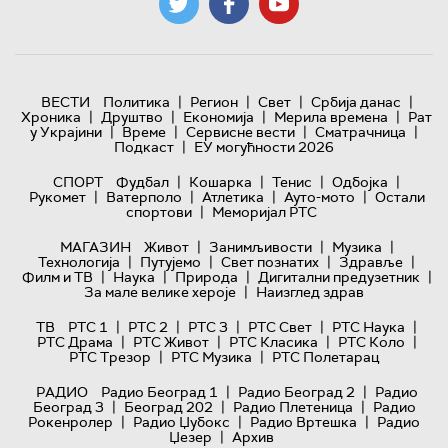
|
|
|
|
ВЕСТИ
Политика
Регион
Свет
Србија данас
|
|
|
|
Хроника
Друштво
Економија
Мерила времена
Рат
|
|
|
|
у Украјини
Време
Сервисне вести
Сматрачница
|
Подкаст
ЕУ могућности 2026
|
|
|
|
СПОРТ
Фудбал
Кошарка
Тенис
Одбојка
|
|
|
|
Рукомет
Ватерполо
Атлетика
Ауто-мото
Остали
|
спортови
Меморијал РТС
|
|
|
МАГАЗИН
Живот
Занимљивости
Музика
|
|
|
|
Технологијa
Путујемо
Свет познатих
Здравље
|
|
|
|
Филм и ТВ
Наука
Природа
Дигитални предузетник
|
За мале велике хероје
Наизглед здрав
|
|
|
|
|
ТВ
РТС 1
РТС 2
РТС 3
РТС Свет
РТС Наука
|
|
|
|
РТС Драма
РТС Живот
РТС Класика
РТС Коло
|
|
РТС Трезор
РТС Музика
РТС Полетарац
|
|
РАДИО
Радио Београд 1
Радио Београд 2
Радио
|
|
|
Београд 3
Београд 202
Радио Плетеница
Радио
|
|
|
Рокенролер
Радио Џубокс
Радио Вртешка
Радио
|
Џезер
Архив