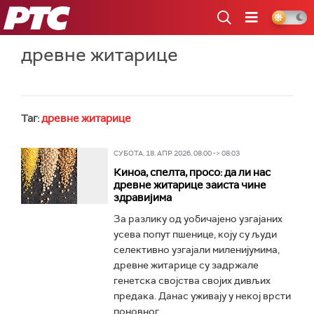
РТС
древне житарице
Таг:
древне житарице
СУБОТА, 18. АПР 2026, 08:00 -> 08:03
Киноа, спелта, просо: да ли нас
древне житарице заиста чине
здравијима
За разлику од уобичајено узгајаних
усева попут пшенице, коју су људи
селективно узгајали миленијумима,
древне житарице су задржале
генетска својства својих дивљих
предака. Данас уживају у некој врсти
поновног...