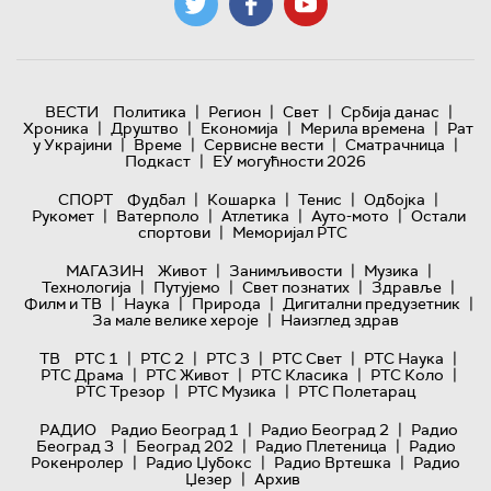
|
|
|
|
ВЕСТИ
Политика
Регион
Свет
Србија данас
|
|
|
|
Хроника
Друштво
Економија
Мерила времена
Рат
|
|
|
|
у Украјини
Време
Сервисне вести
Сматрачница
|
Подкаст
ЕУ могућности 2026
|
|
|
|
СПОРТ
Фудбал
Кошарка
Тенис
Одбојка
|
|
|
|
Рукомет
Ватерполо
Атлетика
Ауто-мото
Остали
|
спортови
Меморијал РТС
|
|
|
МАГАЗИН
Живот
Занимљивости
Музика
|
|
|
|
Технологијa
Путујемо
Свет познатих
Здравље
|
|
|
|
Филм и ТВ
Наука
Природа
Дигитални предузетник
|
За мале велике хероје
Наизглед здрав
|
|
|
|
|
ТВ
РТС 1
РТС 2
РТС 3
РТС Свет
РТС Наука
|
|
|
|
РТС Драма
РТС Живот
РТС Класика
РТС Коло
|
|
РТС Трезор
РТС Музика
РТС Полетарац
|
|
РАДИО
Радио Београд 1
Радио Београд 2
Радио
|
|
|
Београд 3
Београд 202
Радио Плетеница
Радио
|
|
|
Рокенролер
Радио Џубокс
Радио Вртешка
Радио
|
Џезер
Архив