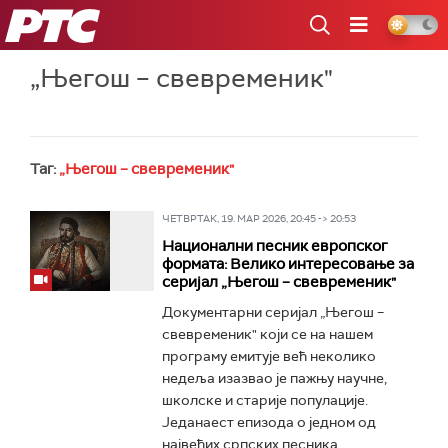
РТС
„Његош – свевременик"
Таг:
„Његош – свевременик"
ЧЕТВРТАК, 19. МАР 2026, 20:45 -> 20:53
Национални песник европског
формата: Велико интересовање за
серијал „Његош – свевременик"
Документарни серијал „Његош –
свевременик" који се на нашем
програму емитује већ неколико
недеља изазвао је пажњу научне,
школске и старије популације.
Једанаест епизода о једном од
највећих српских песника...