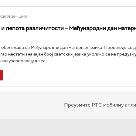
26, 08:24 -> 19:49
 и лепота различитости – Међународни дан матер
обележава се Међународни дан матерњег језика. Процењује се д
огао нестати значајан број светских језика уколико се не предузм
ци упозоравају да са...
Преузмите РТС мобилну апли