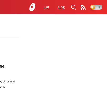
Lat
Eng
ом
адиција и
топа