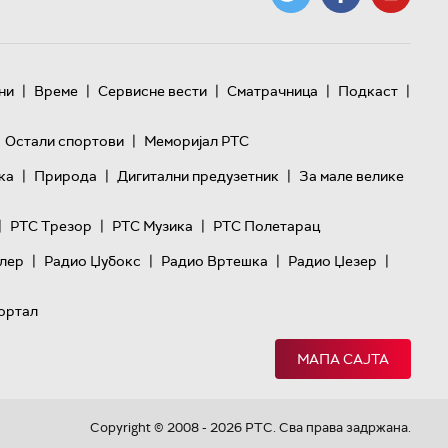
|
|
|
|
|
ни
Време
Сервисне вести
Сматрачница
Подкаст
|
Остали спортови
Меморијал РТС
|
|
|
ка
Природа
Дигитални предузетник
За мале велике
|
|
|
РТС Трезор
РТС Музика
РТС Полетарац
|
|
|
|
лер
Радио Џубокс
Радио Вртешка
Радио Џезер
ортал
МАПА САЈТА
Copyright © 2008 - 2026 РТС. Сва права задржана.