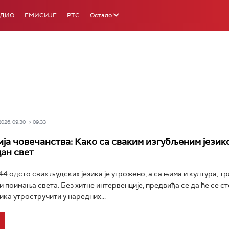
АДИО
ЕМИСИЈЕ
РТС
Остало
26, 09:30 -> 09:33
ија човечанства: Како са сваким изгубљеним језик
дан свет
4 одсто свих људских језика је угрожено, а са њима и култура, тр
и поимања света. Без хитне интервенције, предвиђа се да ће се с
ика утростручити у наредних...