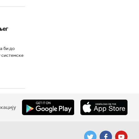
њег
а би до
у системске
кацију