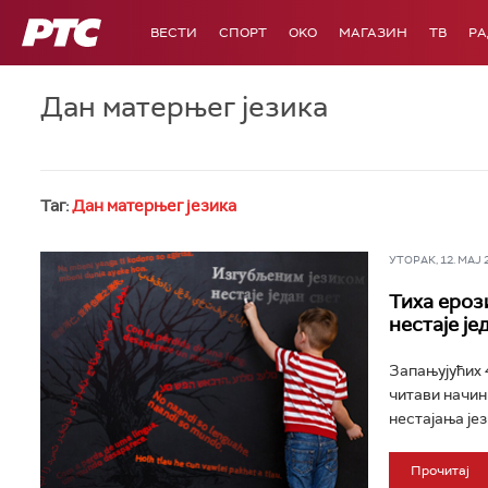
РТС
ВЕСТИ
СПОРТ
OKO
МАГАЗИН
ТВ
Р
Дан матерњег језика
Таг:
Дан матерњег језика
УТОРАК, 12. МАЈ 20
Тиха ероз
нестаје је
Запањујућих 4
читави начин
нестајања јез
Прочитај