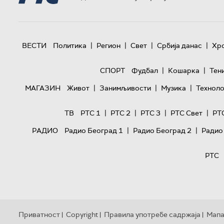
|
|
|
|
ВЕСТИ
Политика
Регион
Свет
Србија данас
Хр
|
|
СПОРТ
Фудбал
Кошарка
Тен
|
|
|
МАГАЗИН
Живот
Занимљивости
Музика
Техноло
|
|
|
|
ТВ
РТС 1
РТС 2
РТС 3
РТС Свет
РТ
|
|
РАДИО
Радио Београд 1
Радио Београд 2
Радио
РТС
Приватност
Copyright
Правила употребе садржаја
Мапа
|
|
|