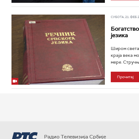
СУБОТА, 21. ФЕБ 20
Богатство
језика
Широм света 
краја века м
мере. Стручња
Прочитај
Радио Телевизија Србије