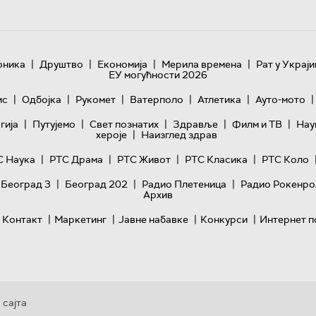
|
|
|
|
оника
Друштво
Економија
Мерила времена
Рат у Украји
ЕУ могућности 2026
|
|
|
|
|
|
ис
Одбојка
Рукомет
Ватерполо
Атлетика
Ауто-мото
|
|
|
|
|
гијa
Путујемо
Свет познатих
Здравље
Филм и ТВ
Нау
|
хероје
Наизглед здрав
|
|
|
|
С Наука
РТС Драма
РТС Живот
РТС Класика
РТС Коло
|
|
|
 Београд 3
Београд 202
Радио Плетеница
Радио Рокенро
Архив
|
|
|
|
Контакт
Маркетинг
Јавне набавке
Конкурси
Интернет п
 сајта