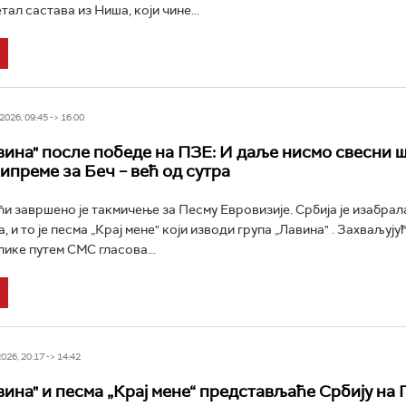
ал састава из Ниша, који чине...
026, 09:45 -> 16:00
вина" после победе на ПЗЕ: И даље нисмо свесни ш
ипреме за Беч – већ од сутра
и завршено је такмичење за Песму Евровизије. Србија је изабрал
 и то је песма „Крај мене" који изводи група „Лавина" . Захваљују
ике путем СМС гласова...
26, 20:17 -> 14:42
вина" и песма „Крај мене“ представљаће Србију на