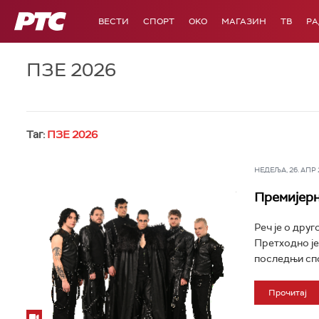
РТС
ВЕСТИ
СПОРТ
OKO
МАГАЗИН
ТВ
Р
ПЗЕ 2026
Таг:
ПЗЕ 2026
НЕДЕЉА, 26. АПР 2
Премијерн
Реч је о друг
Претходно је
последњи спот
Прочитај