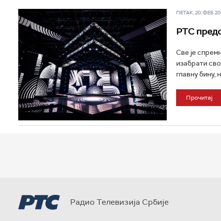
ПЕТАК, 20. ФЕБ 202
РТС предс
Све је спрем
изабрати сво
главну бину, н
Прочитај
Радио Телевизија Србије