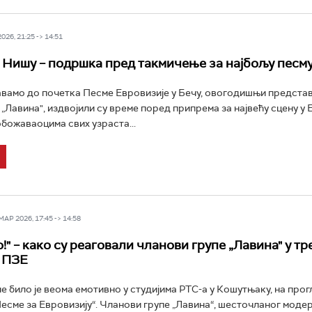
26, 21:25 -> 14:51
у Нишу – подршка пред такмичење за најбољу песм
вамо до почетка Песме Евровизије у Бечу, овогодишњи предста
 „Лавина", издвојили су време поред припрема за највећу сцену у 
обожаваоцима свих узраста...
Р 2026, 17:45 -> 14:58
!" – како су реаговали чланови групе „Лавина" у тр
 ПЗЕ
че било је веома емотивно у студијима РТС-а у Кошутњаку, на про
есме за Евровизију“. Чланови групе „Лавина“, шесточланог моде