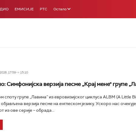
АДИО
ЕМИСИЈЕ
РТС
Остало
026, 17:59 -> 15:10
о: Симфонијска верзија песме „Крај мене" групе „Л
ом споту групе „Лавина” из евровизијског циклуса ALBM (A Little Bi
 објављена верзија песме на енглеском језику. Ускоро нас очекује
 из ове серије – обрада...