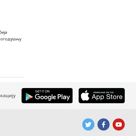
бија
овогодушњу
кацију