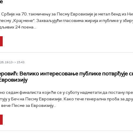
е
Србије на 70. такмичењу за Песму Евровизије је метал бенд из Н
 песму „Крај мене“. Захваљујући гласовима жирија и публике у збир
дљивих 24 поена...
6, 19:13 -> 15:43
ровић: Велико интересовање публике потврђује с
Евровизију
ано седам финалиста који ће се у суботу надметати да постану пр
тују у Беч на Песму Евровизије. Како тече генерална проба за др
вече Песме за Евровизију...