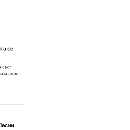
та се
а свог
ћи снажној
 Песми