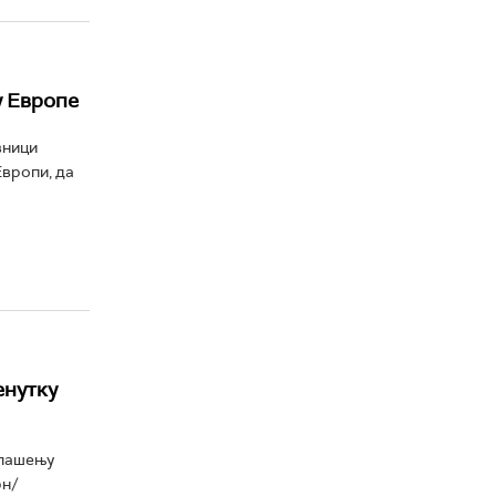
у Европе
вници
Европи, да
енутку
глашењу
рн/