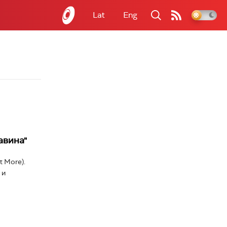
Lat
Eng
авина"
t More).
 и