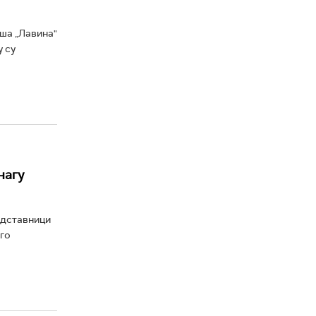
иша „Лавина"
у су
нагу
едставници
уго