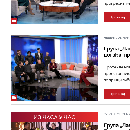
прогресив мет
Прочитај
НЕДЕЉА, 01. МАР 2
Група „Ла
догађа, пр
Протекле ноћ
представника,
подршци публ
Прочитај
СУБОТА, 28. ФЕБ 20
ИЗ ЧАСА У ЧАС
Група „Ла