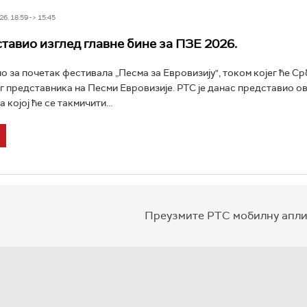
6, 18:59 -> 15:45
тавио изглед главне бине за ПЗЕ 2026.
но за почетак фестивала „Песма за Евровизију", током којег ће Ср
г представника на Песми Евровизије. РТС је данас представио 
а којој ће се такмичити...
Преузмите РТС мобилну апли