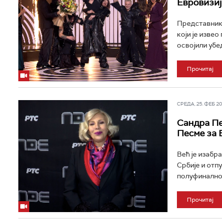
Евровизиј
Представник 
који је извео
освојили убе
Прочитај
СРЕДА, 25. ФЕБ 202
Сандра Пе
Песме за 
Већ је изабр
Србије и отпу
полуфинално 
Прочитај