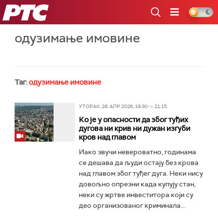
РТС
одузимање имовине
Таг:
одузимање имовине
УТОРАК, 28. АПР 2026, 19:30 -> 21:15
Ко је у опасности да због туђих
дугова ни крив ни дужан изгуби
кров над главом
Иако звучи невероватно, годинама
се дешава да људи остају без крова
над главом због туђег дуга. Неки нису
довољно опрезни када купују стан,
неки су жртве инвеститора који су
део организованог криминала...