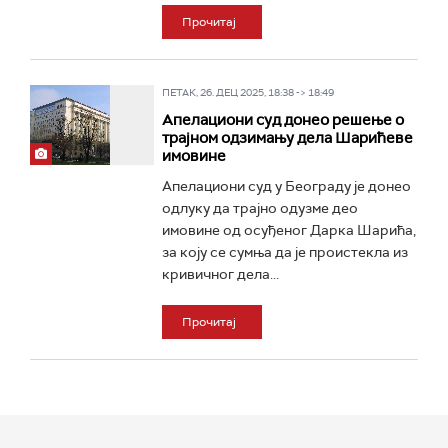
Прочитај
ПЕТАК, 26. ДЕЦ 2025, 18:38 -> 18:49
Апелациони суд донео решење о
трајном одзимању дела Шарићеве
имовине
Апелациони суд у Београду је донео
одлуку да трајно одузме део
имовине од осуђеног Дарка Шарића,
за коју се сумња да је проистекла из
кривичног дела...
Прочитај