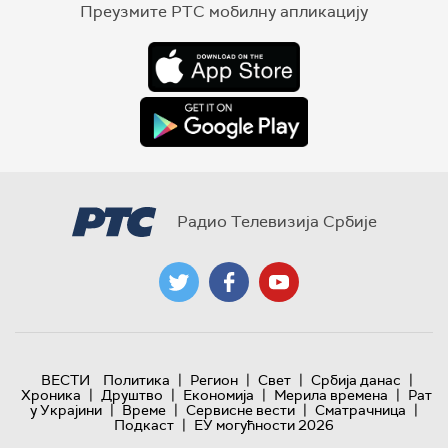
Преузмите РТС мобилну апликацију
Радио Телевизија Србије
|
|
|
|
ВЕСТИ
Политика
Регион
Свет
Србија данас
|
|
|
|
Хроника
Друштво
Економија
Мерила времена
Рат
|
|
|
|
у Украјини
Време
Сервисне вести
Сматрачница
|
Подкаст
ЕУ могућности 2026