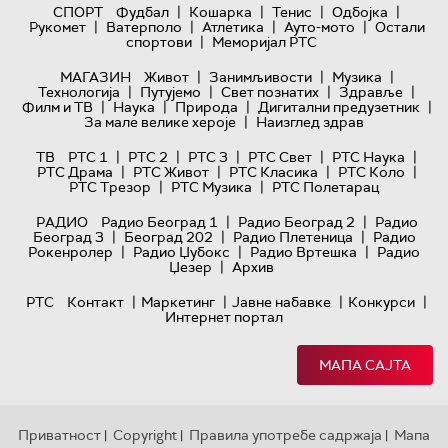
|
|
|
|
СПОРТ
Фудбал
Кошарка
Тенис
Одбојка
|
|
|
|
Рукомет
Ватерполо
Атлетика
Ауто-мото
Остали
|
спортови
Меморијал РТС
|
|
|
МАГАЗИН
Живот
Занимљивости
Музика
|
|
|
|
Технологијa
Путујемо
Свет познатих
Здравље
|
|
|
|
Филм и ТВ
Наука
Природа
Дигитални предузетник
|
За мале велике хероје
Наизглед здрав
|
|
|
|
|
ТВ
РТС 1
РТС 2
РТС 3
РТС Свет
РТС Наука
|
|
|
|
РТС Драма
РТС Живот
РТС Класика
РТС Коло
|
|
РТС Трезор
РТС Музика
РТС Полетарац
|
|
РАДИО
Радио Београд 1
Радио Београд 2
Радио
|
|
|
Београд 3
Београд 202
Радио Плетеница
Радио
|
|
|
Рокенролер
Радио Џубокс
Радио Вртешка
Радио
|
Џезер
Архив
|
|
|
|
РТС
Контакт
Маркетинг
Јавне набавке
Конкурси
Интернет портал
МАПА САЈТА
Приватност
Copyright
Правила употребе садржаја
Мапа
|
|
|