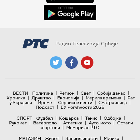
Радио Телевизија Србије
|
|
|
|
ВЕСТИ
Политика
Регион
Свет
Србија данас
|
|
|
|
Хроника
Друштво
Економија
Мерила времена
Рат
|
|
|
|
у Украјини
Време
Сервисне вести
Сматрачница
|
Подкаст
ЕУ могућности 2026
|
|
|
|
СПОРТ
Фудбал
Кошарка
Тенис
Одбојка
|
|
|
|
Рукомет
Ватерполо
Атлетика
Ауто-мото
Остали
|
спортови
Меморијал РТС
|
|
|
МАГАЗИН
Живот
Занимљивости
Музика