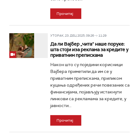
Прочитај
УТОРАК, 23. ДЕЦ 2025, 09:26 -> 11:29
Да ли Вајбер „чита“ наше поруке:
шта стоји иза реклама за кредите у
приватним препискама
Након што су поједини корисници
Вајбера приметили да им се у
приватним препискама, приликом
куцања одређених речи повезаних са
финансијама, појављују истакнути
линкови са рекламама за кредите, у
јавности...
Прочитај