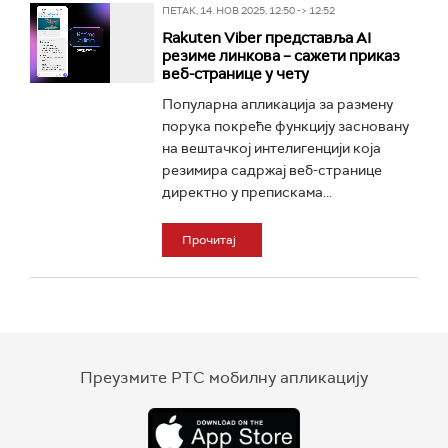
ПЕТАК, 14. НОВ 2025, 12:50 -> 12:52
Rakuten Viber представља AI
резиме линкова – сажети приказ
веб-странице у чету
Популарна апликација за размену
порука покреће функцију засновану
на вештачкој интелигенцији која
резимира садржај веб-странице
директно у препискама...
Прочитај
Преузмите РТС мобилну апликацију