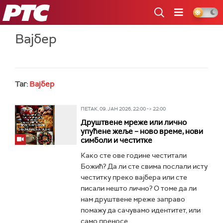
РТС
Вајбер
Таг:
Вајбер
ПЕТАК, 09. ЈАН 2026, 22:00 -> 22:00
Друштвене мреже или лично
упућене жеље – ново време, нови
симболи и честитке
Како сте ове године честитали
Божић? Да ли сте свима послали исту
честитку преко вајбера или сте
писали нешто лично? O томе да ли
нам друштвене мреже заправо
помажу да сачувамо идентитет, или
само преносе...