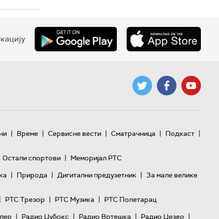
кацију
|
|
|
|
|
ни
Време
Сервисне вести
Сматрачница
Подкаст
|
Остали спортови
Меморијал РТС
|
|
|
ка
Природа
Дигитални предузетник
За мале велике
|
|
|
РТС Трезор
РТС Музика
РТС Полетарац
|
|
|
|
лер
Радио Џубокс
Радио Вртешка
Радио Џезер