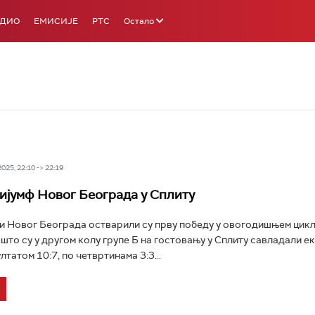
АДИО
ЕМИСИЈЕ
РТС
Остало
25, 22:10 -> 22:19
ијумф Новог Београда у Сплиту
 Новог Београда остварили су прву победу у овогодишњем цикл
што су у другом колу групе Б на гостовању у Сплиту савладали е
татом 10:7, по четвртинама 3:3...