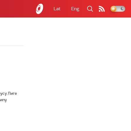
Lat
Eng
усу Лиге
кипу