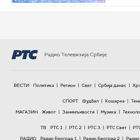
Радио Телевизија Србије
|
|
|
|
ВЕСТИ
Политика
Регион
Свет
Србија данас
Хр
|
|
СПОРТ
Фудбал
Кошарка
Тен
|
|
|
МАГАЗИН
Живот
Занимљивости
Музика
Техноло
|
|
|
|
ТВ
РТС 1
РТС 2
РТС 3
РТС Свет
РТ
|
|
РАДИО
Радио Београд 1
Радио Београд 2
Радио