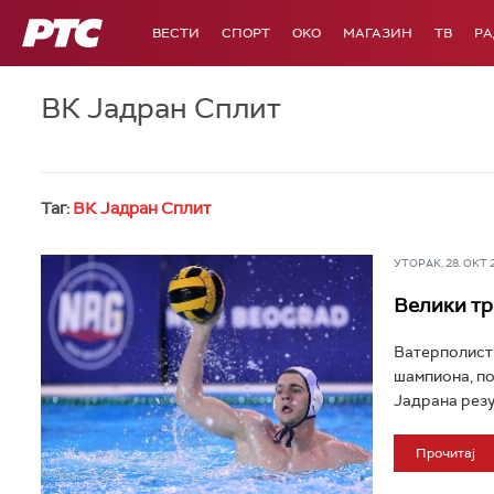
РТС
ВЕСТИ
СПОРТ
OKO
МАГАЗИН
ТВ
Р
ВК Јадран Сплит
Таг:
ВК Јадран Сплит
УТОРАК, 28. ОКТ 20
Велики тр
Ватерполисти
шампиона, по
Јадрана резул
Прочитај