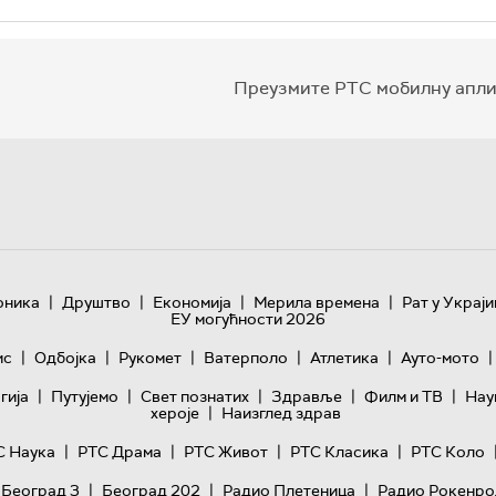
Преузмите РТС мобилну апли
|
|
|
|
оника
Друштво
Економија
Мерила времена
Рат у Украји
ЕУ могућности 2026
|
|
|
|
|
|
ис
Одбојка
Рукомет
Ватерполо
Атлетика
Ауто-мото
|
|
|
|
|
гијa
Путујемо
Свет познатих
Здравље
Филм и ТВ
Нау
|
хероје
Наизглед здрав
|
|
|
|
С Наука
РТС Драма
РТС Живот
РТС Класика
РТС Коло
|
|
|
 Београд 3
Београд 202
Радио Плетеница
Радио Рокенро