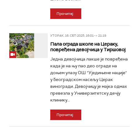
Прочитај
УТОРАК, 16. СЕП 2025, 16:01 -> 21:19
Пала ограда школе на Цераку,
повређена девојчица у Тиршовој
Једна девојчица лакше је повређена
када је на њу пао део ограде на
доњем улазу ОШ "Уједињене нације"
у београдском насељу Церак
виногради. Девојчицу је мајка одмах
превезла у Универзитетску дечју
клинику...
Прочитај