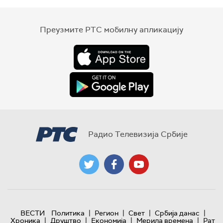
Преузмите РТС мобилну апликацију
Радио Телевизија Србије
|
|
|
|
ВЕСТИ
Политика
Регион
Свет
Србија данас
|
|
|
|
Хроника
Друштво
Економија
Мерила времена
Рат