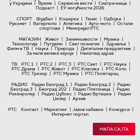
|
|
|
|
у Украјини
Време
Сервисне вести
Сматрачница
|
Подкаст
ЕУ могућности 2026
|
|
|
|
СПОРТ
Фудбал
Кошарка
Тенис
Одбојка
|
|
|
|
Рукомет
Ватерполо
Атлетика
Ауто-мото
Остали
|
спортови
Меморијал РТС
|
|
|
МАГАЗИН
Живот
Занимљивости
Музика
|
|
|
|
Технологијa
Путујемо
Свет познатих
Здравље
|
|
|
|
Филм и ТВ
Наука
Природа
Дигитални предузетник
|
За мале велике хероје
Наизглед здрав
|
|
|
|
|
ТВ
РТС 1
РТС 2
РТС 3
РТС Свет
РТС Наука
|
|
|
|
РТС Драма
РТС Живот
РТС Класика
РТС Коло
|
|
РТС Трезор
РТС Музика
РТС Полетарац
|
|
РАДИО
Радио Београд 1
Радио Београд 2
Радио
|
|
|
Београд 3
Београд 202
Радио Плетеница
Радио
|
|
|
Рокенролер
Радио Џубокс
Радио Вртешка
Радио
|
Џезер
Архив
|
|
|
|
РТС
Контакт
Маркетинг
Јавне набавке
Конкурси
Интернет портал
МАПА САЈТА