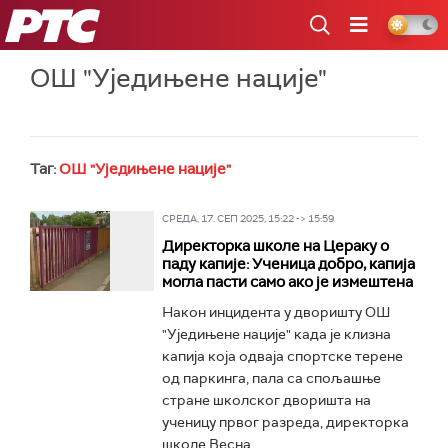
РТС
ОШ "Уједињене нације"
Таг:
ОШ "Уједињене нације"
СРЕДА, 17. СЕП 2025, 15:22 -> 15:59
Директорка школе на Цераку о
паду капије: Ученица добро, капија
могла пасти само ако је измештена
Након инцидента у дворишту ОШ
"Уједињене нације" када је клизна
капија која одваја спортске терене
од паркинга, пала са спољашње
стране школског дворишта на
ученицу првог разреда, директорка
школе Весна...