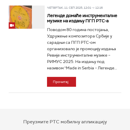
ЧЕТВРТАК, 11. СЕП 2025, 12:01 -> 12:16
Легенде домаће инструменталне
музике на издању ПГП РТС-а
Поводом 80 година постојања,
Удружење композитора Србије у
сарадњи са ПГП РТС-ом
организовало је промоцију издања
Ревије инструменталне музике –
РИМУС 2025. На издању под
називом "Made in Serbia – Легенде...
Прочитај
Преузмите РТС мобилну апликацију