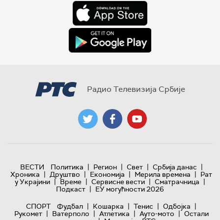
Радио Телевизија Србије
|
|
|
|
ВЕСТИ
Политика
Регион
Свет
Србија данас
|
|
|
|
Хроника
Друштво
Економија
Мерила времена
Рат
|
|
|
|
у Украјини
Време
Сервисне вести
Сматрачница
|
Подкаст
ЕУ могућности 2026
|
|
|
|
СПОРТ
Фудбал
Кошарка
Тенис
Одбојка
|
|
|
|
Рукомет
Ватерполо
Атлетика
Ауто-мото
Остали