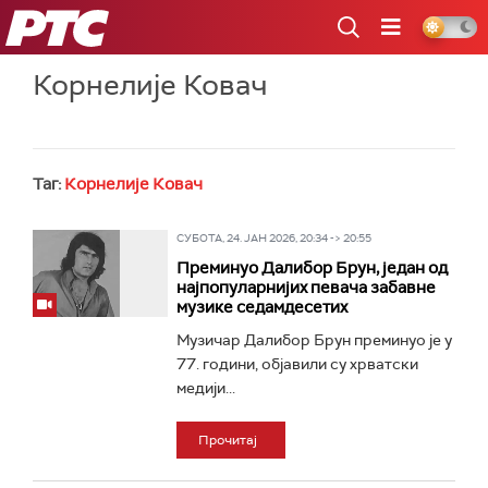
РТС
Корнелије Ковач
Таг:
Корнелије Ковач
СУБОТА, 24. ЈАН 2026, 20:34 -> 20:55
Преминуо Далибор Брун, један од
најпопуларнијих певача забавне
музике седамдесетих
Музичар Далибор Брун преминуо је у
77. години, објавили су хрватски
медији...
Прочитај