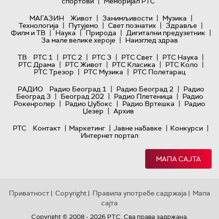
|
спортови
Меморијал РТС
|
|
|
МАГАЗИН
Живот
Занимљивости
Музика
|
|
|
|
Технологијa
Путујемо
Свет познатих
Здравље
|
|
|
|
Филм и ТВ
Наука
Природа
Дигитални предузетник
|
За мале велике хероје
Наизглед здрав
|
|
|
|
|
ТВ
РТС 1
РТС 2
РТС 3
РТС Свет
РТС Наука
|
|
|
|
РТС Драма
РТС Живот
РТС Класика
РТС Коло
|
|
РТС Трезор
РТС Музика
РТС Полетарац
|
|
РАДИО
Радио Београд 1
Радио Београд 2
Радио
|
|
|
Београд 3
Београд 202
Радио Плетеница
Радио
|
|
|
Рокенролер
Радио Џубокс
Радио Вртешка
Радио
|
Џезер
Архив
|
|
|
|
РТС
Контакт
Маркетинг
Јавне набавке
Конкурси
Интернет портал
МАПА САЈТА
Приватност
Copyright
Правила употребе садржаја
Мапа
|
|
|
сајта
Copyright © 2008 - 2026 РТС. Сва права задржана.