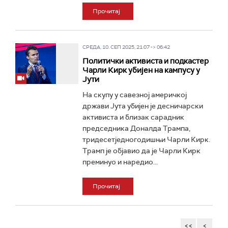
Прочитај
СРЕДА, 10. СЕП 2025, 21:07 -> 06:42
Политички активиста и подкастер
Чарли Кирк убијен на кампусу у
Јути
На скупу у савезној америчкој
држави Јута убијен је десничарски
активиста и близак сарадник
председника Доналда Трампа,
тридесетједногодишњи Чарли Кирк.
Трамп је објавио да је Чарли Кирк
преминуо и наредио...
Прочитај
<<
<