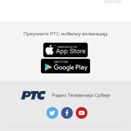
Преузмите РТС мобилну апликацију
Радио Телевизија Србије