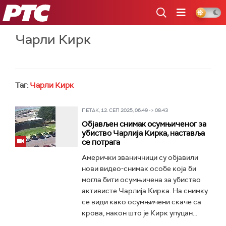
РТС
Чарли Кирк
Таг:
Чарли Кирк
ПЕТАК, 12. СЕП 2025, 06:49 -> 08:43
Објављен снимак осумњиченог за
убиство Чарлија Кирка, наставља
се потрага
Амерички званичници су објавили
нови видео-снимак особе која би
могла бити осумњичена за убиство
активисте Чарлија Кирка. На снимку
се види како осумњичени скаче са
крова, након што је Кирк упуцан...