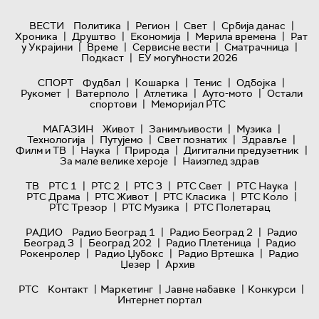
|
|
|
|
ВЕСТИ
Политика
Регион
Свет
Србија данас
|
|
|
|
Хроника
Друштво
Економија
Мерила времена
Рат
|
|
|
|
у Украјини
Време
Сервисне вести
Сматрачница
|
Подкаст
ЕУ могућности 2026
|
|
|
|
СПОРТ
Фудбал
Кошарка
Тенис
Одбојка
|
|
|
|
Рукомет
Ватерполо
Атлетика
Ауто-мото
Остали
|
спортови
Меморијал РТС
|
|
|
МАГАЗИН
Живот
Занимљивости
Музика
|
|
|
|
Технологијa
Путујемо
Свет познатих
Здравље
|
|
|
|
Филм и ТВ
Наука
Природа
Дигитални предузетник
|
За мале велике хероје
Наизглед здрав
|
|
|
|
|
ТВ
РТС 1
РТС 2
РТС 3
РТС Свет
РТС Наука
|
|
|
|
РТС Драма
РТС Живот
РТС Класика
РТС Коло
|
|
РТС Трезор
РТС Музика
РТС Полетарац
|
|
РАДИО
Радио Београд 1
Радио Београд 2
Радио
|
|
|
Београд 3
Београд 202
Радио Плетеница
Радио
|
|
|
Рокенролер
Радио Џубокс
Радио Вртешка
Радио
|
Џезер
Архив
|
|
|
|
РТС
Контакт
Маркетинг
Јавне набавке
Конкурси
Интернет портал