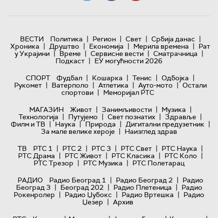
|
|
|
|
ВЕСТИ
Политика
Регион
Свет
Србија данас
|
|
|
|
Хроника
Друштво
Економија
Мерила времена
Рат
|
|
|
|
у Украјини
Време
Сервисне вести
Сматрачница
|
Подкаст
ЕУ могућности 2026
|
|
|
|
СПОРТ
Фудбал
Кошарка
Тенис
Одбојка
|
|
|
|
Рукомет
Ватерполо
Атлетика
Ауто-мото
Остали
|
спортови
Меморијал РТС
|
|
|
МАГАЗИН
Живот
Занимљивости
Музика
|
|
|
|
Технологијa
Путујемо
Свет познатих
Здравље
|
|
|
|
Филм и ТВ
Наука
Природа
Дигитални предузетник
|
За мале велике хероје
Наизглед здрав
|
|
|
|
|
ТВ
РТС 1
РТС 2
РТС 3
РТС Свет
РТС Наука
|
|
|
|
РТС Драма
РТС Живот
РТС Класика
РТС Коло
|
|
РТС Трезор
РТС Музика
РТС Полетарац
|
|
РАДИО
Радио Београд 1
Радио Београд 2
Радио
|
|
|
Београд 3
Београд 202
Радио Плетеница
Радио
|
|
|
Рокенролер
Радио Џубокс
Радио Вртешка
Радио
|
Џезер
Архив