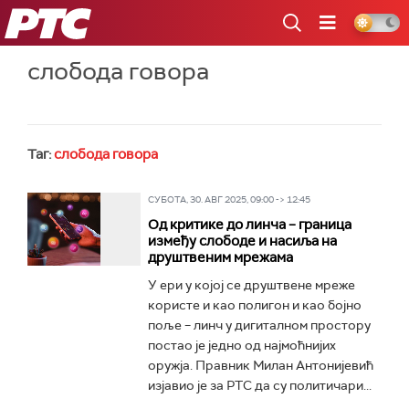
РТС
слобода говора
Таг:
слобода говора
СУБОТА, 30. АВГ 2025, 09:00 -> 12:45
Од критике до линча – граница
између слободе и насиља на
друштвеним мрежама
У ери у којој се друштвене мреже
користе и као полигон и као бојно
поље – линч у дигиталном простору
постао је једно од најмоћнијих
оружја. Правник Милан Антонијевић
изјавио је за РТС да су политичари...