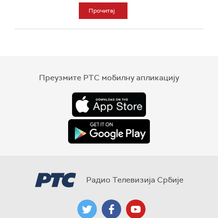
Прочитај
Преузмите РТС мобилну апликацију
Радио Телевизија Србије