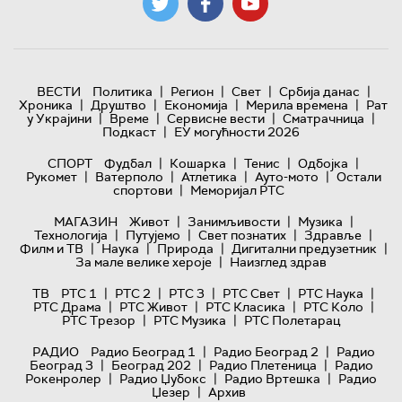
|
|
|
|
ВЕСТИ
Политика
Регион
Свет
Србија данас
|
|
|
|
Хроника
Друштво
Економија
Мерила времена
Рат
|
|
|
|
у Украјини
Време
Сервисне вести
Сматрачница
|
Подкаст
ЕУ могућности 2026
|
|
|
|
СПОРТ
Фудбал
Кошарка
Тенис
Одбојка
|
|
|
|
Рукомет
Ватерполо
Атлетика
Ауто-мото
Остали
|
спортови
Меморијал РТС
|
|
|
МАГАЗИН
Живот
Занимљивости
Музика
|
|
|
|
Технологијa
Путујемо
Свет познатих
Здравље
|
|
|
|
Филм и ТВ
Наука
Природа
Дигитални предузетник
|
За мале велике хероје
Наизглед здрав
|
|
|
|
|
ТВ
РТС 1
РТС 2
РТС 3
РТС Свет
РТС Наука
|
|
|
|
РТС Драма
РТС Живот
РТС Класика
РТС Коло
|
|
РТС Трезор
РТС Музика
РТС Полетарац
|
|
РАДИО
Радио Београд 1
Радио Београд 2
Радио
|
|
|
Београд 3
Београд 202
Радио Плетеница
Радио
|
|
|
Рокенролер
Радио Џубокс
Радио Вртешка
Радио
|
Џезер
Архив