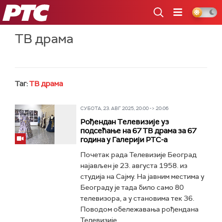
РТС
ТВ драма
Таг:
ТВ драма
СУБОТА, 23. АВГ 2025, 20:00 -> 20:06
Рођендан Tелевизије уз
подсећање на 67 ТВ драма за 67
година у Галерији РТС-а
Почетак рада Телевизије Београд
најављен је 23. августа 1958. из
студија на Сајму. На јавним местима у
Београду је тада било само 80
телевизора, а у становима тек 36.
Поводом обележавања рођендана
Телевизије...