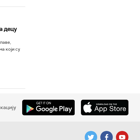
а децу
лаве,
а који су
кацију