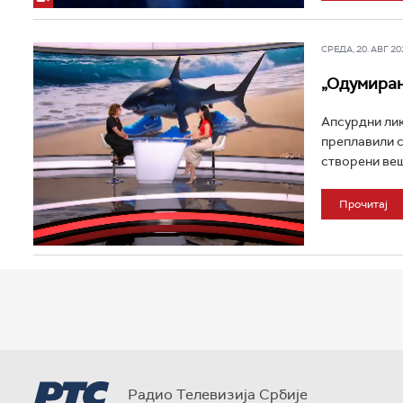
СРЕДА, 20. АВГ 202
„Одумирањ
Апсурдни лик
преплавили с
створени веш
Прочитај
Радио Телевизија Србије