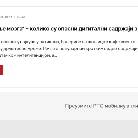
5, 16:45 -> 19:32
е мозга“ – колико су опасни дигитални садржаји з
ови попут ајкуле у патикама, балерине са шољицом кафе уместо г
у друштвене мреже. Реч је о популарним кратким видео садржајим
тачком интелигенцијом, а...
Преузмите РТС мобилну апли