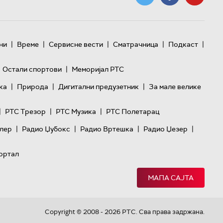
|
|
|
|
|
ни
Време
Сервисне вести
Сматрачница
Подкаст
|
Остали спортови
Меморијал РТС
|
|
|
ка
Природа
Дигитални предузетник
За мале велике
|
|
|
РТС Трезор
РТС Музика
РТС Полетарац
|
|
|
|
лер
Радио Џубокс
Радио Вртешка
Радио Џезер
ортал
МАПА САЈТА
Copyright © 2008 - 2026 РТС. Сва права задржана.