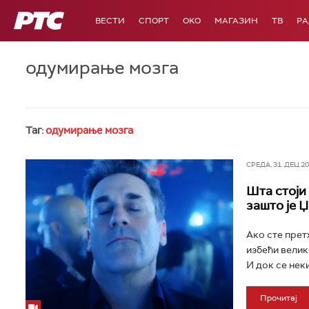
РТС
ВЕСТИ
СПОРТ
OKO
МАГАЗИН
ТВ
Р
одумирање мозга
Таг:
одумирање мозга
СРЕДА, 31. ДЕЦ 202
Шта стоји 
зашто је 
Ако сте прет
избећи велик
И док се неки
Прочитај