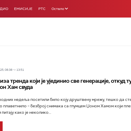
АДИО
ЕМИСИЈЕ
РТС
Остало
5, 08:38 -> 13:51
иза тренда који је ујединио све генерације, откуд ту
Џон Хам свуда
ходних недеља посетили било коју друштвену мрежу, тешко да ст
о плаветнило – безброј снимака са глумцем Џоном Хамом који плеш
 питају како је неколико...