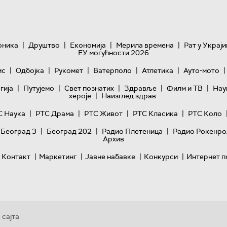
|
|
|
|
оника
Друштво
Економија
Мерила времена
Рат у Украји
ЕУ могућности 2026
|
|
|
|
|
|
ис
Одбојка
Рукомет
Ватерполо
Атлетика
Ауто-мото
|
|
|
|
|
гијa
Путујемо
Свет познатих
Здравље
Филм и ТВ
Нау
|
хероје
Наизглед здрав
|
|
|
|
С Наука
РТС Драма
РТС Живот
РТС Класика
РТС Коло
|
|
|
 Београд 3
Београд 202
Радио Плетеница
Радио Рокенро
Архив
|
|
|
|
Контакт
Маркетинг
Јавне набавке
Конкурси
Интернет п
 сајта