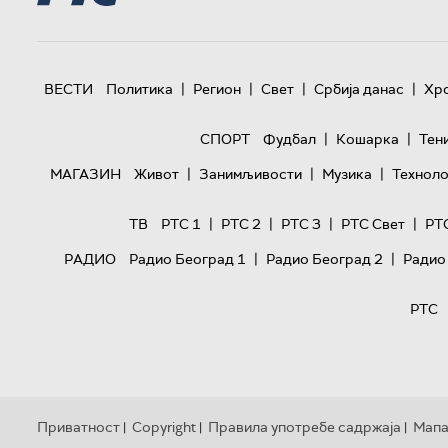
|
|
|
|
ВЕСТИ
Политика
Регион
Свет
Србија данас
Хр
|
|
СПОРТ
Фудбал
Кошарка
Тен
|
|
|
МАГАЗИН
Живот
Занимљивости
Музика
Техноло
|
|
|
|
ТВ
РТС 1
РТС 2
РТС 3
РТС Свет
РТ
|
|
РАДИО
Радио Београд 1
Радио Београд 2
Радио
РТС
Приватност
Copyright
Правила употребе садржаја
Мапа
|
|
|