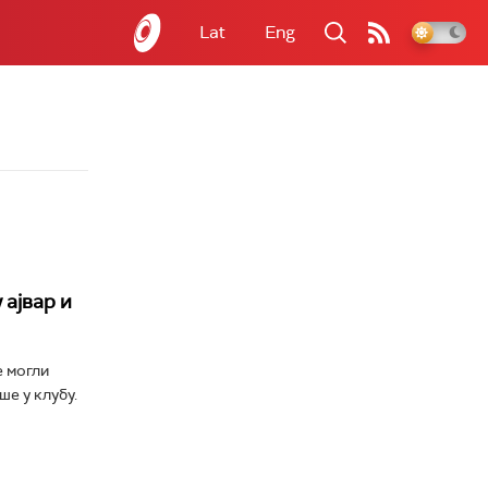
Lat
Eng
 ајвар и
е могли
е у клубу.