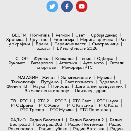
|
|
|
|
ВЕСТИ
Политика
Регион
Свет
Србија данас
|
|
|
|
Хроника
Друштво
Економија
Мерила времена
Рат
|
|
|
|
у Украјини
Време
Сервисне вести
Сматрачница
|
Подкаст
ЕУ могућности 2026
|
|
|
|
СПОРТ
Фудбал
Кошарка
Тенис
Одбојка
|
|
|
|
Рукомет
Ватерполо
Атлетика
Ауто-мото
Остали
|
спортови
Меморијал РТС
|
|
|
МАГАЗИН
Живот
Занимљивости
Музика
|
|
|
|
Технологијa
Путујемо
Свет познатих
Здравље
|
|
|
|
Филм и ТВ
Наука
Природа
Дигитални предузетник
|
За мале велике хероје
Наизглед здрав
|
|
|
|
|
ТВ
РТС 1
РТС 2
РТС 3
РТС Свет
РТС Наука
|
|
|
|
РТС Драма
РТС Живот
РТС Класика
РТС Коло
|
|
РТС Трезор
РТС Музика
РТС Полетарац
|
|
РАДИО
Радио Београд 1
Радио Београд 2
Радио
|
|
|
Београд 3
Београд 202
Радио Плетеница
Радио
|
|
|
Рокенролер
Радио Џубокс
Радио Вртешка
Радио