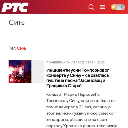
РТС
Сињ
Таг:
Сињ
ПОНЕДЕЉАК, 04. АВГ 2025, 22:09 -> 22:32
Инциденти уочи Томпсоновог
концерта у Сињу – са разгласа
пуштена песма "Јасеновац и
Градишка Стара"
Концерт Марка Перковића
Томпсона у Сињу, који је требало да
почне вечерас у 21 сат, каснио је
због великих гужви у и око сињског
хиподрома, објавила је на свом
порталу Хрватска радио-телевизија