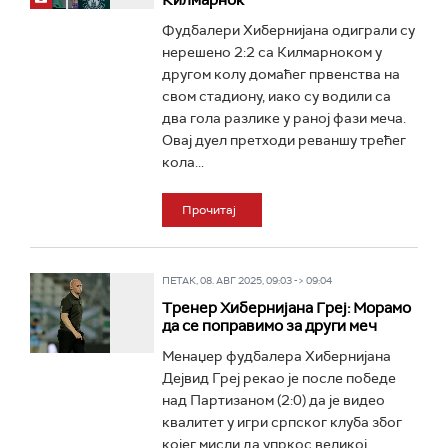
Килмарнок
Фудбалери Хибернијана одиграли су
нерешено 2:2 са Килмарноком у
другом колу домаћег првенства на
свом стадиону, иако су водили са
два гола разлике у раној фази меча.
Овај дуел претходи реваншу трећег
кола...
Прочитај
ПЕТАК, 08. АВГ 2025, 09:03 -> 09:04
Тренер Хибернијана Греј: Морамо
да се поправимо за други меч
Менаџер фудбалера Хибернијана
Дејвид Греј рекао је после победе
над Партизаном (2:0) да је видео
квалитет у игри српског клуба због
којег мисли да упркос великој