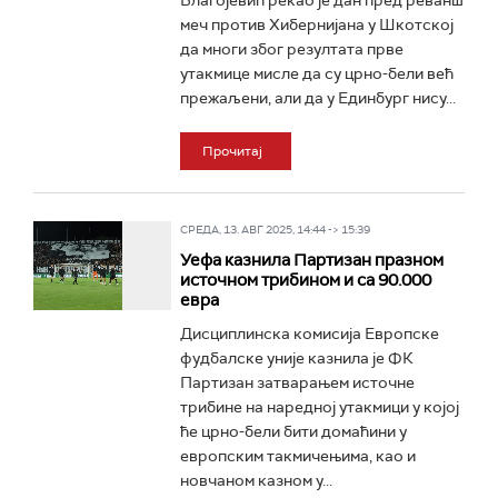
Благојевић рекао је дан пред реванш
меч против Хибернијана у Шкотској
да многи због резултата прве
утакмице мисле да су црно-бели већ
прежаљени, али да у Единбург нису...
Прочитај
СРЕДА, 13. АВГ 2025, 14:44 -> 15:39
Уефа казнила Партизан празном
источном трибином и са 90.000
евра
Дисциплинска комисија Европске
фудбалске уније казнила је ФК
Партизан затварањем источне
трибине на наредној утакмици у којој
ће црно-бели бити домаћини у
европским такмичењима, као и
новчаном казном у...