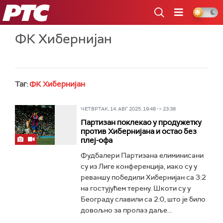
РТС
ФК Хибернијан
Таг:
ФК Хибернијан
ЧЕТВРТАК, 14. АВГ 2025, 19:48 -> 23:38
Партизан поклекао у продужетку
против Хибернијана и остао без
плеј-офа
Фудбалери Партизана елиминисани
су из Лиге конференција, иако су у
реваншу победили Хибернијан са 3:2
на гостујућем терену. Шкоти су у
Београду славили са 2:0, што је било
довољно за пролаз даље...