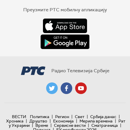
Преузмите РТС мобилну апликацију
Радио Телевизија Србије
|
|
|
|
ВЕСТИ
Политика
Регион
Свет
Србија данас
|
|
|
|
Хроника
Друштво
Економија
Мерила времена
Рат
|
|
|
|
у Украјини
Време
Сервисне вести
Сматрачница
|
Подкаст
ЕУ могућности 2026