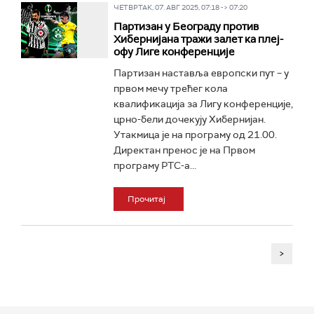
ЧЕТВРТАК, 07. АВГ 2025, 07:18 -> 07:20
Партизан у Београду против
Хибернијана тражи залет ка плеј-
офу Лиге конференције
Партизан наставља европски пут – у
првом мечу трећег кола
квалификација за Лигу конференције,
црно-бели дочекују Хибернијан.
Утакмица је на програму од 21.00.
Директан пренос је на Првом
програму РТС-а...
Прочитај
>