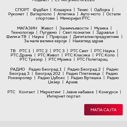
|
|
|
|
СПОРТ
Фудбал
Кошарка
Тенис
Одбојка
|
|
|
|
Рукомет
Ватерполо
Атлетика
Ауто-мото
Остали
|
спортови
Меморијал РТС
|
|
|
МАГАЗИН
Живот
Занимљивости
Музика
|
|
|
|
Технологијa
Путујемо
Свет познатих
Здравље
|
|
|
|
Филм и ТВ
Наука
Природа
Дигитални предузетник
|
За мале велике хероје
Наизглед здрав
|
|
|
|
|
ТВ
РТС 1
РТС 2
РТС 3
РТС Свет
РТС Наука
|
|
|
|
РТС Драма
РТС Живот
РТС Класика
РТС Коло
|
|
РТС Трезор
РТС Музика
РТС Полетарац
|
|
РАДИО
Радио Београд 1
Радио Београд 2
Радио
|
|
|
Београд 3
Београд 202
Радио Плетеница
Радио
|
|
|
Рокенролер
Радио Џубокс
Радио Вртешка
Радио
|
Џезер
Архив
|
|
|
|
РТС
Контакт
Маркетинг
Јавне набавке
Конкурси
Интернет портал
МАПА САЈТА