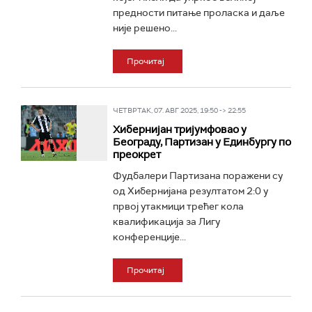
предности питање проласка и даље
није решено...
Прочитај
ЧЕТВРТАК, 07. АВГ 2025, 19:50 -> 22:55
Хибернијан тријумфовао у
Београду, Партизан у Единбургу по
преокрет
Фудбалери Партизана поражени су
од Хибернијана резултатом 2:0 у
првој утакмици трећег кола
квалификација за Лигу
конференције...
Прочитај