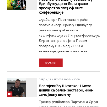
Единбургу, црно-бели траже
преокрет за плеј-оф Лиге
конференције
Фудбалери Партизана играће
против Хибернијана у Единбургу
реванш меч трећег кола
квалификација за Лигу конференције.
Директан пренос је на Првом
програму РТС-а од 21.00, а
најважније детаље пратите на...
Прочитај
СРЕДА, 13. АВГ 2025, 19:35 -> 20:56
Благојевић у Шкотској: Нисмо
дошли са белом заставом, имам
само једну дилему
Тренер фудбалера Партизана Срђан