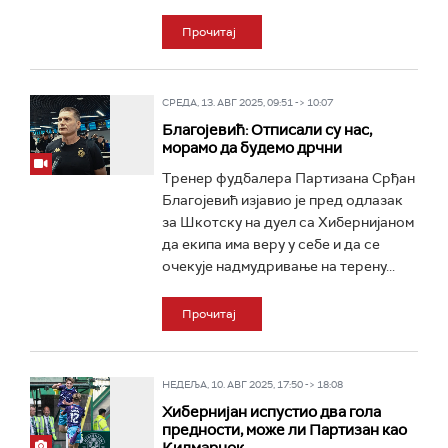
Прочитај
СРЕДА, 13. АВГ 2025, 09:51 -> 10:07
Благојевић: Отписали су нас,
морамо да будемо дрчни
Тренер фудбалера Партизана Срђан
Благојевић изјавио је пред одлазак
за Шкотску на дуел са Хибернијаном
да екипа има веру у себе и да се
очекује надмудривање на терену...
Прочитај
НЕДЕЉА, 10. АВГ 2025, 17:50 -> 18:08
Хибернијан испустио два гола
предности, може ли Партизан као