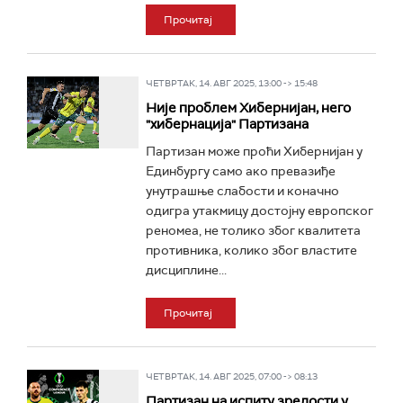
Прочитај
ЧЕТВРТАК, 14. АВГ 2025, 13:00 -> 15:48
Није проблем Хибернијан, него
"хибернација" Партизана
Партизан може проћи Хибернијан у
Единбургу само ако превазиђе
унутрашње слабости и коначно
одигра утакмицу достојну европског
реномеа, не толико због квалитета
противника, колико због властите
дисциплине...
Прочитај
ЧЕТВРТАК, 14. АВГ 2025, 07:00 -> 08:13
Партизан на испиту зрелости у