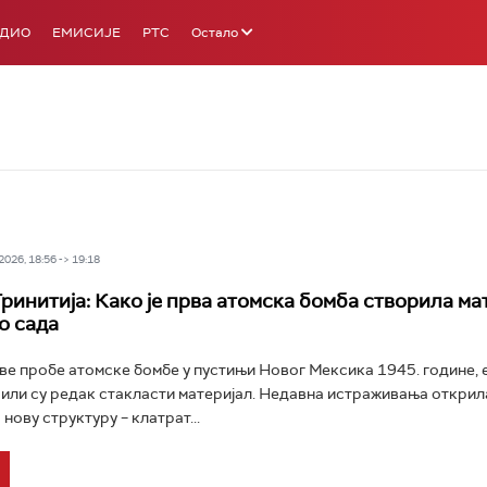
АДИО
ЕМИСИЈЕ
РТС
Остало
026, 18:56 -> 19:18
ринитија: Како је прва атомска бомба створила ма
о сада
е пробе атомске бомбе у пустињи Новог Мексика 1945. године,
или су редак стакласти материјал. Недавна истраживања открила
нову структуру – клатрат...