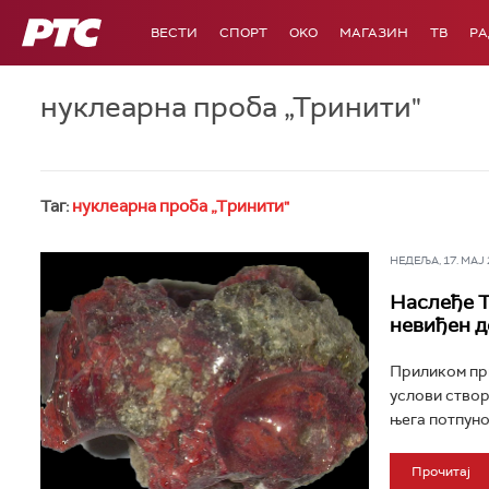
РТС
ВЕСТИ
СПОРТ
OKO
МАГАЗИН
ТВ
Р
нуклеарна проба „Тринити"
Таг:
нуклеарна проба „Тринити"
НЕДЕЉА, 17. МАЈ 2
Наслеђе Т
невиђен д
Приликом прв
услови створ
њега потпуно 
Прочитај