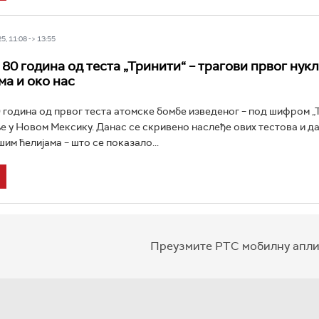
5, 11:08 -> 13:55
 80 година од теста „Тринити“ – трагови првог нук
ма и око нас
 година од првог теста атомске бомбе изведеног – под шифром „Т
е у Новом Мексику. Данас се скривено наслеђе ових тестова и 
им ћелијама – што се показало...
Преузмите РТС мобилну апли