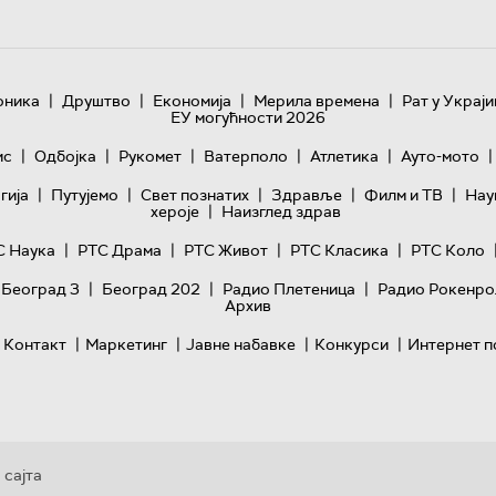
|
|
|
|
оника
Друштво
Економија
Мерила времена
Рат у Украји
ЕУ могућности 2026
|
|
|
|
|
|
ис
Одбојка
Рукомет
Ватерполо
Атлетика
Ауто-мото
|
|
|
|
|
гијa
Путујемо
Свет познатих
Здравље
Филм и ТВ
Нау
|
хероје
Наизглед здрав
|
|
|
|
С Наука
РТС Драма
РТС Живот
РТС Класика
РТС Коло
|
|
|
 Београд 3
Београд 202
Радио Плетеница
Радио Рокенро
Архив
|
|
|
|
Контакт
Маркетинг
Јавне набавке
Конкурси
Интернет п
 сајта