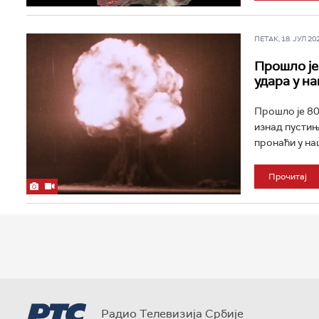
ПЕТАК, 18. ЈУЛ 202
Прошло је
удара у на
Прошло је 80
изнад пустињ
пронаћи у наш
Прочитај
Радио Телевизија Србије