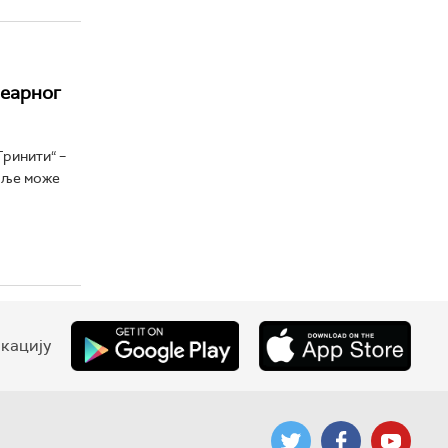
леарног
ринити“ –
даље може
кацију