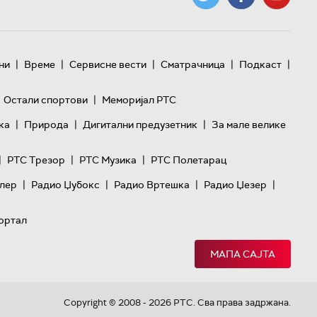
|
|
|
|
|
ни
Време
Сервисне вести
Сматрачница
Подкаст
|
Остали спортови
Меморијал РТС
|
|
|
ка
Природа
Дигитални предузетник
За мале велике
|
|
|
РТС Трезор
РТС Музика
РТС Полетарац
|
|
|
|
лер
Радио Џубокс
Радио Вртешка
Радио Џезер
ортал
МАПА САЈТА
Copyright © 2008 - 2026 РТС. Сва права задржана.