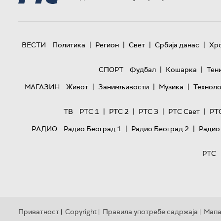
|
|
|
|
ВЕСТИ
Политика
Регион
Свет
Србија данас
Хр
|
|
СПОРТ
Фудбал
Кошарка
Тен
|
|
|
МАГАЗИН
Живот
Занимљивости
Музика
Техноло
|
|
|
|
ТВ
РТС 1
РТС 2
РТС 3
РТС Свет
РТ
|
|
РАДИО
Радио Београд 1
Радио Београд 2
Радио
РТС
Приватност
Copyright
Правила употребе садржаја
Мапа
|
|
|