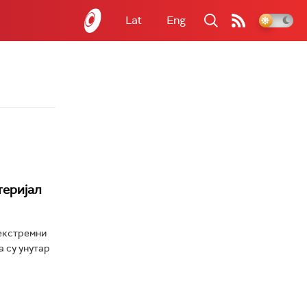
Lat
Eng
теријал
 екстремни
 су унутар