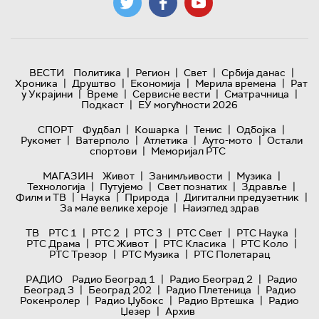
|
|
|
|
ВЕСТИ
Политика
Регион
Свет
Србија данас
|
|
|
|
Хроника
Друштво
Економија
Мерила времена
Рат
|
|
|
|
у Украјини
Време
Сервисне вести
Сматрачница
|
Подкаст
ЕУ могућности 2026
|
|
|
|
СПОРТ
Фудбал
Кошарка
Тенис
Одбојка
|
|
|
|
Рукомет
Ватерполо
Атлетика
Ауто-мото
Остали
|
спортови
Меморијал РТС
|
|
|
МАГАЗИН
Живот
Занимљивости
Музика
|
|
|
|
Технологијa
Путујемо
Свет познатих
Здравље
|
|
|
|
Филм и ТВ
Наука
Природа
Дигитални предузетник
|
За мале велике хероје
Наизглед здрав
|
|
|
|
|
ТВ
РТС 1
РТС 2
РТС 3
РТС Свет
РТС Наука
|
|
|
|
РТС Драма
РТС Живот
РТС Класика
РТС Коло
|
|
РТС Трезор
РТС Музика
РТС Полетарац
|
|
РАДИО
Радио Београд 1
Радио Београд 2
Радио
|
|
|
Београд 3
Београд 202
Радио Плетеница
Радио
|
|
|
Рокенролер
Радио Џубокс
Радио Вртешка
Радио
|
Џезер
Архив