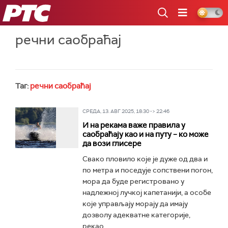
РТС
речни саобраћај
Таг:
речни саобраћај
СРЕДА, 13. АВГ 2025, 18:30 -> 22:46
И на рекама важе правила у
саобраћају као и на путу – ко може
да вози глисере
Свако пловило које је дуже од два и
по метра и поседује сопствени погон,
мора да буде регистровано у
надлежној лучкој капетанији, а особе
које управљају морају да имају
дозволу адекватне категорије,
рекао...