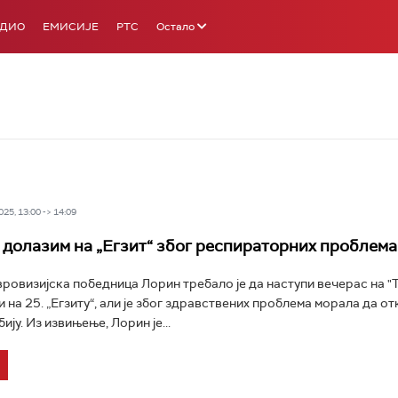
АДИО
ЕМИСИЈЕ
РТС
Остало
25, 13:00 -> 14:09
 долазим на „Егзит“ због респираторних проблема
ровизијска победница Лорин требало је да наступи вечерас на "T
и на 25. „Егзиту“, али је због здравствених проблема морала да о
ију. Из извињење, Лорин је...