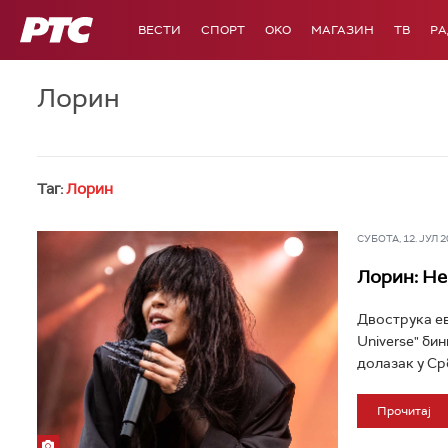
РТС
ВЕСТИ
СПОРТ
OKO
МАГАЗИН
ТВ
Р
Лорин
Таг:
Лорин
СУБОТА, 12. ЈУЛ 20
Лорин: Не
Двострука ев
Universe" бин
долазак у Срб
Прочитај