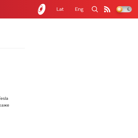
Lat
Eng
esla
ткаже