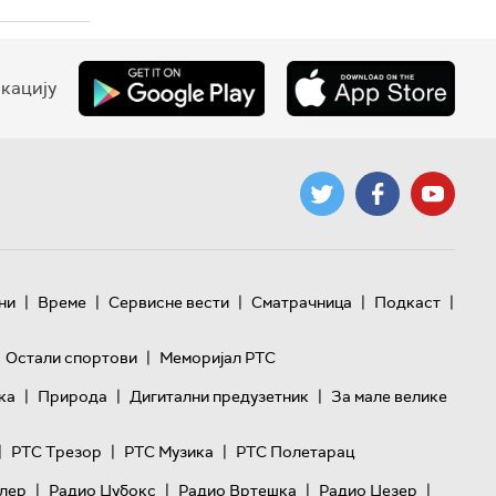
кацију
|
|
|
|
|
ни
Време
Сервисне вести
Сматрачница
Подкаст
|
Остали спортови
Меморијал РТС
|
|
|
ка
Природа
Дигитални предузетник
За мале велике
|
|
|
РТС Трезор
РТС Музика
РТС Полетарац
|
|
|
|
лер
Радио Џубокс
Радио Вртешка
Радио Џезер