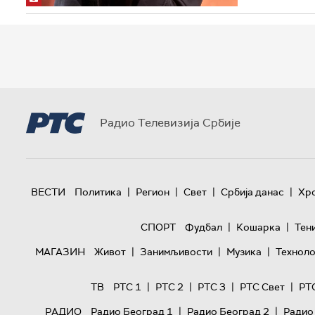
Радио Телевизија Србије
|
|
|
|
ВЕСТИ
Политика
Регион
Свет
Србија данас
Хр
|
|
СПОРТ
Фудбал
Кошарка
Тен
|
|
|
МАГАЗИН
Живот
Занимљивости
Музика
Техноло
|
|
|
|
ТВ
РТС 1
РТС 2
РТС 3
РТС Свет
РТ
|
|
РАДИО
Радио Београд 1
Радио Београд 2
Радио