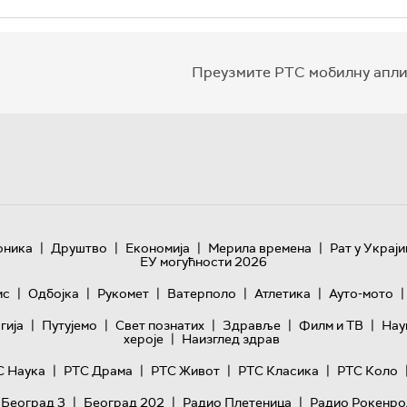
Преузмите РТС мобилну апли
|
|
|
|
оника
Друштво
Економија
Мерила времена
Рат у Украји
ЕУ могућности 2026
|
|
|
|
|
|
ис
Одбојка
Рукомет
Ватерполо
Атлетика
Ауто-мото
|
|
|
|
|
гијa
Путујемо
Свет познатих
Здравље
Филм и ТВ
Нау
|
хероје
Наизглед здрав
|
|
|
|
С Наука
РТС Драма
РТС Живот
РТС Класика
РТС Коло
|
|
|
 Београд 3
Београд 202
Радио Плетеница
Радио Рокенро