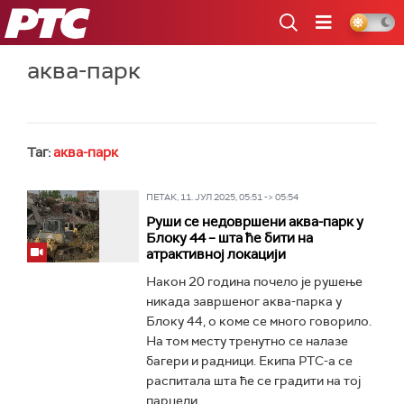
РТС
аква-парк
Таг:
аква-парк
ПЕТАК, 11. ЈУЛ 2025, 05:51 -> 05:54
Руши се недовршени аква-парк у
Блоку 44 – шта ће бити на
атрактивној локацији
Након 20 година почело је рушење
никада завршеног аква-парка у
Блоку 44, о коме се много говорило.
На том месту тренутно се налазе
багери и радници. Екипа РТС-а се
распитала шта ће се градити на тој
парцели...