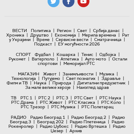
|
|
|
|
ВЕСТИ
Политика
Регион
Свет
Србија данас
|
|
|
|
Хроника
Друштво
Економија
Мерила времена
Рат
|
|
|
|
у Украјини
Време
Сервисне вести
Сматрачница
|
Подкаст
ЕУ могућности 2026
|
|
|
|
СПОРТ
Фудбал
Кошарка
Тенис
Одбојка
|
|
|
|
Рукомет
Ватерполо
Атлетика
Ауто-мото
Остали
|
спортови
Меморијал РТС
|
|
|
МАГАЗИН
Живот
Занимљивости
Музика
|
|
|
|
Технологијa
Путујемо
Свет познатих
Здравље
|
|
|
|
Филм и ТВ
Наука
Природа
Дигитални предузетник
|
За мале велике хероје
Наизглед здрав
|
|
|
|
|
ТВ
РТС 1
РТС 2
РТС 3
РТС Свет
РТС Наука
|
|
|
|
РТС Драма
РТС Живот
РТС Класика
РТС Коло
|
|
РТС Трезор
РТС Музика
РТС Полетарац
|
|
РАДИО
Радио Београд 1
Радио Београд 2
Радио
|
|
|
Београд 3
Београд 202
Радио Плетеница
Радио
|
|
|
Рокенролер
Радио Џубокс
Радио Вртешка
Радио
|
Џезер
Архив