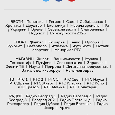
|
|
|
|
ВЕСТИ
Политика
Регион
Свет
Србија данас
|
|
|
|
Хроника
Друштво
Економија
Мерила времена
Рат
|
|
|
|
у Украјини
Време
Сервисне вести
Сматрачница
|
Подкаст
ЕУ могућности 2026
|
|
|
|
СПОРТ
Фудбал
Кошарка
Тенис
Одбојка
|
|
|
|
Рукомет
Ватерполо
Атлетика
Ауто-мото
Остали
|
спортови
Меморијал РТС
|
|
|
МАГАЗИН
Живот
Занимљивости
Музика
|
|
|
|
Технологијa
Путујемо
Свет познатих
Здравље
|
|
|
|
Филм и ТВ
Наука
Природа
Дигитални предузетник
|
За мале велике хероје
Наизглед здрав
|
|
|
|
|
ТВ
РТС 1
РТС 2
РТС 3
РТС Свет
РТС Наука
|
|
|
|
РТС Драма
РТС Живот
РТС Класика
РТС Коло
|
|
РТС Трезор
РТС Музика
РТС Полетарац
|
|
РАДИО
Радио Београд 1
Радио Београд 2
Радио
|
|
|
Београд 3
Београд 202
Радио Плетеница
Радио
|
|
|
Рокенролер
Радио Џубокс
Радио Вртешка
Радио
|
Џезер
Архив