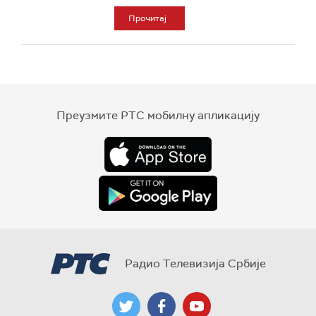
Прочитај
Преузмите РТС мобилну апликацију
Радио Телевизија Србије