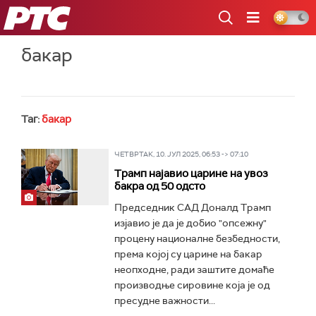
РТС
бакар
Таг:
бакар
ЧЕТВРТАК, 10. ЈУЛ 2025, 06:53 -> 07:10
Трамп најавио царине на увоз
бакра од 50 одсто
Председник САД Доналд Трамп
изјавио је да је добио "опсежну"
процену националне безбедности,
према којој су царине на бакар
неопходне, ради заштите домаће
производње сировине која је од
пресудне важности...