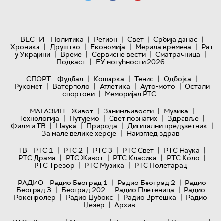
|
|
|
|
ВЕСТИ
Политика
Регион
Свет
Србија данас
|
|
|
|
Хроника
Друштво
Економија
Мерила времена
Рат
|
|
|
|
у Украјини
Време
Сервисне вести
Сматрачница
|
Подкаст
ЕУ могућности 2026
|
|
|
|
СПОРТ
Фудбал
Кошарка
Тенис
Одбојка
|
|
|
|
Рукомет
Ватерполо
Атлетика
Ауто-мото
Остали
|
спортови
Меморијал РТС
|
|
|
МАГАЗИН
Живот
Занимљивости
Музика
|
|
|
|
Технологијa
Путујемо
Свет познатих
Здравље
|
|
|
|
Филм и ТВ
Наука
Природа
Дигитални предузетник
|
За мале велике хероје
Наизглед здрав
|
|
|
|
|
ТВ
РТС 1
РТС 2
РТС 3
РТС Свет
РТС Наука
|
|
|
|
РТС Драма
РТС Живот
РТС Класика
РТС Коло
|
|
РТС Трезор
РТС Музика
РТС Полетарац
|
|
РАДИО
Радио Београд 1
Радио Београд 2
Радио
|
|
|
Београд 3
Београд 202
Радио Плетеница
Радио
|
|
|
Рокенролер
Радио Џубокс
Радио Вртешка
Радио
|
Џезер
Архив