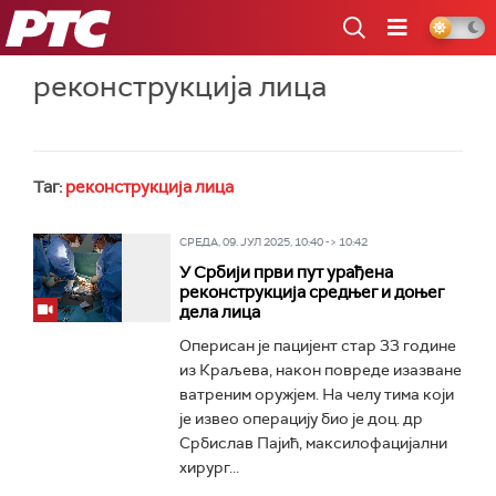
РТС
реконструкција лица
Таг:
реконструкција лица
СРЕДА, 09. ЈУЛ 2025, 10:40 -> 10:42
У Србији први пут урађена
реконструкција средњег и доњег
дела лица
Оперисан је пацијент стар 33 године
из Краљева, након повреде изазване
ватреним оружјем. На челу тима који
је извео операцију био је доц. др
Србислав Пајић, максилофацијални
хирург...