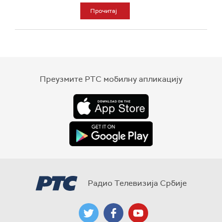
Прочитај
Преузмите РТС мобилну апликацију
Радио Телевизија Србије