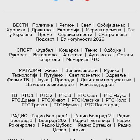
|
|
|
|
ВЕСТИ
Политика
Регион
Свет
Србија данас
|
|
|
|
Хроника
Друштво
Економија
Мерила времена
Рат
|
|
|
|
у Украјини
Време
Сервисне вести
Сматрачница
|
Подкаст
ЕУ могућности 2026
|
|
|
|
СПОРТ
Фудбал
Кошарка
Тенис
Одбојка
|
|
|
|
Рукомет
Ватерполо
Атлетика
Ауто-мото
Остали
|
спортови
Меморијал РТС
|
|
|
МАГАЗИН
Живот
Занимљивости
Музика
|
|
|
|
Технологијa
Путујемо
Свет познатих
Здравље
|
|
|
|
Филм и ТВ
Наука
Природа
Дигитални предузетник
|
За мале велике хероје
Наизглед здрав
|
|
|
|
|
ТВ
РТС 1
РТС 2
РТС 3
РТС Свет
РТС Наука
|
|
|
|
РТС Драма
РТС Живот
РТС Класика
РТС Коло
|
|
РТС Трезор
РТС Музика
РТС Полетарац
|
|
РАДИО
Радио Београд 1
Радио Београд 2
Радио
|
|
|
Београд 3
Београд 202
Радио Плетеница
Радио
|
|
|
Рокенролер
Радио Џубокс
Радио Вртешка
Радио
|
Џезер
Архив