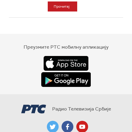
Прочитај
Преузмите РТС мобилну апликацију
Радио Телевизија Србије