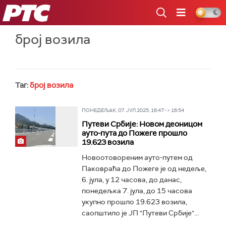
РТС
број возила
Таг:
број возила
ПОНЕДЕЉАК, 07. ЈУЛ 2025, 16:47 -> 16:54
Путеви Србије: Новом деоницом
ауто-пута до Пожеге прошло
19.623 возила
Новоотовореним ауто-путем од
Паковраћа до Пожеге је од недеље,
6. јула, у 12 часова, до данас,
понедељка 7. јула, до 15 часова
укупно прошло 19.623 возила,
саопштило је ЈП "Путеви Србије"...