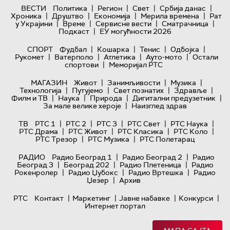
|
|
|
|
ВЕСТИ
Политика
Регион
Свет
Србија данас
|
|
|
|
Хроника
Друштво
Економија
Мерила времена
Рат
|
|
|
|
у Украјини
Време
Сервисне вести
Сматрачница
|
Подкаст
ЕУ могућности 2026
|
|
|
|
СПОРТ
Фудбал
Кошарка
Тенис
Одбојка
|
|
|
|
Рукомет
Ватерполо
Атлетика
Ауто-мото
Остали
|
спортови
Меморијал РТС
|
|
|
МАГАЗИН
Живот
Занимљивости
Музика
|
|
|
|
Технологијa
Путујемо
Свет познатих
Здравље
|
|
|
|
Филм и ТВ
Наука
Природа
Дигитални предузетник
|
За мале велике хероје
Наизглед здрав
|
|
|
|
|
ТВ
РТС 1
РТС 2
РТС 3
РТС Свет
РТС Наука
|
|
|
|
РТС Драма
РТС Живот
РТС Класика
РТС Коло
|
|
РТС Трезор
РТС Музика
РТС Полетарац
|
|
РАДИО
Радио Београд 1
Радио Београд 2
Радио
|
|
|
Београд 3
Београд 202
Радио Плетеница
Радио
|
|
|
Рокенролер
Радио Џубокс
Радио Вртешка
Радио
|
Џезер
Архив
|
|
|
|
РТС
Контакт
Маркетинг
Јавне набавке
Конкурси
Интернет портал