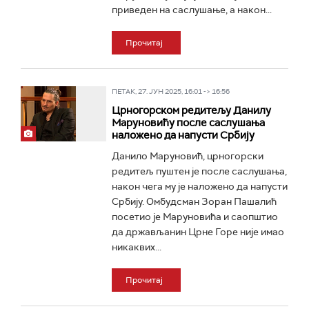
приведен на саслушање, а након...
Прочитај
ПЕТАК, 27. ЈУН 2025, 16:01 -> 16:56
Црногорском редитељу Данилу
Маруновићу после саслушања
наложено да напусти Србију
Данило Маруновић, црногорски
редитељ пуштен је после саслушања,
након чега му је наложено да напусти
Србију. Омбудсман Зоран Пашалић
посетио је Маруновића и саопштио
да држављанин Црне Горе није имао
никаквих...
Прочитај