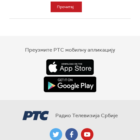
Прочитај
Преузмите РТС мобилну апликацију
Радио Телевизија Србије