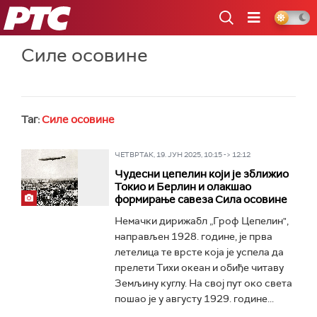
РТС
Силе осовине
Таг:
Силе осовине
ЧЕТВРТАК, 19. ЈУН 2025, 10:15 -> 12:12
Чудесни цепелин који је зближио
Токио и Берлин и олакшао
формирање савеза Сила осовине
Немачки дирижабл „Гроф Цепелин",
направљен 1928. године, је прва
летелица те врсте која је успела да
прелети Тихи океан и обиђе читаву
Земљину куглу. На свој пут око света
пошао је у августу 1929. године...