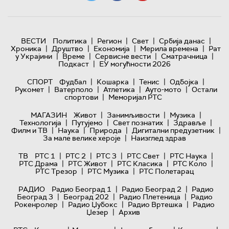
|
|
|
|
ВЕСТИ
Политика
Регион
Свет
Србија данас
|
|
|
|
Хроника
Друштво
Економија
Мерила времена
Рат
|
|
|
|
у Украјини
Време
Сервисне вести
Сматрачница
|
Подкаст
ЕУ могућности 2026
|
|
|
|
СПОРТ
Фудбал
Кошарка
Тенис
Одбојка
|
|
|
|
Рукомет
Ватерполо
Атлетика
Ауто-мото
Остали
|
спортови
Меморијал РТС
|
|
|
МАГАЗИН
Живот
Занимљивости
Музика
|
|
|
|
Технологијa
Путујемо
Свет познатих
Здравље
|
|
|
|
Филм и ТВ
Наука
Природа
Дигитални предузетник
|
За мале велике хероје
Наизглед здрав
|
|
|
|
|
ТВ
РТС 1
РТС 2
РТС 3
РТС Свет
РТС Наука
|
|
|
|
РТС Драма
РТС Живот
РТС Класика
РТС Коло
|
|
РТС Трезор
РТС Музика
РТС Полетарац
|
|
РАДИО
Радио Београд 1
Радио Београд 2
Радио
|
|
|
Београд 3
Београд 202
Радио Плетеница
Радио
|
|
|
Рокенролер
Радио Џубокс
Радио Вртешка
Радио
|
Џезер
Архив