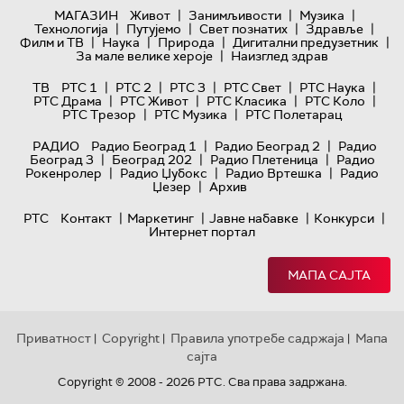
|
|
|
МАГАЗИН
Живот
Занимљивости
Музика
|
|
|
|
Технологијa
Путујемо
Свет познатих
Здравље
|
|
|
|
Филм и ТВ
Наука
Природа
Дигитални предузетник
|
За мале велике хероје
Наизглед здрав
|
|
|
|
|
ТВ
РТС 1
РТС 2
РТС 3
РТС Свет
РТС Наука
|
|
|
|
РТС Драма
РТС Живот
РТС Класика
РТС Коло
|
|
РТС Трезор
РТС Музика
РТС Полетарац
|
|
РАДИО
Радио Београд 1
Радио Београд 2
Радио
|
|
|
Београд 3
Београд 202
Радио Плетеница
Радио
|
|
|
Рокенролер
Радио Џубокс
Радио Вртешка
Радио
|
Џезер
Архив
|
|
|
|
РТС
Контакт
Маркетинг
Јавне набавке
Конкурси
Интернет портал
МАПА САЈТА
Приватност
Copyright
Правила употребе садржаја
Мапа
|
|
|
сајта
Copyright © 2008 - 2026 РТС. Сва права задржана.