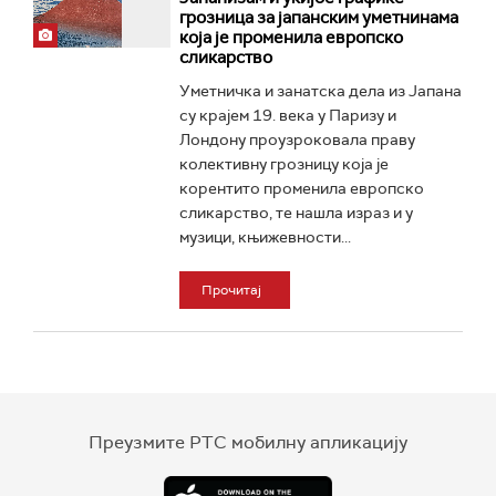
грозница за јапанским уметнинама
која је променила европско
сликарство
Уметничка и занатска дела из Јапана
су крајем 19. века у Паризу и
Лондону проузроковала праву
колективну грозницу која је
корентито променила европско
сликарство, те нашла израз и у
музици, књижевности...
Прочитај
Преузмите РТС мобилну апликацију