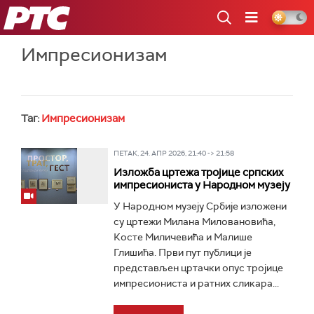
РТС
Импресионизам
Таг:
Импресионизам
ПЕТАК, 24. АПР 2026, 21:40 -> 21:58
Изложба цртежа тројице српских
импресиониста у Народном музеју
У Народном музеју Србије изложени
су цртежи Милана Миловановића,
Косте Миличевића и Малише
Глишића. Први пут публици је
представљен цртачки опус тројице
импресиониста и ратних сликара...