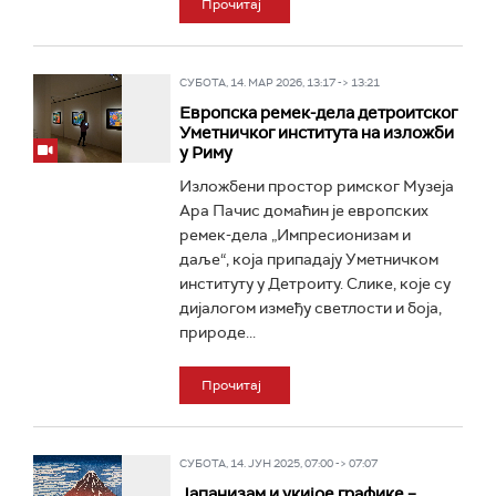
Прочитај
СУБОТА, 14. МАР 2026, 13:17 -> 13:21
Европска ремек-дела детроитског
Уметничког института на изложби
у Риму
Изложбени простор римског Mузеја
Ара Пачис домаћин је европских
ремек-дела „Импресионизам и
даље“, која припадају Уметничком
институту у Детроиту. Слике, које су
дијалогом између светлости и боја,
природе...
Прочитај
СУБОТА, 14. ЈУН 2025, 07:00 -> 07:07
Јапанизам и укијое графике –