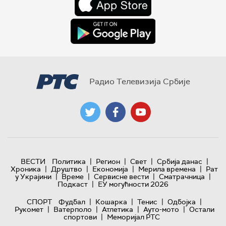
Радио Телевизија Србије
|
|
|
|
ВЕСТИ
Политика
Регион
Свет
Србија данас
|
|
|
|
Хроника
Друштво
Економија
Мерила времена
Рат
|
|
|
|
у Украјини
Време
Сервисне вести
Сматрачница
|
Подкаст
ЕУ могућности 2026
|
|
|
|
СПОРТ
Фудбал
Кошарка
Тенис
Одбојка
|
|
|
|
Рукомет
Ватерполо
Атлетика
Ауто-мото
Остали
|
спортови
Меморијал РТС