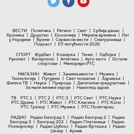
|
|
|
|
ВЕСТИ
Политика
Регион
Свет
Србија данас
|
|
|
|
Хроника
Друштво
Економија
Мерила времена
Рат
|
|
|
|
у Украјини
Време
Сервисне вести
Сматрачница
|
Подкаст
ЕУ могућности 2026
|
|
|
|
СПОРТ
Фудбал
Кошарка
Тенис
Одбојка
|
|
|
|
Рукомет
Ватерполо
Атлетика
Ауто-мото
Остали
|
спортови
Меморијал РТС
|
|
|
МАГАЗИН
Живот
Занимљивости
Музика
|
|
|
|
Технологијa
Путујемо
Свет познатих
Здравље
|
|
|
|
Филм и ТВ
Наука
Природа
Дигитални предузетник
|
За мале велике хероје
Наизглед здрав
|
|
|
|
|
ТВ
РТС 1
РТС 2
РТС 3
РТС Свет
РТС Наука
|
|
|
|
РТС Драма
РТС Живот
РТС Класика
РТС Коло
|
|
РТС Трезор
РТС Музика
РТС Полетарац
|
|
РАДИО
Радио Београд 1
Радио Београд 2
Радио
|
|
|
Београд 3
Београд 202
Радио Плетеница
Радио
|
|
|
Рокенролер
Радио Џубокс
Радио Вртешка
Радио
|
Џезер
Архив