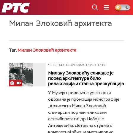
РТС
Милан Злоковић архитекта
Таг:
Милан Злоковић архитекта
ЧЕТВРТАК, 12. ЈУН 2025, 17:10 -> 17:19
Милану Злоковићу сликање је
поред архитектуре било
релаксација и стална преокупација
У Музеју примењене уметности
одржана је промоција монографије
„Архитекта Милан Злоковић –
сликарски пориви и ликовни
сензибилитети" др Небојше
Антешевића. Детаљна студија о
комплетној збирци уметникових...