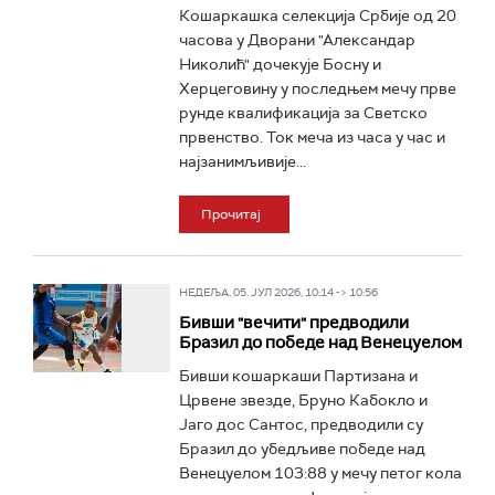
Кошаркашка селекција Србије од 20
часова у Дворани "Александар
Николић" дочекује Босну и
Херцеговину у последњем мечу прве
рунде квалификација за Светско
првенство. Ток меча из часа у час и
најзанимљивије...
Прочитај
НЕДЕЉА, 05. ЈУЛ 2026, 10:14 -> 10:56
Бивши "вечити" предводили
Бразил до победе над Венецуелом
Бивши кошаркаши Партизана и
Црвене звезде, Бруно Кабокло и
Јаго дос Сантос, предводили су
Бразил до убедљиве победе над
Венецуелом 103:88 у мечу петог кола