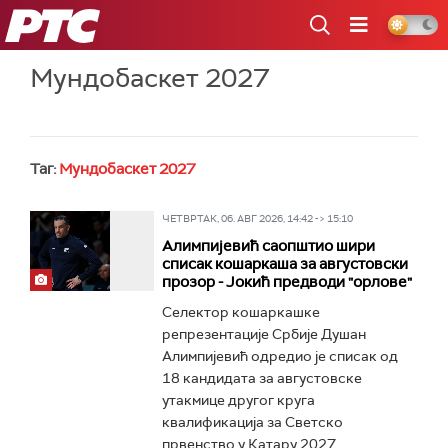
РТС
Мундобаскет 2027
Таг:
Мундобаскет 2027
ЧЕТВРТАК, 06. АВГ 2026, 14:42 -> 15:10
Алимпијевић саопштио шири
списак кошаркаша за августовски
прозор - Јокић предводи "орлове"
Селектор кошаркашке
репрезентације Србије Душан
Алимпијевић одредио је списак од
18 кандидата за августовске
утакмице другог круга
квалификација за Светско
првенство у Катару 2027...