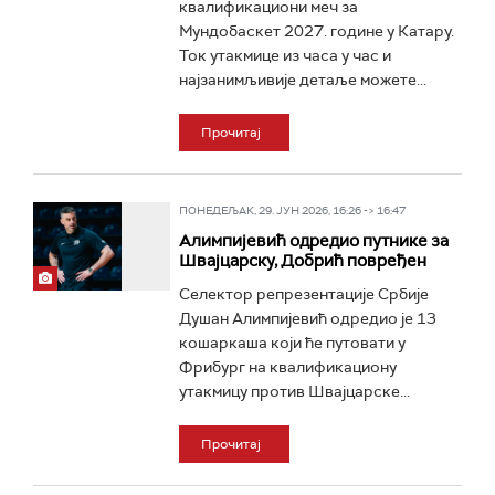
квалификациони меч за
Мундобаскет 2027. године у Катару.
Ток утакмице из часа у час и
најзанимљивије детаље можете...
Прочитај
ПОНЕДЕЉАК, 29. ЈУН 2026, 16:26 -> 16:47
Алимпијевић одредио путнике за
Швајцарску, Добрић повређен
Селектор репрезентације Србије
Душан Алимпијевић одредио је 13
кошаркаша који ће путовати у
Фрибург на квалификациону
утакмицу против Швајцарске...
Прочитај