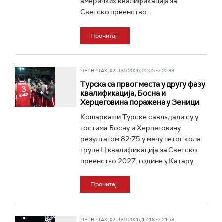
америчких квалификација за
Светско првенство...
Прочитај
ЧЕТВРТАК, 02. ЈУЛ 2026, 22:25 -> 22:33
Турска са првог места у другу фазу
квалификација, Босна и
Херцеговина поражена у Зеници
Кошаркаши Турске савладали су у
гостима Босну и Херцеговину
резултатом 82:75 у мечу петог кола
групе Ц квалификација за Светско
првенство 2027. године у Катару...
Прочитај
ЧЕТВРТАК, 02. ЈУЛ 2026, 17:18 -> 21:58