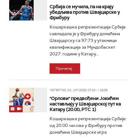
Србија се мучила, па на крају
убедљива против Швајцарске у
Фрибуру
Кошаркашка репрезентација Србије
савладала је у Фрибуру домаћина
Швајцарску са 97:73 у утакмици
квалификација за Мундобаскет
2027. године у Катару...
Прочитај
ЧЕТВРТАК, 02. ЈУЛ 2026, 07:10 -> 18:08
"Орлови" предвођени Јокићем
настављају у Швајцарској пут ка
Катару (20.00, РТС 1)
Кошаркашка репрезентација Србије
од 20.00 часова у Фрибуру против
домаћина Швајцарске игра