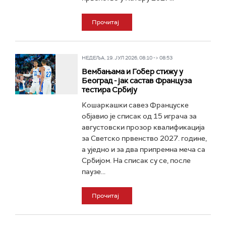
Прочитај
НЕДЕЉА, 19. ЈУЛ 2026, 08:10 -> 08:53
Вембањама и Гобер стижу у
Београд - јак састав Француза
тестира Србију
Кошаркашки савез Француске
објавио је списак од 15 играча за
августовски прозор квалификација
за Светско првенство 2027. године,
а уједно и за два припремна меча са
Србијом. На списак су се, после
паузе...
Прочитај