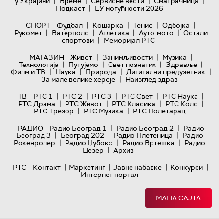
|
|
|
|
у Украјини
Време
Сервисне вести
Сматрачница
|
Подкаст
ЕУ могућности 2026
|
|
|
|
СПОРТ
Фудбал
Кошарка
Тенис
Одбојка
|
|
|
|
Рукомет
Ватерполо
Атлетика
Ауто-мото
Остали
|
спортови
Меморијал РТС
|
|
|
МАГАЗИН
Живот
Занимљивости
Музика
|
|
|
|
Технологијa
Путујемо
Свет познатих
Здравље
|
|
|
|
Филм и ТВ
Наука
Природа
Дигитални предузетник
|
За мале велике хероје
Наизглед здрав
|
|
|
|
|
ТВ
РТС 1
РТС 2
РТС 3
РТС Свет
РТС Наука
|
|
|
|
РТС Драма
РТС Живот
РТС Класика
РТС Коло
|
|
РТС Трезор
РТС Музика
РТС Полетарац
|
|
РАДИО
Радио Београд 1
Радио Београд 2
Радио
|
|
|
Београд 3
Београд 202
Радио Плетеница
Радио
|
|
|
Рокенролер
Радио Џубокс
Радио Вртешка
Радио
|
Џезер
Архив
|
|
|
|
РТС
Контакт
Маркетинг
Јавне набавке
Конкурси
Интернет портал
МАПА САЈТА