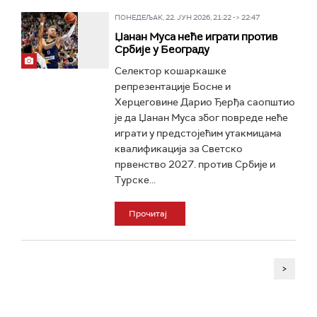
ПОНЕДЕЉАК, 22. ЈУН 2026, 21:22 -> 22:47
Џанан Муса неће играти против
Србије у Београду
Селектор кошаркашке
репрезентације Босне и
Херцеговине Дарио Ђерђа саопштио
је да Џанан Муса због повреде неће
играти у предстојећим утакмицама
квалификација за Светско
првенство 2027. против Србије и
Турске...
Прочитај
>