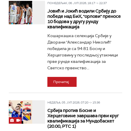
ПОНЕДЕЉАК, 06. ЈУЛ 2026, 18:17 -> 22:37
Јовић и Јокић водили Србију до
победе над БиХ, "орлови" преносе
10 бодова у другу рунду
квалификација
Кошаркашка селекција Србије у
Дворани "Александар Николић"
победила је са 94:81 Босну и
Херцеговину у последњој утакмици
прве рунде квалификација за
Светско првенство...
Прочитај
НЕДЕЉА, 05. ЈУЛ 2026, 07:20 -> 15:36
Србија против Босне и
Херцеговине завршава први круг
квалификација за Мундобаскет
(20.00, РТС 1)