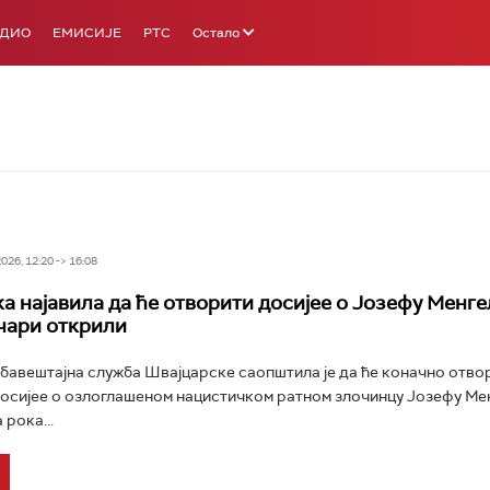
АДИО
ЕМИСИЈЕ
РТС
Остало
26, 12:20 -> 16:08
а најавила да ће отворити досијее о Јозефу Менге
чари открили
авештајна служба Швајцарске саопштила је да ће коначно отво
осијее о озлоглашеном нацистичком ратном злочинцу Јозефу Мен
рока...