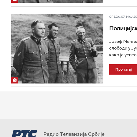
СРЕДА, 07. МАЈ 202
Полицијск
Јозеф Менгел
слободи у Ју
како је успео
Прочитај
Радио Телевизија Србије