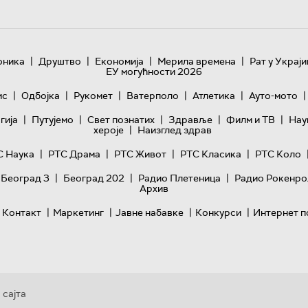
|
|
|
|
оника
Друштво
Економија
Мерила времена
Рат у Украји
ЕУ могућности 2026
|
|
|
|
|
|
ис
Одбојка
Рукомет
Ватерполо
Атлетика
Ауто-мото
|
|
|
|
|
гијa
Путујемо
Свет познатих
Здравље
Филм и ТВ
Нау
|
хероје
Наизглед здрав
|
|
|
|
С Наука
РТС Драма
РТС Живот
РТС Класика
РТС Коло
|
|
|
 Београд 3
Београд 202
Радио Плетеница
Радио Рокенро
Архив
|
|
|
|
Контакт
Маркетинг
Јавне набавке
Конкурси
Интернет п
 сајта