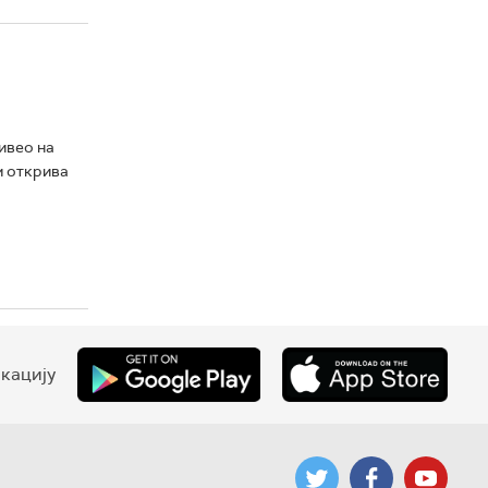
ивео на
м открива
кацију