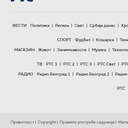
|
|
|
|
ВЕСТИ
Политика
Регион
Свет
Србија данас
Хр
|
|
СПОРТ
Фудбал
Кошарка
Тен
|
|
|
МАГАЗИН
Живот
Занимљивости
Музика
Техноло
|
|
|
|
ТВ
РТС 1
РТС 2
РТС 3
РТС Свет
РТ
|
|
РАДИО
Радио Београд 1
Радио Београд 2
Радио
РТС
Приватност
Copyright
Правила употребе садржаја
Мапа
|
|
|