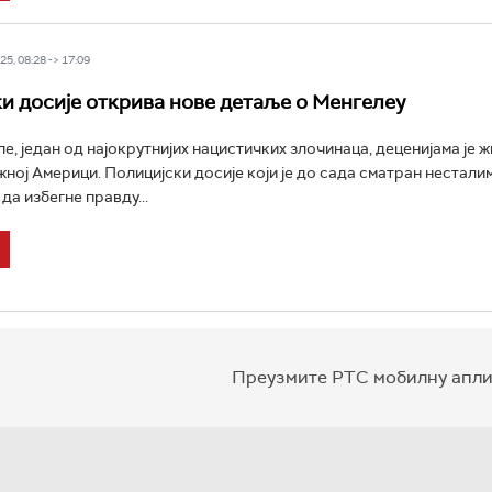
5, 08:28 -> 17:09
и досије открива нове детаље о Менгелеу
е, један од најокрутнијих нацистичких злочинаца, деценијама је ж
жној Америци. Полицијски досије који је до сада сматран нестали
 да избегне правду...
Преузмите РТС мобилну апли