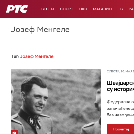
РТС
ВЕСТИ
СПОРТ
OKO
МАГАЗИН
ТВ
Р
Јозеф Менгеле
Таг:
Јозеф Менгеле
СУБОТА, 16. МАЈ 20
Швајцарск
су истори
Федерална об
запечаћене д
без навођења 
Прочитај