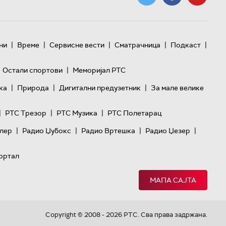
|
|
|
|
|
ни
Време
Сервисне вести
Сматрачница
Подкаст
|
Остали спортови
Меморијал РТС
|
|
|
ка
Природа
Дигитални предузетник
За мале велике
|
|
|
РТС Трезор
РТС Музика
РТС Полетарац
|
|
|
|
лер
Радио Џубокс
Радио Вртешка
Радио Џезер
ортал
МАПА САЈТА
Copyright © 2008 - 2026 РТС. Сва права задржана.