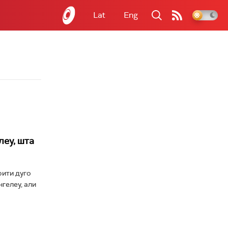
Lat
Eng
леу, шта
рити дуго
гелеу, али