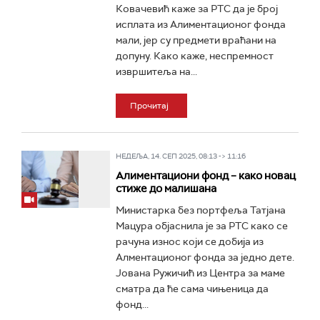
Ковачевић каже за РТС да је број
исплата из Алиментационог фонда
мали, јер су предмети враћани на
допуну. Како каже, неспремност
извршитеља на...
Прочитај
НЕДЕЉА, 14. СЕП 2025, 08:13 -> 11:16
Алиментациони фонд – како новац
стиже до малишана
Министарка без портфеља Татјана
Мацура објаснила је за РТС како се
рачуна износ који се добија из
Алментационог фонда за једно дете.
Јована Ружичић из Центра за маме
сматра да ће сама чињеница да
фонд...