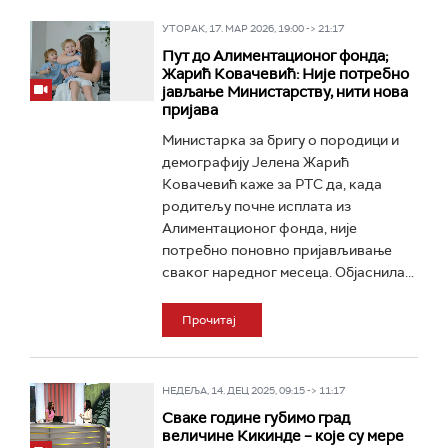
УТОРАК, 17. МАР 2026, 19:00 -> 21:17
Пут до Алиментационог фонда;
Жарић Ковачевић: Није потребно
јављање Министарству, нити нова
пријава
Министарка за бригу о породици и
демографију Јелена Жарић
Ковачевић каже за РТС да, када
родитељу почне исплата из
Алиментационог фонда, није
потребно поновно пријављивање
сваког наредног месеца. Објаснила...
Прочитај
НЕДЕЉА, 14. ДЕЦ 2025, 09:15 -> 11:17
Сваке године губимо град
величине Кикинде – које су мере