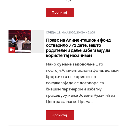
Прочитај
СРЕДА, 13. МАЈ 2026, 20:09 -> 21:09
Право на Алиментациони фонд
остварило 771 дете, зашто
родитељи и даље избегавају да
користе тај механизам
Иако су маме задовољне што
постоји Алиментациони фонд, велики
број њих га не користи јер
покушавају да се договоре са
бившим партнером и избегну
процедуру, каже Јована Ружичић из
Центра за маме. Према...
Прочитај