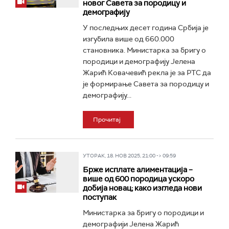
новог Савета за породицу и
демографију
У последњих десет година Србија је
изгубила више од 660.000
становника. Министарка за бригу о
породици и демографију Јелена
Жарић Ковачевић рекла је за РТС да
је формирање Савета за породицу и
демографију...
Прочитај
УТОРАК, 18. НОВ 2025, 21:00 -> 09:59
Брже исплате алиментација –
више од 600 породица ускоро
добија новац; како изгледа нови
поступак
Министарка за бригу о породици и
демографији Јелена Жарић