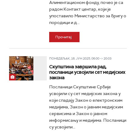
Алиментационом фонду, почео је са
радом Контакт центар, који је
упоставило Министарство за бригу о
породици и д...
Прочитај
ПОНЕДЕЉАК, 16. ЈУН 2025, 06:00 -> 20:03
Скупштина завршила рад,
посланици усвојили сет медијских
закона
Посланици Скупштине Србије
усвојили су сет медијских закона у
који спадају Закон о електронским
медијима, Закон о јавним медијским
сервисима и Закон о јавном
информисању и медијима. Посланици
су усвојили...