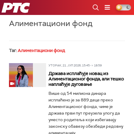
РТС
Алиментациони фонд
Таг:
Алиментациони фонд
УТОРАК, 21. ЈУЛ 2026, 15:45 -> 18:59
Држава исплаћује новац из
Алиментационог фонда, али тешко
наплаћује дуговање
Више од 54 милиона динара
исплаћено је за 889 деце преко
Алиментационог фонда, чиме је
држава први пут преузела улогу да
уместо родитеља који избегавају
законску обавезу обезбеди редовну
алиментацију...