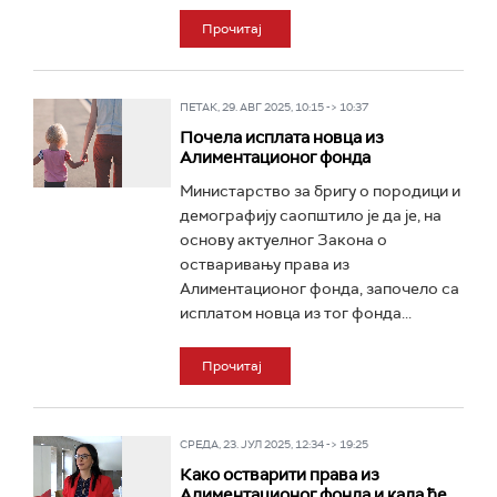
Прочитај
ПЕТАК, 29. АВГ 2025, 10:15 -> 10:37
Почела исплата новца из
Алиментационог фонда
Министарство за бригу о породици и
демографију саопштило је да је, на
основу актуелног Закона о
остваривању права из
Алиментационог фонда, започело са
исплатом новца из тог фонда...
Прочитај
СРЕДА, 23. ЈУЛ 2025, 12:34 -> 19:25
Како остварити права из
Алиментационог фонда и када ће