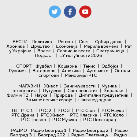
|
|
|
|
ВЕСТИ
Политика
Регион
Свет
Србија данас
|
|
|
|
Хроника
Друштво
Економија
Мерила времена
Рат
|
|
|
|
у Украјини
Време
Сервисне вести
Сматрачница
|
Подкаст
ЕУ могућности 2026
|
|
|
|
СПОРТ
Фудбал
Кошарка
Тенис
Одбојка
|
|
|
|
Рукомет
Ватерполо
Атлетика
Ауто-мото
Остали
|
спортови
Меморијал РТС
|
|
|
МАГАЗИН
Живот
Занимљивости
Музика
|
|
|
|
Технологијa
Путујемо
Свет познатих
Здравље
|
|
|
|
Филм и ТВ
Наука
Природа
Дигитални предузетник
|
За мале велике хероје
Наизглед здрав
|
|
|
|
|
ТВ
РТС 1
РТС 2
РТС 3
РТС Свет
РТС Наука
|
|
|
|
РТС Драма
РТС Живот
РТС Класика
РТС Коло
|
|
РТС Трезор
РТС Музика
РТС Полетарац
|
|
РАДИО
Радио Београд 1
Радио Београд 2
Радио
|
|
|
Београд 3
Београд 202
Радио Плетеница
Радио