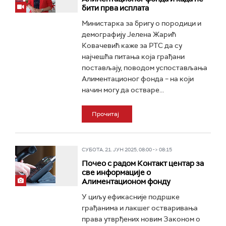
бити прва исплата
Министарка за бригу о породици и
демографију Јелена Жарић
Ковачевић каже за РТС да су
најчешћа питања која грађани
постављају, поводом успостављања
Алиментационог фонда – на који
начин могу да остваре...
Прочитај
СУБОТА, 21. ЈУН 2025, 08:00 -> 08:15
Почео с радом Контакт центар за
све информације о
Алиментационом фонду
У циљу ефикасније подршке
грађанима и лакшег остваривања
права утврђених новим Законом о