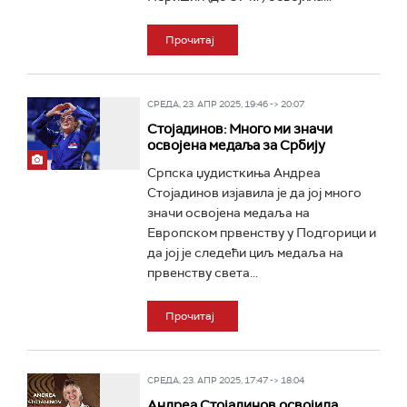
Прочитај
СРЕДА, 23. АПР 2025, 19:46 -> 20:07
Стојадинов: Много ми значи
освојена медаља за Србију
Српска џудисткиња Андреа
Стојадинов изјавила је да јој много
значи освојена медаља на
Европском првенству у Подгорици и
да јој је следећи циљ медаља на
првенству света...
Прочитај
СРЕДА, 23. АПР 2025, 17:47 -> 18:04
Андреа Стојадинов освојила