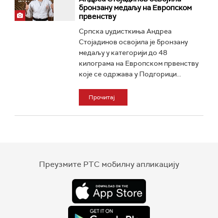
бронзану медаљу на Европском
првенству
Српска џудисткиња Андреа
Стојадинов освојила је бронзану
медаљу у категорији до 48
килограма на Европском првенству
које се одржава у Подгорици...
Прочитај
Преузмите РТС мобилну апликацију