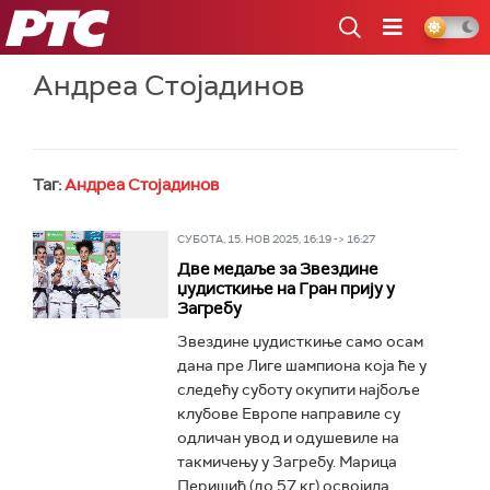
РТС
Андреа Стојадинов
Таг:
Андреа Стојадинов
СУБОТА, 15. НОВ 2025, 16:19 -> 16:27
Две медаље за Звездине
џудисткиње на Гран прију у
Загребу
Звездине џудисткиње само осам
дана пре Лиге шампиона која ће у
следећу суботу окупити најбоље
клубове Европе направиле су
одличан увод и одушевиле на
такмичењу у Загребу. Марица
Перишић (до 57 кг) освојила...