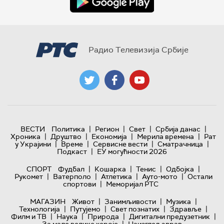
Радио Телевизија Србије
|
|
|
|
ВЕСТИ
Политика
Регион
Свет
Србија данас
|
|
|
|
Хроника
Друштво
Економија
Мерила времена
Рат
|
|
|
|
у Украјини
Време
Сервисне вести
Сматрачница
|
Подкаст
ЕУ могућности 2026
|
|
|
|
СПОРТ
Фудбал
Кошарка
Тенис
Одбојка
|
|
|
|
Рукомет
Ватерполо
Атлетика
Ауто-мото
Остали
|
спортови
Меморијал РТС
|
|
|
МАГАЗИН
Живот
Занимљивости
Музика
|
|
|
|
Технологијa
Путујемо
Свет познатих
Здравље
|
|
|
|
Филм и ТВ
Наука
Природа
Дигитални предузетник