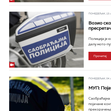
ПОНЕДЕЉАК, 13. АП
Возио ско
пресрета
Полиција је 
делу мото-пут
Прочитај
ПОНЕДЕЉАК, 04. АВ
МУП: Поја
Саобраћајна 
појачане кон
прекорачења 