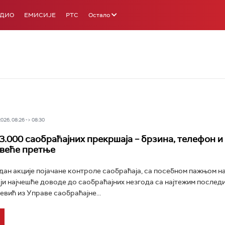
АДИО
ЕМИСИЈЕ
РТС
Остало
26, 08:26 -> 08:30
3.000 саобраћајних прекршаја – брзина, телефон и
јвеће претње
дан акције појачане контроле саобраћаја, са посебном пажњом на
ји најчешће доводе до саобраћајних незгода са најтежим послед
вић из Управе саобраћајне...