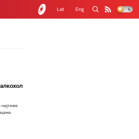
Lat
Eng
 алкохол
 најтеже
ицама.