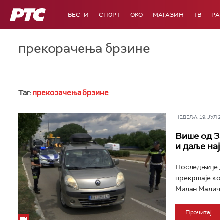
РТС
ВЕСТИ
СПОРТ
OKO
МАГАЗИН
ТВ
Р
прекорачења брзине
Таг:
прекорачења брзине
НЕДЕЉА, 19. ЈУЛ 20
Више од 3
и даље на
Последњи је 
прекршаје ко
Милан Маличе
Прочитај