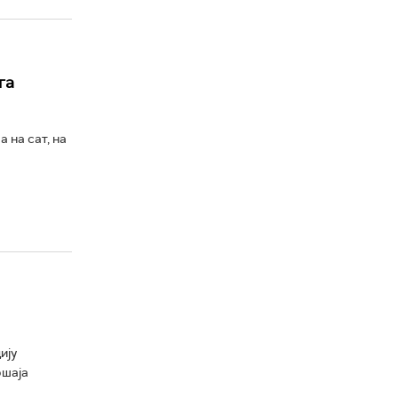
га
 на сат, на
ију
ршаја