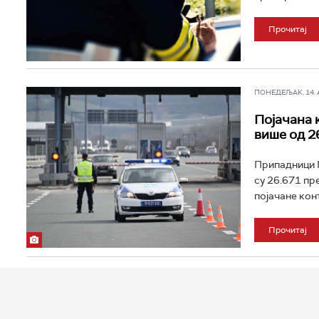
Прочитај
ПОНЕДЕЉАК, 14. АП
Појачана 
више од 2
Припадници М
су 26.671 пр
појачане конт
Прочитај