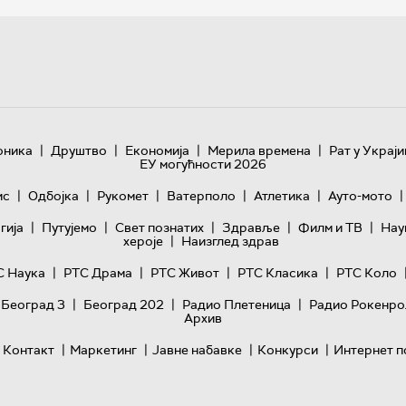
|
|
|
|
оника
Друштво
Економија
Мерила времена
Рат у Украји
ЕУ могућности 2026
|
|
|
|
|
|
ис
Одбојка
Рукомет
Ватерполо
Атлетика
Ауто-мото
|
|
|
|
|
гијa
Путујемо
Свет познатих
Здравље
Филм и ТВ
Нау
|
хероје
Наизглед здрав
|
|
|
|
С Наука
РТС Драма
РТС Живот
РТС Класика
РТС Коло
|
|
|
 Београд 3
Београд 202
Радио Плетеница
Радио Рокенро
Архив
|
|
|
|
Контакт
Маркетинг
Јавне набавке
Конкурси
Интернет п