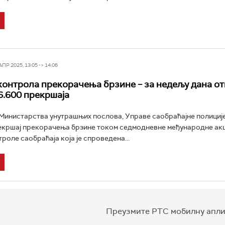
Р 2025, 13:05 -> 14:06
контрола прекорачења брзине – за недељу дана о
6.600 прекршаја
инистарства унутрашњих послова, Управе саобраћајне полиције
екршај прекорачења брзине током седмодневне међународне акц
роле саобраћаја која је спроведена...
Преузмите РТС мобилну апли