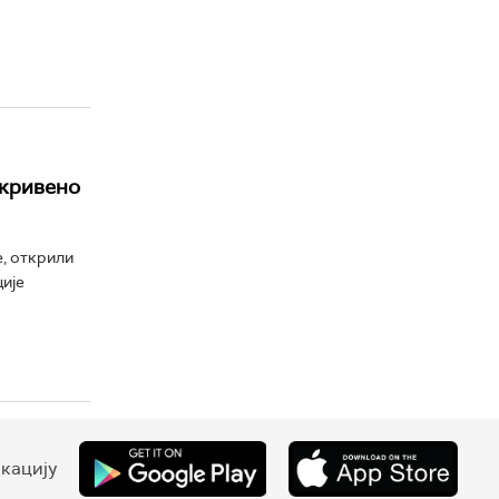
ткривено
, открили
ије
кацију