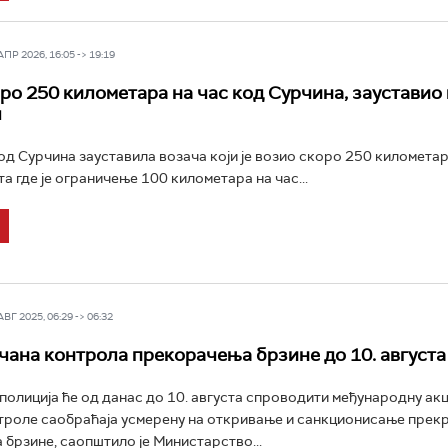
Р 2026, 16:05 -> 19:19
ро 250 километара на час код Сурчина, зауставио 
ч
код Сурчина зауставила возача који је возио скоро 250 километара
а где је ограничење 100 километара на час...
Г 2025, 06:29 -> 06:32
чана контрола прекорачења брзине до 10. августа
полиција ће од данас до 10. августа спроводити међународну акц
троле саобраћаја усмерену на откривање и санкционисање прек
брзине, саопштило је Министарство...