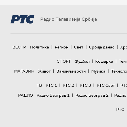
Радио Телевизија Србије
|
|
|
|
ВЕСТИ
Политика
Регион
Свет
Србија данас
Хр
|
|
СПОРТ
Фудбал
Кошарка
Тен
|
|
|
МАГАЗИН
Живот
Занимљивости
Музика
Техноло
|
|
|
|
ТВ
РТС 1
РТС 2
РТС 3
РТС Свет
РТ
|
|
РАДИО
Радио Београд 1
Радио Београд 2
Радио
РТС