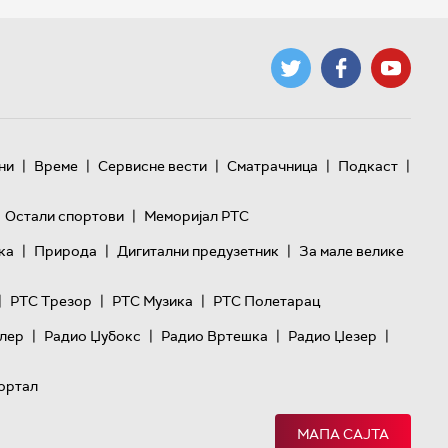
|
|
|
|
|
ни
Време
Сервисне вести
Сматрачница
Подкаст
|
Остали спортови
Меморијал РТС
|
|
|
ка
Природа
Дигитални предузетник
За мале велике
|
|
|
РТС Трезор
РТС Музика
РТС Полетарац
|
|
|
|
лер
Радио Џубокс
Радио Вртешка
Радио Џезер
ортал
МАПА САЈТА