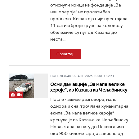
отиснули момци из фондације „За
наше хероје“ не пролази без
проблема. Киша која није престајала
11 сати и бројне рупе на коловозу
обележиле су пут од Казања до
места...
Прочитај
ПОНЕДЕЉАК, 07. АПР 2025, 10:30 -> 12:51
Осми дан акције „За мале велике
хероје“, из Казања ка Чељабинску
После чашице разговора, мало
одмора и сна, трочлана хуманитарна
екипа „За мале велике хероје“
кренула је из Казања ка Чељабинску.
Нова етапа на путу до Пекинга има
око 950 километара, а зависно од