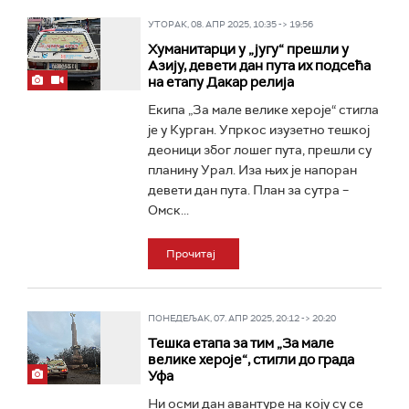
УТОРАК, 08. АПР 2025, 10:35 -> 19:56
Хуманитарци у „југу“ прешли у
Азију, девети дан пута их подсећа
на етапу Дакар релија
Екипа „За мале велике хероје“ стигла
је у Курган. Упркос изузетно тешкој
деоници због лошег пута, прешли су
планину Урал. Иза њих је напоран
девети дан пута. План за сутра –
Омск...
Прочитај
ПОНЕДЕЉАК, 07. АПР 2025, 20:12 -> 20:20
Тешка етапа за тим „За мале
велике хероје“, стигли до града
Уфа
Ни осми дан авантуре на коју су се