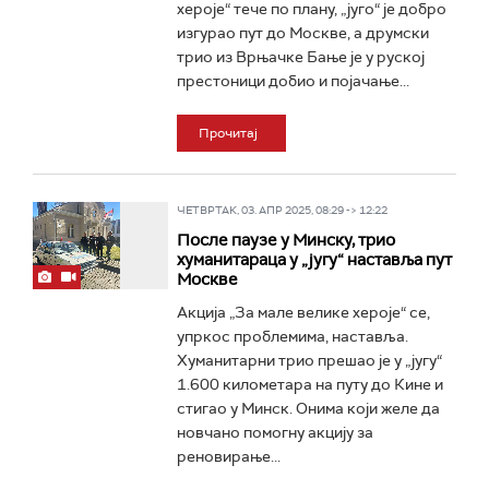
хероје“ тече по плану, „југо“ је добро
изгурао пут до Москве, а друмски
трио из Врњачке Бање је у руској
престоници добио и појачање...
Прочитај
ЧЕТВРТАК, 03. АПР 2025, 08:29 -> 12:22
После паузе у Минску, трио
хуманитараца у „југу“ наставља пут
Москве
Акција „За мале велике хероје“ се,
упркос проблемима, наставља.
Хуманитарни трио прешао је у „југу“
1.600 километара на путу до Кине и
стигао у Минск. Онима који желе да
новчано помогну акцију за
реновирање...