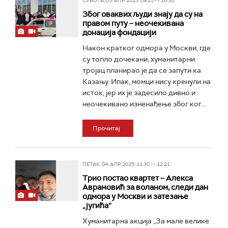
СУБОТА, 05. АПР 2025, 09:25 -> 16:50
Због оваквих људи знају да су на
правом путу – неочекивана
донација фондацији
Након кратког одмора у Москви, где
су топло дочекани, хуманитарни
тројац планирао је да се запути ка
Казању. Ипак, момци нису кренули на
исток, јер их је задесило дивно и
неочекивано изненађење због ког...
Прочитај
ПЕТАК, 04. АПР 2025, 11:30 -> 12:21
Трио постао квартет – Алекса
Аврамовић за воланом, следи дан
одмора у Москви и затезање
„југића“
Хуманитарна акција „За мале велике