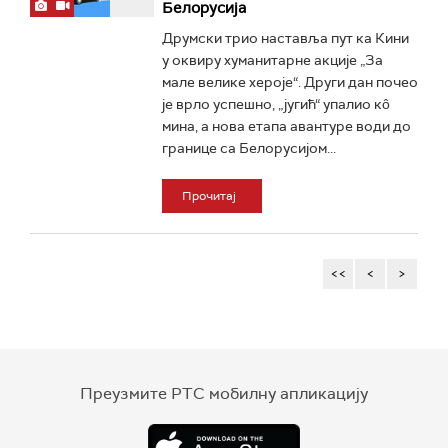
Белорусија
Друмски трио наставља пут ка Кини
у оквиру хуманитарне акције „За
мале велике хероје“. Други дан почео
је врло успешно, „југић“ упалио кô
мина, а нова етапа авантуре води до
границе са Белорусијом...
Прочитај
<<
<
>
Преузмите РТС мобилну апликацију