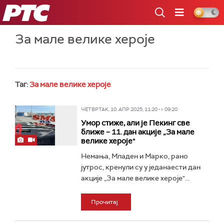
РТС
За мале велике хероје
Таг:
За мале велике хероје
ЧЕТВРТАК, 10. АПР 2025, 11:20 -> 09:20
Умор стиже, али је Пекинг све
ближе – 11. дан акције „За мале
велике хероје"
Немања, Младен и Марко, рано
јутрос, кренули су у једанаести дан
акције „За мале велике хероје"...
Прочитај