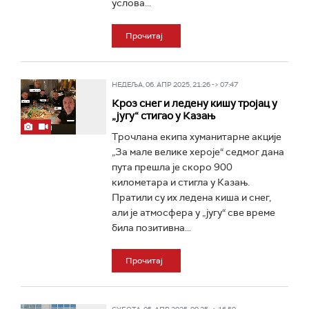
услова...
Прочитај
НЕДЕЉА, 06. АПР 2025, 21:26 -> 07:47
Кроз снег и ледену кишу тројац у
„југу“ стигао у Казањ
Трочлана екипа хуманитарне акције
„За мале велике хероје“ седмог дана
пута прешла је скоро 900
километара и стигла у Казањ.
Пратили су их ледена киша и снег,
али је атмосфера у „југу“ све време
била позитивна...
Прочитај