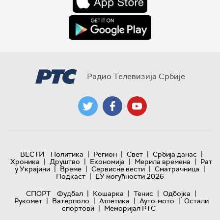
Радио Телевизија Србије
|
|
|
|
ВЕСТИ
Политика
Регион
Свет
Србија данас
|
|
|
|
Хроника
Друштво
Економија
Мерила времена
Рат
|
|
|
|
у Украјини
Време
Сервисне вести
Сматрачница
|
Подкаст
ЕУ могућности 2026
|
|
|
|
СПОРТ
Фудбал
Кошарка
Тенис
Одбојка
|
|
|
|
Рукомет
Ватерполо
Атлетика
Ауто-мото
Остали
|
спортови
Меморијал РТС