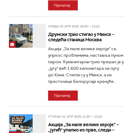
Прочитај
СРЕДА, 02. АПР 2025, 18:40 -> 12:22
Друмски трио стигао у Минск –
следећа станица Москва
Акција „За мале велике хероје“ се,
упркос проблемима, наставља пуном
паром. Хуманитарни трио прешао је у
„југу“ већ 1.600 километара на путу
до Кине. Стигли су у Минск, а из
престонице Белорусије кренуће...
Прочитај
УТОРАК, 01. АПР 2025, 11:30 -> 12:23
Акција „За мале велике хероје“ –
„југић“ упалио из прве, следи –