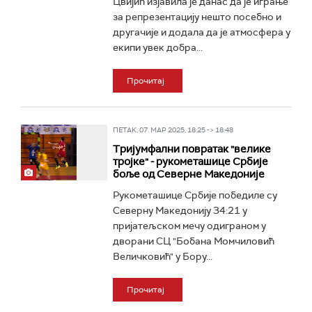
Цвијић изјавила је данас да је играње
за репрезентацију нешто посебно и
другачије и додала да је атмосфера у
екипи увек добра...
Прочитај
ПЕТАК, 07. МАР 2025, 18:25 -> 18:48
Тријумфални повратак "велике
тројке" - рукометашице Србије
боље од Северне Македоније
Рукометашице Србије победиле су
Северну Македонију 34:21 у
пријатељском мечу одиграном у
дворани СЦ "Бобана Момчиловић
Величковић" у Бору...
Прочитај