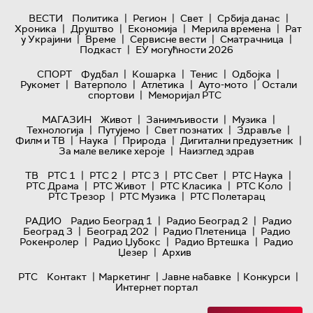
|
|
|
|
ВЕСТИ
Политика
Регион
Свет
Србија данас
|
|
|
|
Хроника
Друштво
Економија
Мерила времена
Рат
|
|
|
|
у Украјини
Време
Сервисне вести
Сматрачница
|
Подкаст
ЕУ могућности 2026
|
|
|
|
СПОРТ
Фудбал
Кошарка
Тенис
Одбојка
|
|
|
|
Рукомет
Ватерполо
Атлетика
Ауто-мото
Остали
|
спортови
Меморијал РТС
|
|
|
МАГАЗИН
Живот
Занимљивости
Музика
|
|
|
|
Технологијa
Путујемо
Свет познатих
Здравље
|
|
|
|
Филм и ТВ
Наука
Природа
Дигитални предузетник
|
За мале велике хероје
Наизглед здрав
|
|
|
|
|
ТВ
РТС 1
РТС 2
РТС 3
РТС Свет
РТС Наука
|
|
|
|
РТС Драма
РТС Живот
РТС Класика
РТС Коло
|
|
РТС Трезор
РТС Музика
РТС Полетарац
|
|
РАДИО
Радио Београд 1
Радио Београд 2
Радио
|
|
|
Београд 3
Београд 202
Радио Плетеница
Радио
|
|
|
Рокенролер
Радио Џубокс
Радио Вртешка
Радио
|
Џезер
Архив
|
|
|
|
РТС
Контакт
Маркетинг
Јавне набавке
Конкурси
Интернет портал