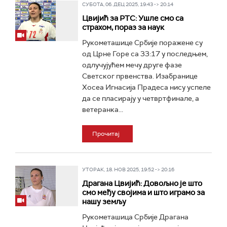
СУБОТА, 06. ДЕЦ 2025, 19:43 -> 20:14
Цвијић за РТС: Ушле смо са
страхом, пораз за наук
Рукометашице Србије поражене су
од Црне Горе са 33:17 у последњем,
одлучујућем мечу друге фазе
Светског првенства. Изабранице
Хосеа Игнасија Прадеса нису успеле
да се пласирају у четвртфинале, а
ветеранка...
Прочитај
УТОРАК, 18. НОВ 2025, 19:52 -> 20:16
Драгана Цвијић: До­вољ­но је што
смо ме­ђу сво­ји­ма и што игра­мо за
на­шу земљу
Рукометашица Србије Драгана