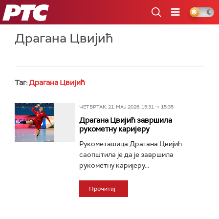
РТС
Драгана Цвијић
Таг:
Драгана Цвијић
ЧЕТВРТАК, 21. МАЈ 2026, 15:31 -> 15:35
Драгана Цвијић завршила
рукометну каријеру
Рукометашица Драгана Цвијић
саопштила је да је завршила
рукометну каријеру...
Прочитај