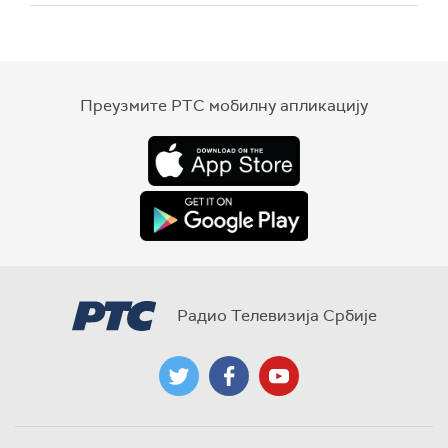
Преузмите РТС мобилну апликацију
Радио Телевизија Србије