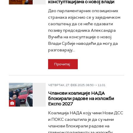
констултацијама о новој влади
Део парламентарних опозиционих
странака изјаснио се у заједничком
саопштењу да се неће одазвати
позиву председника Александра
Вучића на консултације о новој
Влади Србије наводећи да могу да
разговарају...
Прочитај
ЧЕТВРТАК, 27. ФЕБ 2025, 08:50 -> 11:01
Чланови коалиције НАДА
блокирали радове на изложби
Експо 2027
Коалиција НАДА коју чини Нови ДСС
и ПОКС саопштила је да су њени
чланови блокирали радове на
главном градилишту за изложбу