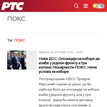
РТС
ПОКС
Таг:
ПОКС
НЕДЕЉА, 26. АПР 2026, 17:33 -> 18:05
Нови ДСС: Опозиција на изборе да
изађе у једном фронту а три
колоне; Монархисти-ПОКС: Нема
услова за изборе
Потпредседник НДСС Предраг
Марсенић оценио је данас да би
најбоље било да опозиција на изборе
изађе у једном фронту, али у три
колоне - једну би чинила десница,
другу проевропска опозиција, а