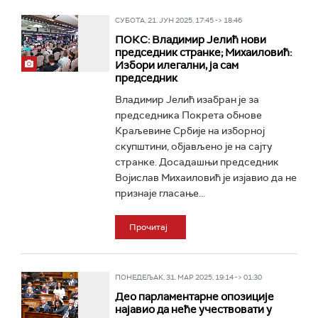
СУБОТА, 21. ЈУН 2025, 17:45 -> 18:46
ПОКС: Владимир Јелић нови
председник странке; Михаиловић:
Избори илегални, ја сам
председник
Владимир Јелић изабран је за
председника Покрета обнове
Краљевине Србије на изборној
скупштини, објављено је на сајту
странке. Досадашњи председник
Војислав Михаиловић је изјавио да не
признаје гласање...
Прочитај
ПОНЕДЕЉАК, 31. МАР 2025, 19:14 -> 01:30
Део парламентарне опозиције
најавио да неће учествовати у