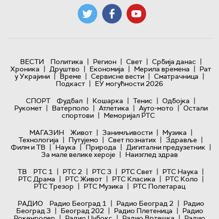
|
|
|
|
ВЕСТИ
Политика
Регион
Свет
Србија данас
|
|
|
|
Хроника
Друштво
Економија
Мерила времена
Рат
|
|
|
|
у Украјини
Време
Сервисне вести
Сматрачница
|
Подкаст
ЕУ могућности 2026
|
|
|
|
СПОРТ
Фудбал
Кошарка
Тенис
Одбојка
|
|
|
|
Рукомет
Ватерполо
Атлетика
Ауто-мото
Остали
|
спортови
Меморијал РТС
|
|
|
МАГАЗИН
Живот
Занимљивости
Музика
|
|
|
|
Технологијa
Путујемо
Свет познатих
Здравље
|
|
|
|
Филм и ТВ
Наука
Природа
Дигитални предузетник
|
За мале велике хероје
Наизглед здрав
|
|
|
|
|
ТВ
РТС 1
РТС 2
РТС 3
РТС Свет
РТС Наука
|
|
|
|
РТС Драма
РТС Живот
РТС Класика
РТС Коло
|
|
РТС Трезор
РТС Музика
РТС Полетарац
|
|
РАДИО
Радио Београд 1
Радио Београд 2
Радио
|
|
|
Београд 3
Београд 202
Радио Плетеница
Радио
|
|
|
Рокенролер
Радио Џубокс
Радио Вртешка
Радио