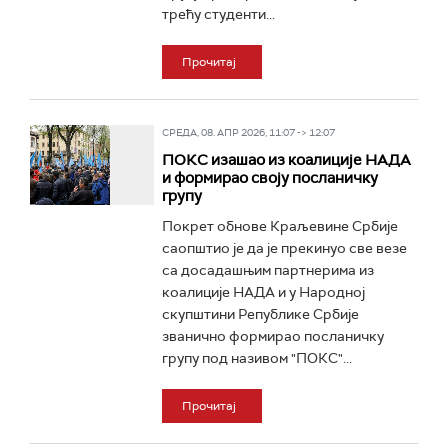
трећу студенти...
Прочитај
СРЕДА, 08. АПР 2026, 11:07 -> 12:07
ПОКС изашао из коалиције НАДА
и формирао своју посланичку
групу
Покрет обнове Краљевине Србије
саопштио је да је прекинуо све везе
са досадашњим партнерима из
коалиције НАДА и у Народној
скупштини Републике Србије
званично формирао посланичку
групу под називом "ПОКС"...
Прочитај