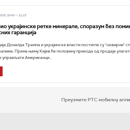
25, 20:43 -> 21:15
ио украјинске ретке минерале, споразум без пом
них гаранција
ја Доналда Трампа и украјинске власти постигле су "оквирни" с
алима. Према њему Кијев ће половину прихода од продаје улагат
е управљати Американци...
Преузмите РТС мобилну апли