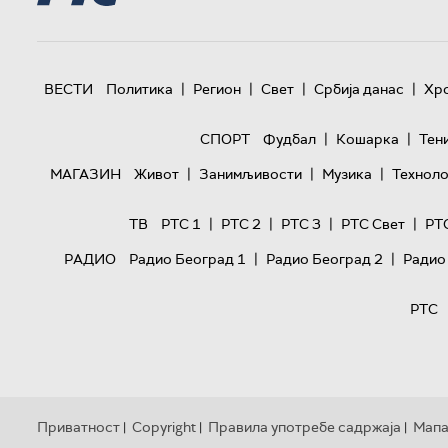
|
|
|
|
ВЕСТИ
Политика
Регион
Свет
Србија данас
Хр
|
|
СПОРТ
Фудбал
Кошарка
Тен
|
|
|
МАГАЗИН
Живот
Занимљивости
Музика
Техноло
|
|
|
|
ТВ
РТС 1
РТС 2
РТС 3
РТС Свет
РТ
|
|
РАДИО
Радио Београд 1
Радио Београд 2
Радио
РТС
Приватност
Copyright
Правила употребе садржаја
Мапа
|
|
|