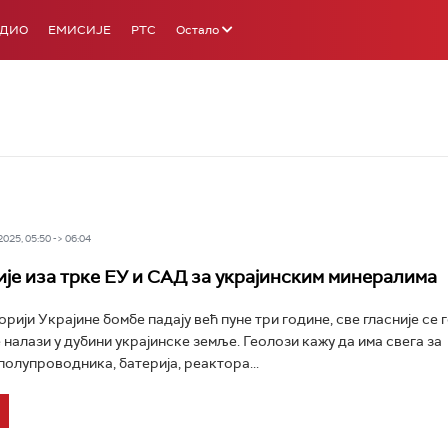
АДИО
ЕМИСИЈЕ
РТС
Остало
25, 05:50 -> 06:04
ије иза трке ЕУ и САД за украјинским минералима
рији Украјине бомбе падају већ пуне три године, све гласније се 
 налази у дубини украјинске земље. Геолози кажу да има свега за
олупроводника, батерија, реактора...