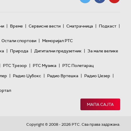
|
|
|
|
|
ни
Време
Сервисне вести
Сматрачница
Подкаст
|
Остали спортови
Меморијал РТС
|
|
|
ка
Природа
Дигитални предузетник
За мале велике
|
|
|
РТС Трезор
РТС Музика
РТС Полетарац
|
|
|
|
лер
Радио Џубокс
Радио Вртешка
Радио Џезер
ортал
МАПА САЈТА
Copyright © 2008 - 2026 РТС. Сва права задржана.