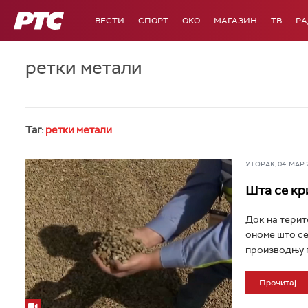
РТС
ВЕСТИ
СПОРТ
OKO
МАГАЗИН
ТВ
Р
ретки метали
Таг:
ретки метали
УТОРАК, 04. МАР 20
Шта се кр
Док на терито
ономе што се
производњу п
Прочитај