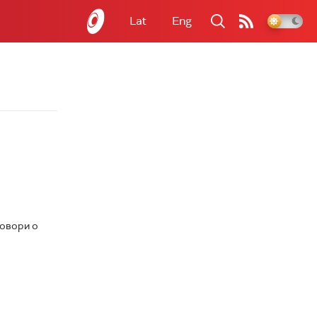
Lat
Eng
говори о