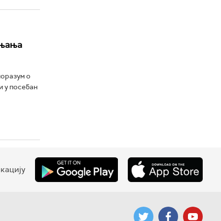
ињања
поразум о
и у посебан
кацију