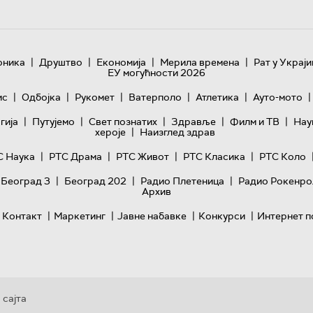
|
|
|
|
оника
Друштво
Економија
Мерила времена
Рат у Украји
ЕУ могућности 2026
|
|
|
|
|
|
ис
Одбојка
Рукомет
Ватерполо
Атлетика
Ауто-мото
|
|
|
|
|
гијa
Путујемо
Свет познатих
Здравље
Филм и ТВ
Нау
|
хероје
Наизглед здрав
|
|
|
|
С Наука
РТС Драма
РТС Живот
РТС Класика
РТС Коло
|
|
|
 Београд 3
Београд 202
Радио Плетеница
Радио Рокенро
Архив
|
|
|
|
Контакт
Маркетинг
Јавне набавке
Конкурси
Интернет п
 сајта