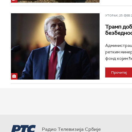
УТОРАК, 25. ФЕБ 20
Трамп доб
безбеднос
Администраци
ретким минер
фонд којим ћ
Прочитај
Радио Телевизија Србије