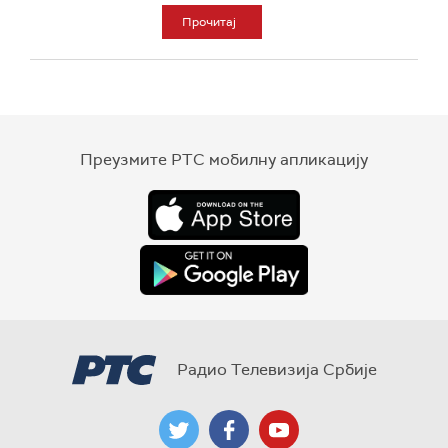
Прочитај
Преузмите РТС мобилну апликацију
Радио Телевизија Србије