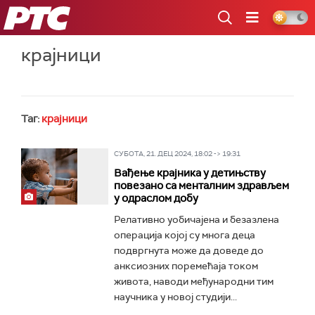
РТС
крајници
Таг:
крајници
СУБОТА, 21. ДЕЦ 2024, 18:02 -> 19:31
Вађење крајника у детињству
повезано са менталним здрављем
у одраслом добу
Релативно уобичајена и безазлена
операција којој су многа деца
подвргнута може да доведе до
анксиозних поремећаја током
живота, наводи међународни тим
научника у новој студији...