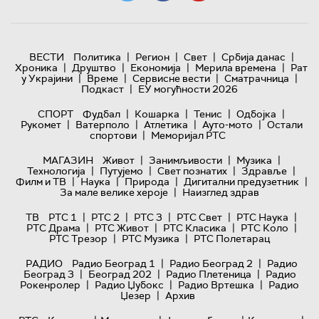
|
|
|
|
ВЕСТИ
Политика
Регион
Свет
Србија данас
|
|
|
|
Хроника
Друштво
Економија
Мерила времена
Рат
|
|
|
|
у Украјини
Време
Сервисне вести
Сматрачница
|
Подкаст
ЕУ могућности 2026
|
|
|
|
СПОРТ
Фудбал
Кошарка
Тенис
Одбојка
|
|
|
|
Рукомет
Ватерполо
Атлетика
Ауто-мото
Остали
|
спортови
Меморијал РТС
|
|
|
МАГАЗИН
Живот
Занимљивости
Музика
|
|
|
|
Технологијa
Путујемо
Свет познатих
Здравље
|
|
|
|
Филм и ТВ
Наука
Природа
Дигитални предузетник
|
За мале велике хероје
Наизглед здрав
|
|
|
|
|
ТВ
РТС 1
РТС 2
РТС 3
РТС Свет
РТС Наука
|
|
|
|
РТС Драма
РТС Живот
РТС Класика
РТС Коло
|
|
РТС Трезор
РТС Музика
РТС Полетарац
|
|
РАДИО
Радио Београд 1
Радио Београд 2
Радио
|
|
|
Београд 3
Београд 202
Радио Плетеница
Радио
|
|
|
Рокенролер
Радио Џубокс
Радио Вртешка
Радио
|
Џезер
Архив