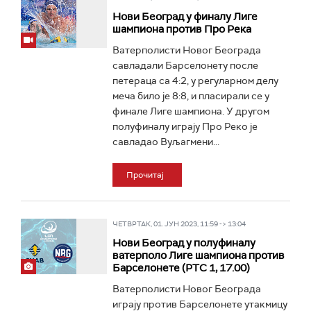
Нови Београд у финалу Лиге
шампиона против Про Река
Ватерполисти Новог Београда
савладали Барселонету после
петераца са 4:2, у регуларном делу
меча било је 8:8, и пласирали се у
финале Лиге шампиона. У другом
полуфиналу играју Про Реко је
савладао Вуљагмени...
Прочитај
ЧЕТВРТАК, 01. ЈУН 2023, 11:59 -> 13:04
Нови Београд у полуфиналу
ватерполо Лиге шампиона против
Барселонете (РТС 1, 17.00)
Ватерполисти Новог Београда
играју против Барселонете утакмицу