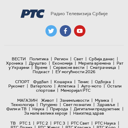
Радио Телевизија Србије
|
|
|
|
ВЕСТИ
Политика
Регион
Свет
Србија данас
|
|
|
|
Хроника
Друштво
Економија
Мерила времена
Рат
|
|
|
|
у Украјини
Време
Сервисне вести
Сматрачница
|
Подкаст
ЕУ могућности 2026
|
|
|
|
СПОРТ
Фудбал
Кошарка
Тенис
Одбојка
|
|
|
|
Рукомет
Ватерполо
Атлетика
Ауто-мото
Остали
|
спортови
Меморијал РТС
|
|
|
МАГАЗИН
Живот
Занимљивости
Музика
|
|
|
|
Технологијa
Путујемо
Свет познатих
Здравље
|
|
|
|
Филм и ТВ
Наука
Природа
Дигитални предузетник
|
За мале велике хероје
Наизглед здрав
|
|
|
|
|
ТВ
РТС 1
РТС 2
РТС 3
РТС Свет
РТС Наука
|
|
|
|
РТС Драма
РТС Живот
РТС Класика
РТС Коло