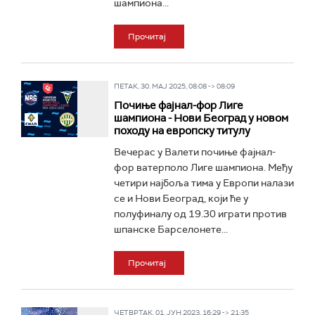
шампиона...
Прочитај
ПЕТАК, 30. МАЈ 2025, 08:08 -> 08:09
Почиње фајнал-фор Лиге
шампиона - Нови Београд у новом
походу на европску титулу
Вечерас у Валети почиње фајнал-
фор ватерполо Лиге шампиона. Међу
четири најбоља тима у Европи налази
се и Нови Београд, који ће у
полуфиналу од 19.30 играти против
шпанске Барселонете...
Прочитај
ЧЕТВРТАК, 01. ЈУН 2023, 16:29 -> 21:35