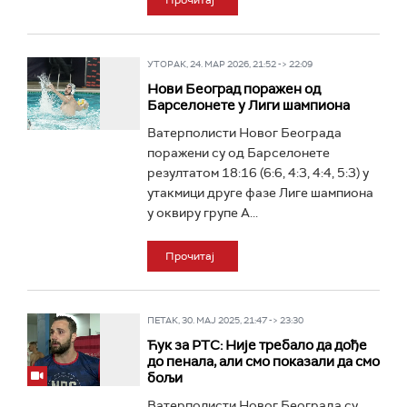
Прочитај
УТОРАК, 24. МАР 2026, 21:52 -> 22:09
Нови Београд поражен од
Барселонете у Лиги шампиона
Ватерполисти Новог Београда
поражени су од Барселонете
резултатом 18:16 (6:6, 4:3, 4:4, 5:3) у
утакмици друге фазе Лиге шампиона
у оквиру групе А...
Прочитај
ПЕТАК, 30. МАЈ 2025, 21:47 -> 23:30
Ћук за РТС: Није требало да дође
до пенала, али смо показали да смо
бољи
Ватерполисти Новог Београда су