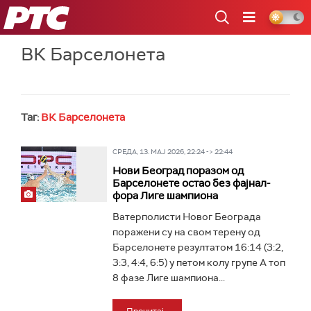
РТС
ВК Барселонета
Таг:
ВК Барселонета
СРЕДА, 13. МАЈ 2026, 22:24 -> 22:44
Нови Београд поразом од
Барселонете остао без фајнал-
фора Лиге шампиона
Ватерполисти Новог Београда
поражени су на свом терену од
Барселонете резултатом 16:14 (3:2,
3:3, 4:4, 6:5) у петом колу групе А топ
8 фазе Лиге шампиона...