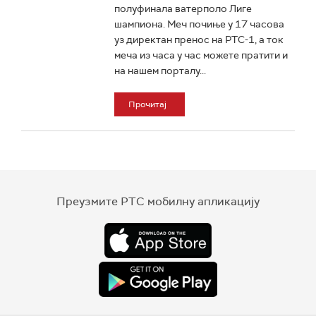
полуфинала ватерполо Лиге
шампиона. Меч почиње у 17 часова
уз директан пренос на РТС-1, а ток
меча из часа у час можете пратити и
на нашем порталу...
Прочитај
Преузмите РТС мобилну апликацију