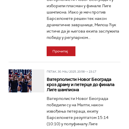
изборили пласман у финале Лиге
шампиона. Иако је меч против
Барселонете решен тек након
драматичне завршнице, Милош Ћук
истиче да је његова екипа заслужила
победу у регуларном...
Прочитај
ПЕТАК, 30. МАЈ 2025, 20:58 -> 23:17
Ватерполисти Новог Београда
кроз драму и петерце до финала
Лиге шампиона
Ватерполисти Новог Београда
победили су на Малти, након
извођења петераца, екипу
Барселонете резултатом 15:14
(10:10) у полуфиналу Лиге